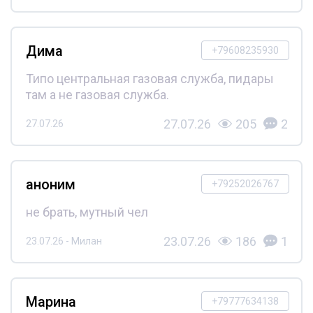
Дима
+79608235930
Типо центральная газовая служба, пидары
там а не газовая служба.
27.07.26
205
2
27.07.26
аноним
+79252026767
не брать, мутный чел
23.07.26
186
1
23.07.26 - Милан
Марина
+79777634138