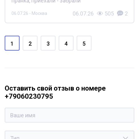
пранка, приехали - забрали
06.07.26
505
2
06.07.26 - Москва
1
2
3
4
5
Оставить свой отзыв о номере
+79060230795