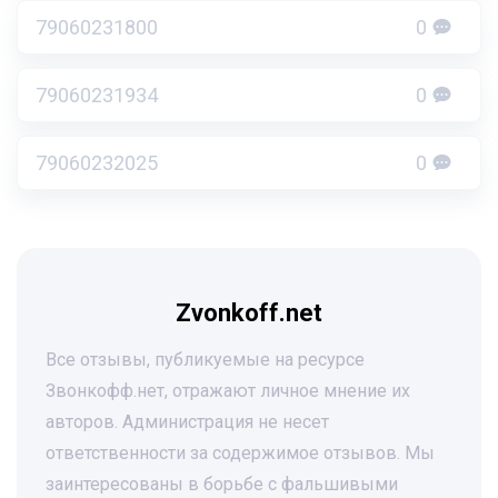
79060231800
0
79060231934
0
79060232025
0
Zvonkoff.net
Все отзывы, публикуемые на ресурсе
Звонкофф.нет, отражают личное мнение их
авторов. Администрация не несет
ответственности за содержимое отзывов. Мы
заинтересованы в борьбе с фальшивыми