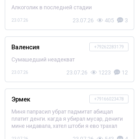
Алкоголик в последней стадии
23.07.26
405
3
23.07.26
Валенсия
+79262283179
Сумашедший неадекват
23.07.26
1223
12
23.07.26
Эрмек
+79166023478
Миня папрасил убрат падмитат абищал
платит денги. кагда я убирал мусар, дениги
мине нидавала, хател штоби я ево трахал
23.07.26
543
4
23.07.26