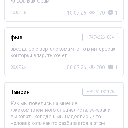
Альфа-Бак-Срам
10.07.26
170
1
10.07.26
фыв
+74742261884
звезда со с вортелекома что-то в интересах
конторки впарить хочет
08.07.26
200
1
08.07.26
Таисия
+79051181176
Как мы повелись на мнение
лжекомпетентного специалиста: заказали
выкопать колодец, мы надеялись, что
человек хоть как-то разбирается в этом