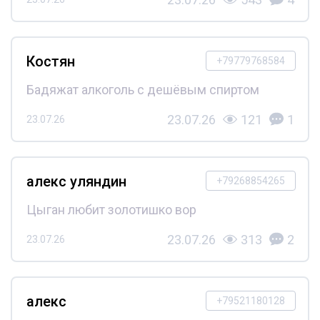
Костян
+79779768584
Бадяжат алкоголь с дешёвым спиртом
23.07.26
121
1
23.07.26
алекс уляндин
+79268854265
Цыган любит золотишко вор
23.07.26
313
2
23.07.26
алекс
+79521180128