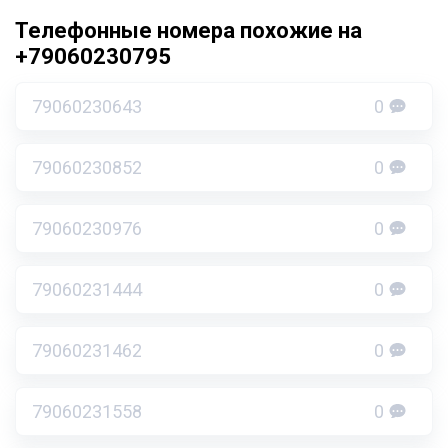
Телефонные номера похожие на
+79060230795
79060230643
0
79060230852
0
79060230976
0
79060231444
0
79060231462
0
79060231558
0