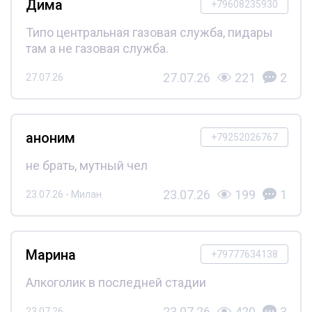
Дима
+79608235930
Типо центральная газовая служба, пидары
там а не газовая служба.
27.07.26
221
2
27.07.26
аноним
+79252026767
не брать, мутный чел
23.07.26
199
1
23.07.26 - Милан
Марина
+79777634138
Алкоголик в последней стадии
23.07.26
420
3
23.07.26