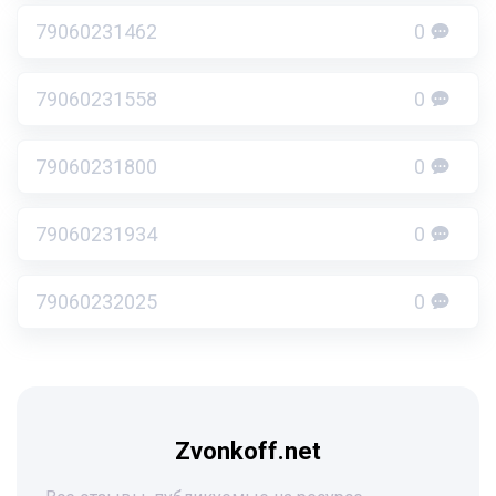
79060231462
0
79060231558
0
79060231800
0
79060231934
0
79060232025
0
Zvonkoff.net