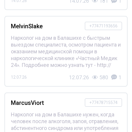
14.07.26
181
1
14.07.26
MelvinSlake
+77471193656
Нарколог на дом в Балашихе с быстрым
выездом специалиста, осмотром пациента и
оказанием медицинской помощи в
наркологической клинике «Частный Медик
24». Подробнее можно узнать тут - http://
12.07.26
580
1
12.07.26
MarcusViort
+77478715574
Нарколог на дом в Балашихе нужен, когда
человек после алкоголя, запоя, отравления,
абстинентного синдрома или употребления