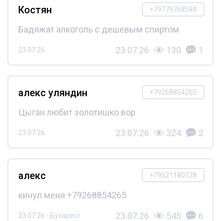
Костян
+79779768584
Бадяжат алкоголь с дешёвым спиртом
23.07.26
130
1
23.07.26
алекс уляндин
+79268854265
Цыган любит золотишко вор
23.07.26
324
2
23.07.26
алекс
+79521180128
кинул меня +79268854265
23.07.26
545
6
23.07.26 - Бухарест