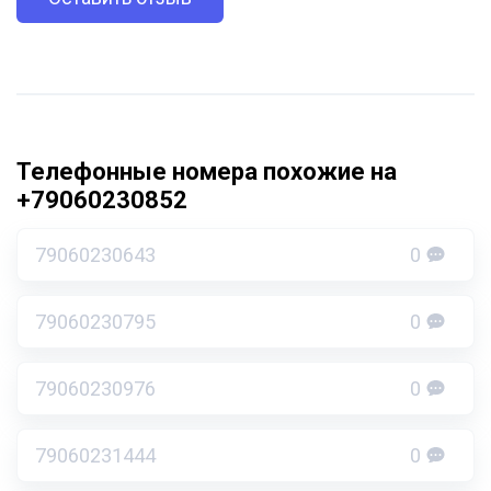
Телефонные номера похожие на
+79060230852
79060230643
0
79060230795
0
79060230976
0
79060231444
0