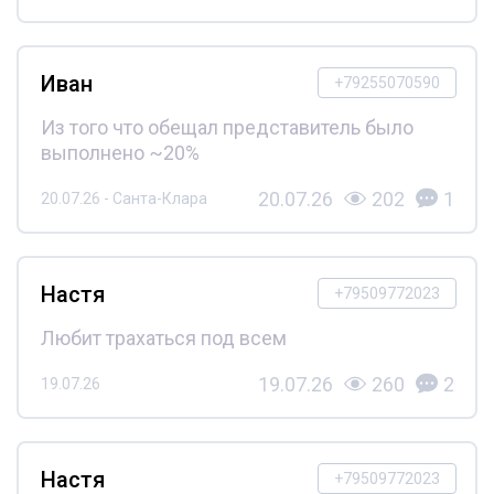
Иван
+79255070590
Из того что обещал представитель было
выполнено ~20%
20.07.26
202
1
20.07.26 - Санта-Клара
Настя
+79509772023
Любит трахаться под всем
19.07.26
260
2
19.07.26
Настя
+79509772023