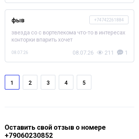
фыв
+74742261884
звезда со с вортелекома что-то в интересах
конторки впарить хочет
08.07.26
211
1
08.07.26
1
2
3
4
5
Оставить свой отзыв о номере
+79060230852