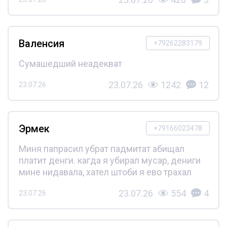
Валенсия
+79262283179
Сумашедший неадекват
23.07.26
1242
12
23.07.26
Эрмек
+79166023478
Миня папрасил убрат падмитат абищал
платит денги. кагда я убирал мусар, дениги
мине нидавала, хател штоби я ево трахал
23.07.26
554
4
23.07.26