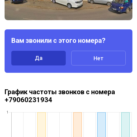
Вам звонили с этого номера?
Да
Нет
График частоты звонков с номера
+79060231934