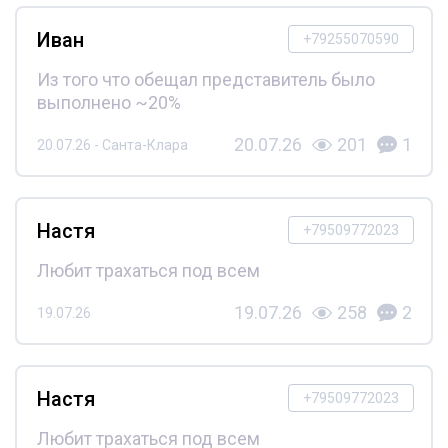
Иван
+79255070590
Из того что обещал представитель было
выполнено ~20%
20.07.26
201
1
20.07.26 - Санта-Клара
Настя
+79509772023
Любит трахаться под всем
19.07.26
258
2
19.07.26
Настя
+79509772023
Любит трахаться под всем