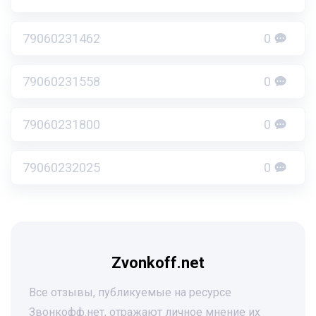
79060231462
0
79060231558
0
79060231800
0
79060232025
0
Zvonkoff.net
Все отзывы, публикуемые на ресурсе
Звонкофф.нет, отражают личное мнение их