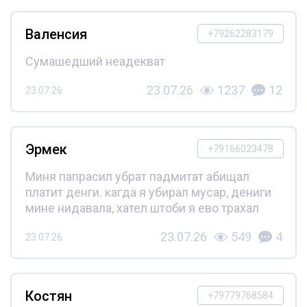
Валенсия
+79262283179
Сумашедший неадекват
23.07.26
1237
12
23.07.26
Эрмек
+79166023478
Миня папрасил убрат падмитат абищал
платит денги. кагда я убирал мусар, дениги
мине нидавала, хател штоби я ево трахал
23.07.26
549
4
23.07.26
Костян
+79779768584