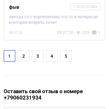
фыв
+74742261884
звезда со с вортелекома что-то в интересах
конторки впарить хочет
08.07.26
209
1
08.07.26
1
2
3
4
5
Оставить свой отзыв о номере
+79060231934