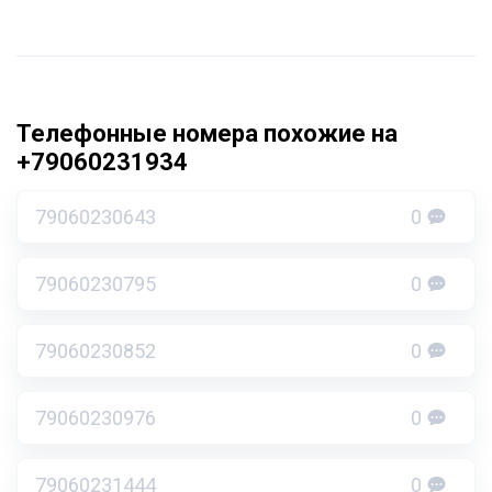
Телефонные номера похожие на
+79060231934
79060230643
0
79060230795
0
79060230852
0
79060230976
0
79060231444
0