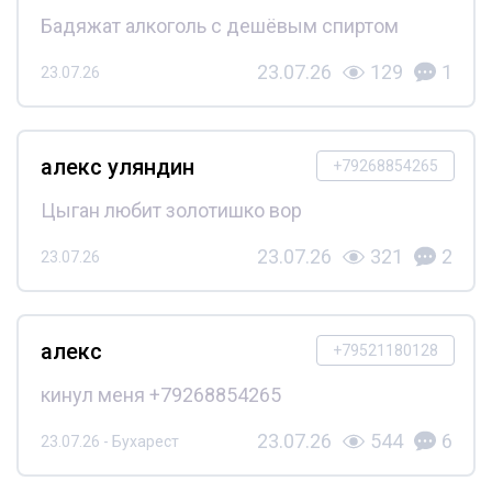
Бадяжат алкоголь с дешёвым спиртом
23.07.26
129
1
23.07.26
алекс уляндин
+79268854265
Цыган любит золотишко вор
23.07.26
321
2
23.07.26
алекс
+79521180128
кинул меня +79268854265
23.07.26
544
6
23.07.26 - Бухарест