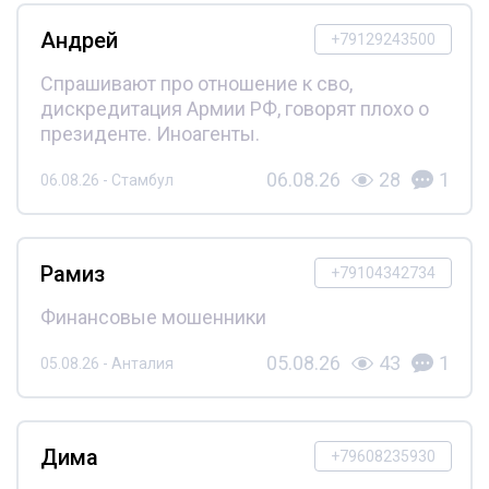
Андрей
+79129243500
Спрашивают про отношение к сво,
дискредитация Армии РФ, говорят плохо о
президенте. Иноагенты.
06.08.26
28
1
06.08.26 - Стамбул
Рамиз
+79104342734
Финансовые мошенники
05.08.26
43
1
05.08.26 - Анталия
Дима
+79608235930