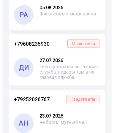
05.08.2026
РА
Финансовые мошенники
+79608235930
Мошенники
27.07.2026
ДИ
Типо центральная газовая
служба, пидары там а не
газовая служба.
+79252026767
Неадекваты
23.07.2026
АН
не брать, мутный чел