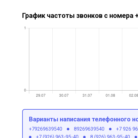
График частоты звонков с номера
Варианты написания телефонного н
+79269639540
89269639540
+7 926 9
+7 (926) 963-95-40
8 (926) 963-95-40