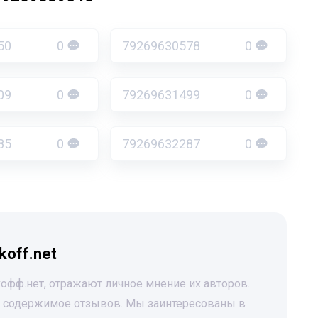
50
0
79269630578
0
09
0
79269631499
0
85
0
79269632287
0
koff.net
офф.нет, отражают личное мнение их авторов.
за содержимое отзывов. Мы заинтересованы в