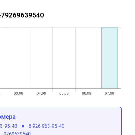
 +79269639540
омера
63-95-40
8 926 963-95-40
9269639540