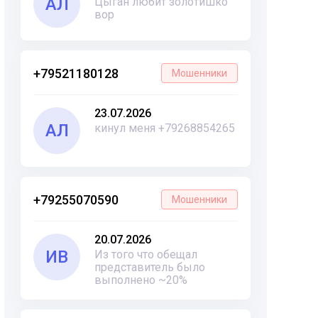
АЛ
Цыган любит золотишко
вор
+79521180128
Мошенники
23.07.2026
АЛ
кинул меня +79268854265
+79255070590
Мошенники
20.07.2026
ИВ
Из того что обещал
представитель было
выполнено ~20%