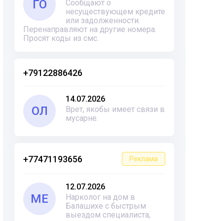
ГО
Сообщают о
несуществующем кредите
или задолженности.
Перенаправляют на другие номера.
Просят коды из смс.
+79122886426
14.07.2026
ОЛ
Врет, якобы имеет связи в
мусарне.
+77471193656
Реклама
12.07.2026
ME
Нарколог на дом в
Балашихе с быстрым
выездом специалиста,