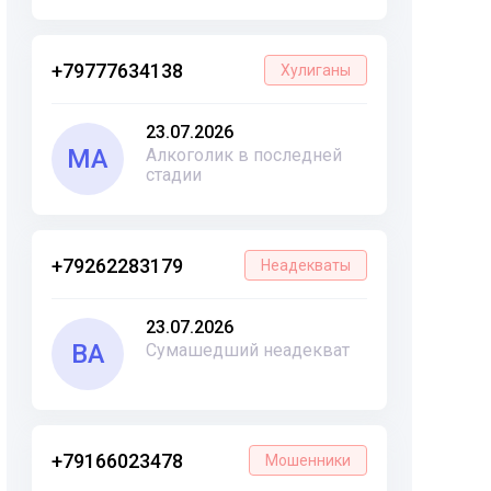
+79777634138
Хулиганы
23.07.2026
МА
Алкоголик в последней
стадии
+79262283179
Неадекваты
23.07.2026
ВА
Сумашедший неадекват
+79166023478
Мошенники