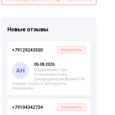
Новые отзывы
+79129243500
Неадекваты
06.08.2026
АН
Спрашивают про
отношение к сво,
дискредитация Армии РФ,
говорят плохо о президенте.
Иноагенты.
+79104342734
Неадекваты