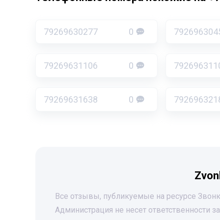
79269630277
0
792696304
79269631106
0
792696311
79269631638
0
792696321
Zvon
Все отзывы, публикуемые на ресурсе Звонк
Администрация не несет ответственности 