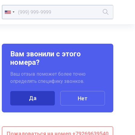
Вам звонили с этого
номера?
Ваш отзыв поможет более точно
определять специфику звонков.
Да
Нет
Пожаловаться на номер +79269639540