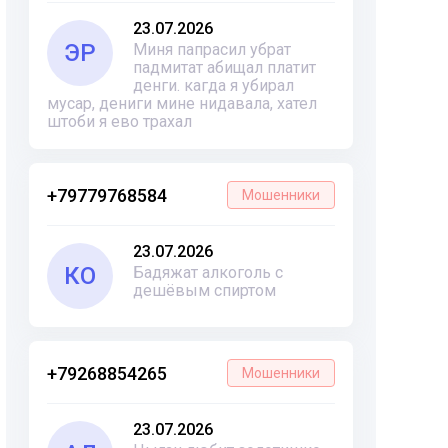
23.07.2026
ЭР
Миня папрасил убрат
падмитат абищал платит
денги. кагда я убирал
мусар, дениги мине нидавала, хател
штоби я ево трахал
+79779768584
Мошенники
23.07.2026
КО
Бадяжат алкоголь с
дешёвым спиртом
+79268854265
Мошенники
23.07.2026