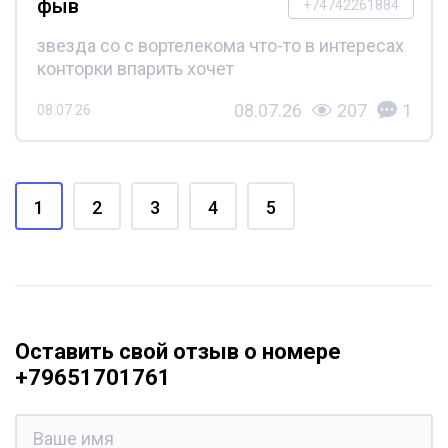
фыв
+74742261884
звезда со с вортелекома что-то в интересах
конторки впарить хочет
08.07.26
207
1
08.07.26
1
2
3
4
5
Оставить свой отзыв о номере
+79651701761