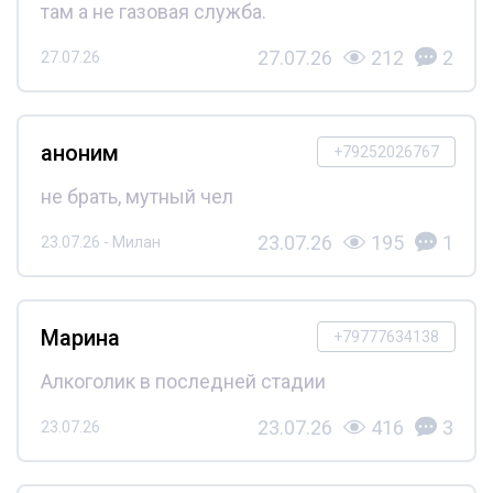
там а не газовая служба.
27.07.26
212
2
27.07.26
аноним
+79252026767
не брать, мутный чел
23.07.26
195
1
23.07.26 - Милан
Марина
+79777634138
Алкоголик в последней стадии
23.07.26
416
3
23.07.26