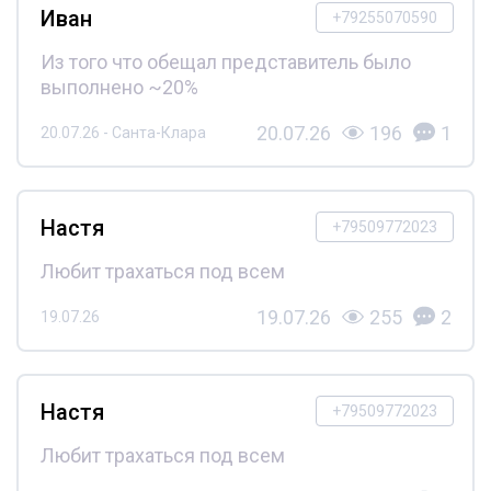
Иван
+79255070590
Из того что обещал представитель было
выполнено ~20%
20.07.26
196
1
20.07.26 - Санта-Клара
Настя
+79509772023
Любит трахаться под всем
19.07.26
255
2
19.07.26
Настя
+79509772023
Любит трахаться под всем