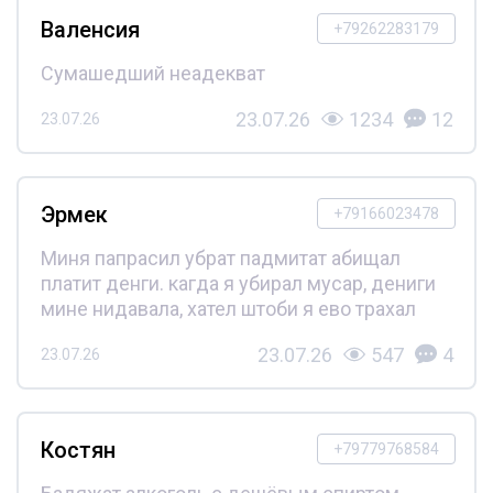
Валенсия
+79262283179
Сумашедший неадекват
23.07.26
1234
12
23.07.26
Эрмек
+79166023478
Миня папрасил убрат падмитат абищал
платит денги. кагда я убирал мусар, дениги
мине нидавала, хател штоби я ево трахал
23.07.26
547
4
23.07.26
Костян
+79779768584