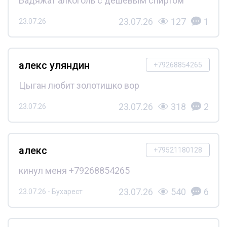
Бадяжат алкоголь с дешёвым спиртом
23.07.26
127
1
23.07.26
алекс уляндин
+79268854265
Цыган любит золотишко вор
23.07.26
318
2
23.07.26
алекс
+79521180128
кинул меня +79268854265
23.07.26
540
6
23.07.26 - Бухарест