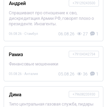
Андрей
+79129243500
Спрашивают про отношение к сво,
дискредитация Армии РФ, говорят плохо о
президенте. Иноагенты.
06.08.26
27
1
06.08.26 - Стамбул
Рамиз
+79104342734
Финансовые мошенники
05.08.26
36
1
05.08.26 - Анталия
Дима
+79608235930
Типо центральная газовая служба, пидары