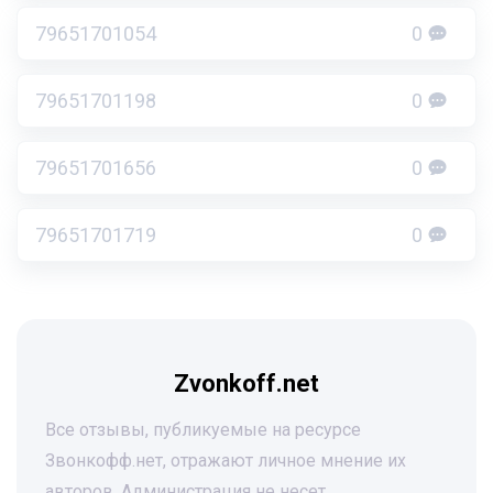
79651701054
0
79651701198
0
79651701656
0
79651701719
0
Zvonkoff.net
Все отзывы, публикуемые на ресурсе
Звонкофф.нет, отражают личное мнение их
авторов. Администрация не несет