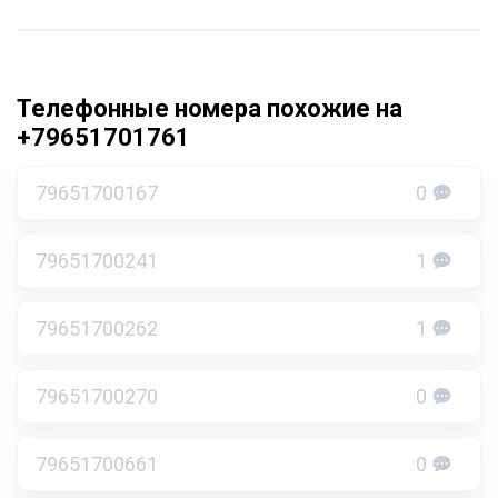
Телефонные номера похожие на
+79651701761
79651700167
0
79651700241
1
79651700262
1
79651700270
0
79651700661
0