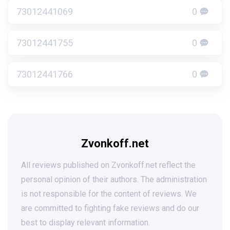
73012441069
0
73012441755
0
73012441766
0
Zvonkoff.net
All reviews published on Zvonkoff.net reflect the
personal opinion of their authors. The administration
is not responsible for the content of reviews. We
are committed to fighting fake reviews and do our
best to display relevant information.