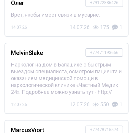
Олег
+79122886426
Врет, якобы имеет связи в мусарне.
14.07.26
175
1
14.07.26
MelvinSlake
+77471193656
Нарколог на дом в Балашихе с быстрым
выездом специалиста, осмотром пациента и
оказанием медицинской помощи в
наркологической клинике «Частный Медик
24». Подробнее можно узнать тут - http://
12.07.26
550
1
12.07.26
MarcusViort
+77478715574