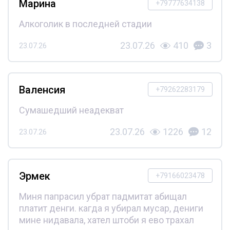
Марина
+79777634138
Алкоголик в последней стадии
23.07.26
410
3
23.07.26
Валенсия
+79262283179
Сумашедший неадекват
23.07.26
1226
12
23.07.26
Эрмек
+79166023478
Миня папрасил убрат падмитат абищал
платит денги. кагда я убирал мусар, дениги
мине нидавала, хател штоби я ево трахал