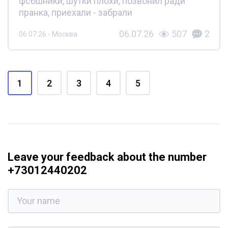
фсбшники, шутки плохи, позвонил ради
пранка, приехали - забрали
06.07.26
507
2
06.07.26 - Москва
1
2
3
4
5
Leave your feedback about the number
+73012440202