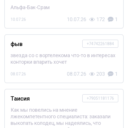
Альфа-Бак-Срам
10.07.26
172
1
10.07.26
фыв
+74742261884
звезда со с вортелекома что-то в интересах
конторки впарить хочет
08.07.26
203
1
08.07.26
Таисия
+79051181176
Как мы повелись на мнение
лжекомпетентного специалиста: заказали
выкопать колодец, мы надеялись, что