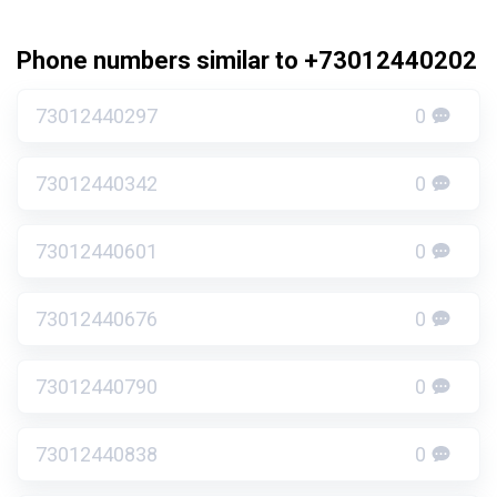
Phone numbers similar to +73012440202
73012440297
0
73012440342
0
73012440601
0
73012440676
0
73012440790
0
73012440838
0