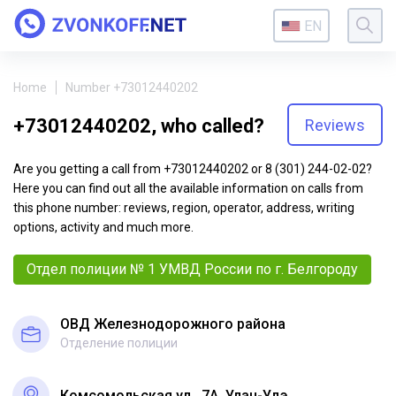
EN
Home
Number +73012440202
+73012440202, who called?
Reviews
Are you getting a call from +73012440202 or 8 (301) 244-02-02?
Here you can find out all the available information on calls from
this phone number: reviews, region, operator, address, writing
options, activity and much more.
Отдел полиции № 1 УМВД России по г. Белгороду
ОВД Железнодорожного района
Отделение полиции
Комсомольская ул., 7А, Улан-Удэ