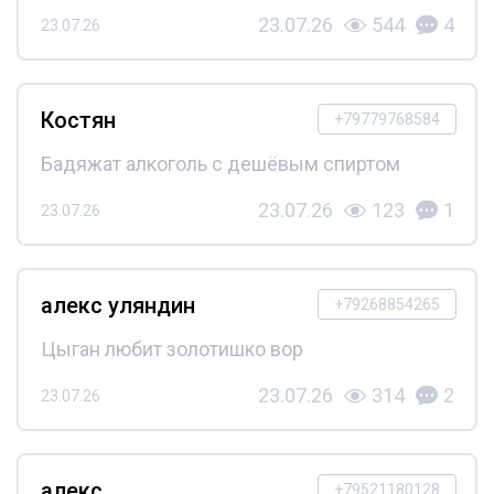
23.07.26
544
4
23.07.26
Костян
+79779768584
Бадяжат алкоголь с дешёвым спиртом
23.07.26
123
1
23.07.26
алекс уляндин
+79268854265
Цыган любит золотишко вор
23.07.26
314
2
23.07.26
алекс
+79521180128