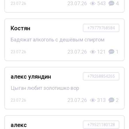
23.07.26
543
4
23.07.26
Костян
+79779768584
Бадяжат алкоголь с дешёвым спиртом
23.07.26
121
1
23.07.26
алекс уляндин
+79268854265
Цыган любит золотишко вор
23.07.26
313
2
23.07.26
алекс
+79521180128