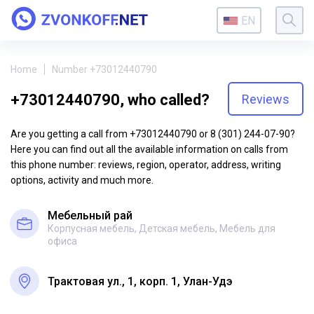
EN
Home
Number +73012440790
+73012440790, who called?
Reviews
Are you getting a call from +73012440790 or 8 (301) 244-07-90?
Here you can find out all the available information on calls from
this phone number: reviews, region, operator, address, writing
options, activity and much more.
Мебельный рай
Корпусная мебель, Детская мебель, Мебель для
офиса
Трактовая ул., 1, корп. 1, Улан-Удэ