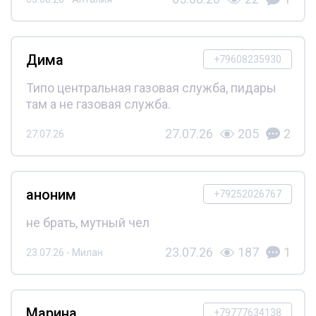
Дима
+79608235930
Типо центральная газовая служба, пидары
там а не газовая служба.
27.07.26
205
2
27.07.26
аноним
+79252026767
не брать, мутный чел
23.07.26
187
1
23.07.26 - Милан
Марина
+79777634138