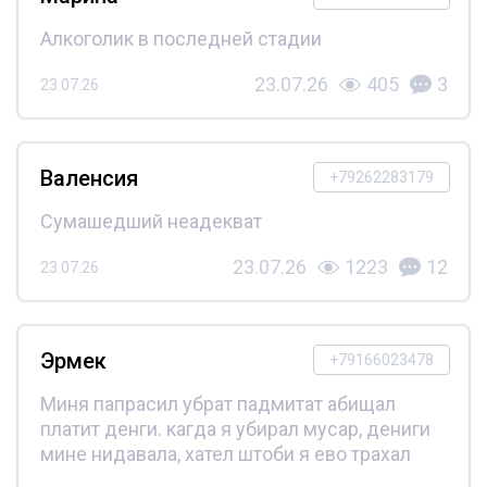
Алкоголик в последней стадии
23.07.26
405
3
23.07.26
Валенсия
+79262283179
Сумашедший неадекват
23.07.26
1223
12
23.07.26
Эрмек
+79166023478
Миня папрасил убрат падмитат абищал
платит денги. кагда я убирал мусар, дениги
мине нидавала, хател штоби я ево трахал