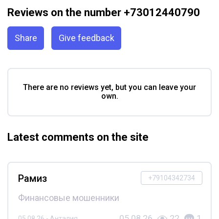
Reviews on the number +73012440790
Share
Give feedback
There are no reviews yet, but you can leave your
own.
Latest comments on the site
Рамиз
+79104342734
Финансовые мошенники
05.08.26
22
1
05.08.26 - Анталия