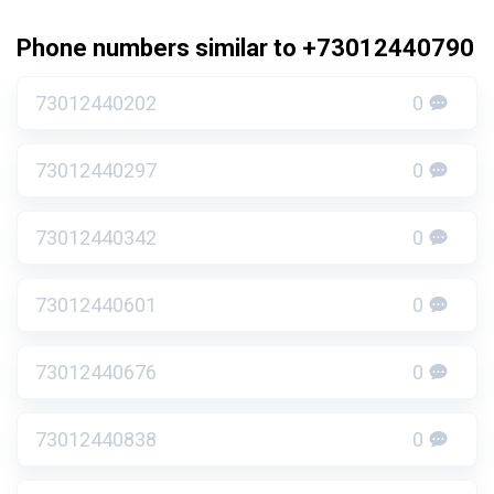
Phone numbers similar to +73012440790
73012440202
0
73012440297
0
73012440342
0
73012440601
0
73012440676
0
73012440838
0