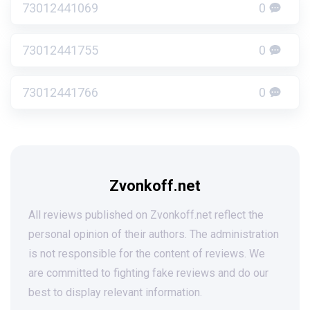
73012441069
0
73012441755
0
73012441766
0
Zvonkoff.net
All reviews published on Zvonkoff.net reflect the
personal opinion of their authors. The administration
is not responsible for the content of reviews. We
are committed to fighting fake reviews and do our
best to display relevant information.