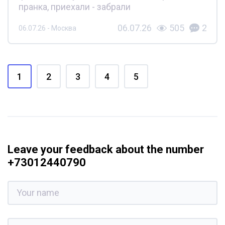
пранка, приехали - забрали
06.07.26
505
2
06.07.26 - Москва
1
2
3
4
5
Leave your feedback about the number
+73012440790