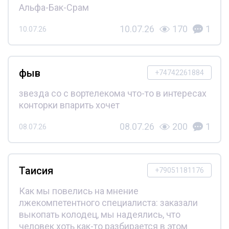
Альфа-Бак-Срам
10.07.26
170
1
10.07.26
фыв
+74742261884
звезда со с вортелекома что-то в интересах
конторки впарить хочет
08.07.26
200
1
08.07.26
Таисия
+79051181176
Как мы повелись на мнение
лжекомпетентного специалиста: заказали
выкопать колодец, мы надеялись, что
человек хоть как-то разбирается в этом