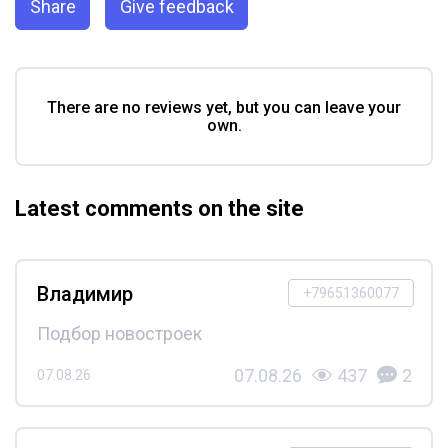
Share
Give feedback
There are no reviews yet, but you can leave your
own.
Latest comments on the site
Владимир
+79651360077
Подбор новостроек
07.08.26
437
2
07.08.26