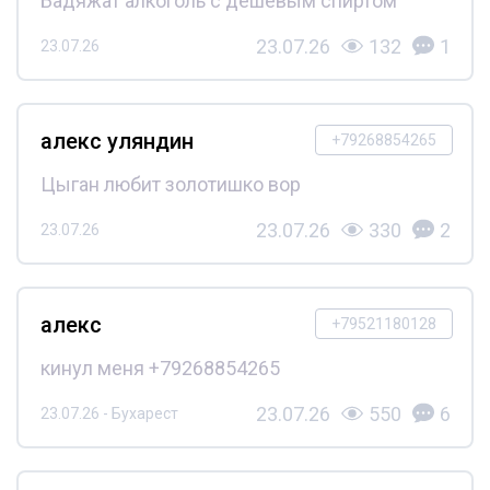
Бадяжат алкоголь с дешёвым спиртом
23.07.26
132
1
23.07.26
алекс уляндин
+79268854265
Цыган любит золотишко вор
23.07.26
330
2
23.07.26
алекс
+79521180128
кинул меня +79268854265
23.07.26
550
6
23.07.26 - Бухарест