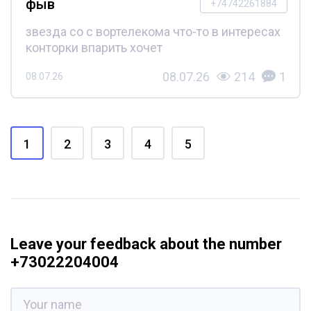
фыв
+74742261884
звезда со с вортелекома что-то в интересах
конторки впарить хочет
08.07.26
214
1
08.07.26
1
2
3
4
5
Leave your feedback about the number
+73022204004