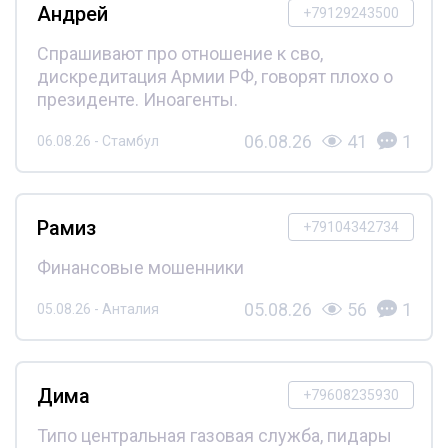
Андрей
+79129243500
Спрашивают про отношение к сво,
дискредитация Армии РФ, говорят плохо о
президенте. Иноагенты.
06.08.26
41
1
06.08.26 - Стамбул
Рамиз
+79104342734
Финансовые мошенники
05.08.26
56
1
05.08.26 - Анталия
Дима
+79608235930
Типо центральная газовая служба, пидары