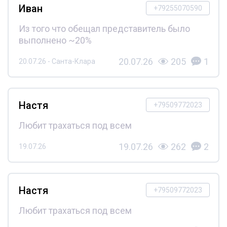
Иван
+79255070590
Из того что обещал представитель было
выполнено ~20%
20.07.26
205
1
20.07.26 - Санта-Клара
Настя
+79509772023
Любит трахаться под всем
19.07.26
262
2
19.07.26
Настя
+79509772023
Любит трахаться под всем