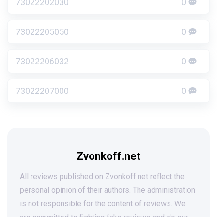
73022202030
0
73022205050
0
73022206032
0
73022207000
0
Zvonkoff.net
All reviews published on Zvonkoff.net reflect the
personal opinion of their authors. The administration
is not responsible for the content of reviews. We