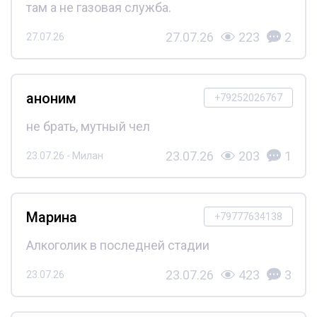
там а не газовая служба.
27.07.26
223
2
27.07.26
аноним
+79252026767
не брать, мутный чел
23.07.26
203
1
23.07.26 - Милан
Марина
+79777634138
Алкоголик в последней стадии
23.07.26
423
3
23.07.26