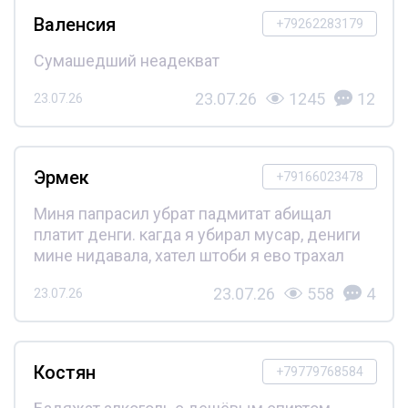
Валенсия
+79262283179
Сумашедший неадекват
23.07.26
1245
12
23.07.26
Эрмек
+79166023478
Миня папрасил убрат падмитат абищал
платит денги. кагда я убирал мусар, дениги
мине нидавала, хател штоби я ево трахал
23.07.26
558
4
23.07.26
Костян
+79779768584