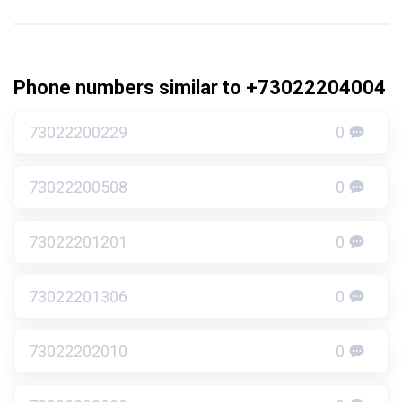
Phone numbers similar to +73022204004
73022200229
0
73022200508
0
73022201201
0
73022201306
0
73022202010
0