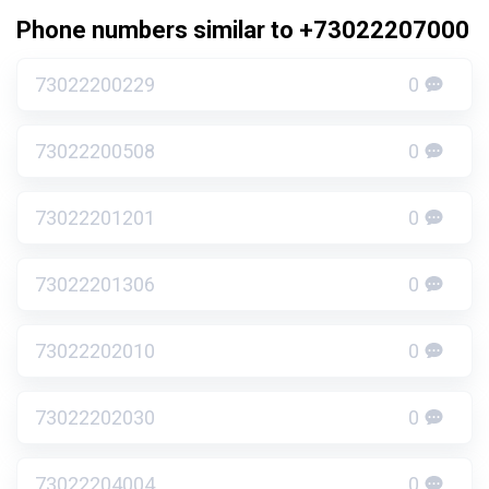
Phone numbers similar to +73022207000
73022200229
0
73022200508
0
73022201201
0
73022201306
0
73022202010
0
73022202030
0
73022204004
0