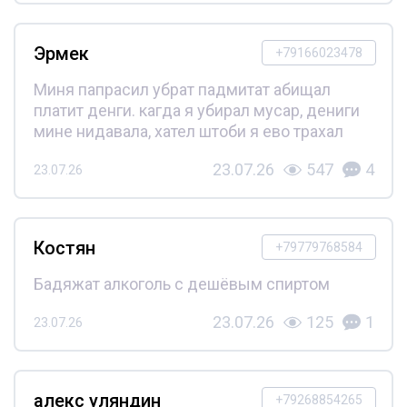
Эрмек
+79166023478
Миня папрасил убрат падмитат абищал
платит денги. кагда я убирал мусар, дениги
мине нидавала, хател штоби я ево трахал
23.07.26
547
4
23.07.26
Костян
+79779768584
Бадяжат алкоголь с дешёвым спиртом
23.07.26
125
1
23.07.26
алекс уляндин
+79268854265