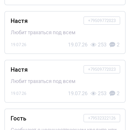
Настя
+79509772023
Любит трахаться под всем
19.07.26
253
2
19.07.26
Настя
+79509772023
Любит трахаться под всем
19.07.26
253
2
19.07.26
Гость
+79532322126
Сообщают о несуществующем кредите или