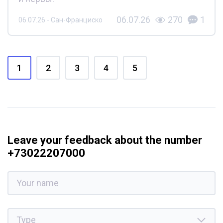
06.07.26
270
1
06.07.26 - Сан-Франциско
1
2
3
4
5
Leave your feedback about the number
+73022207000