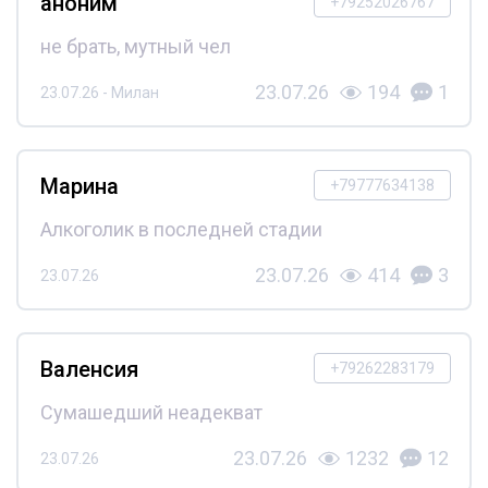
аноним
+79252026767
не брать, мутный чел
23.07.26
194
1
23.07.26 - Милан
Марина
+79777634138
Алкоголик в последней стадии
23.07.26
414
3
23.07.26
Валенсия
+79262283179
Сумашедший неадекват
23.07.26
1232
12
23.07.26