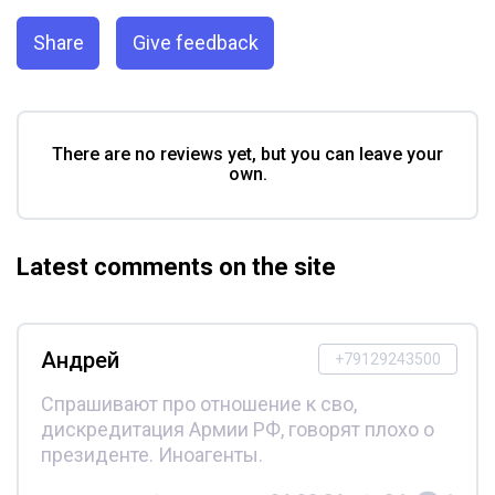
Share
Give feedback
There are no reviews yet, but you can leave your
own.
Latest comments on the site
Андрей
+79129243500
Спрашивают про отношение к сво,
дискредитация Армии РФ, говорят плохо о
президенте. Иноагенты.