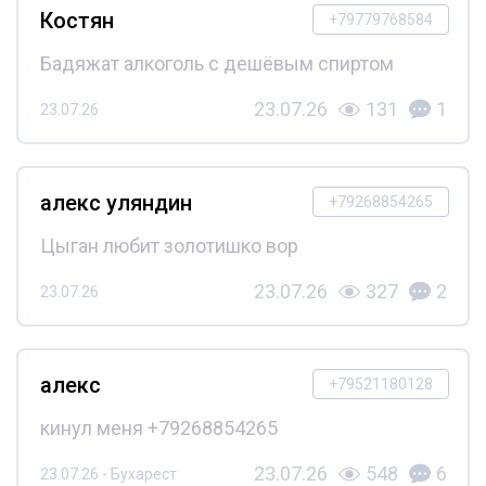
Костян
+79779768584
Бадяжат алкоголь с дешёвым спиртом
23.07.26
131
1
23.07.26
алекс уляндин
+79268854265
Цыган любит золотишко вор
23.07.26
327
2
23.07.26
алекс
+79521180128
кинул меня +79268854265
23.07.26
548
6
23.07.26 - Бухарест