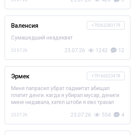
Валенсия
+79262283179
Сумашедший неадекват
23.07.26
1242
12
23.07.26
Эрмек
+79166023478
Миня папрасил убрат падмитат абищал
платит денги. кагда я убирал мусар, дениги
мине нидавала, хател штоби я ево трахал
23.07.26
554
4
23.07.26