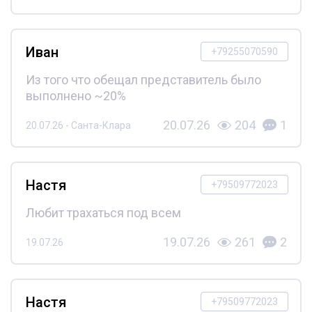
Иван
+79255070590
Из того что обещал представитель было
выполнено ~20%
20.07.26
204
1
20.07.26 - Санта-Клара
Настя
+79509772023
Любит трахаться под всем
19.07.26
261
2
19.07.26
Настя
+79509772023