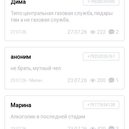
Дима
+79608235930
Типо центральная газовая служба, пидары
там а не газовая служба.
27.07.26
222
2
27.07.26
аноним
+79252026767
не брать, мутный чел
23.07.26
200
1
23.07.26 - Милан
Марина
+79777634138
Алкоголик в последней стадии
23.07.26
420
3
23.07.26