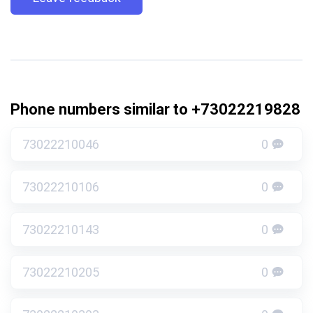
Phone numbers similar to +73022219828
73022210046
0
73022210106
0
73022210143
0
73022210205
0