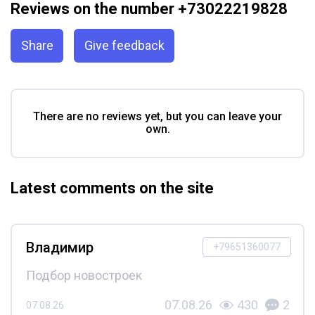
Reviews on the number +73022219828
Share
Give feedback
There are no reviews yet, but you can leave your
own.
Latest comments on the site
Владимир
+79651360077
Подбор новостроек
07.08.26
430
2
07.08.26