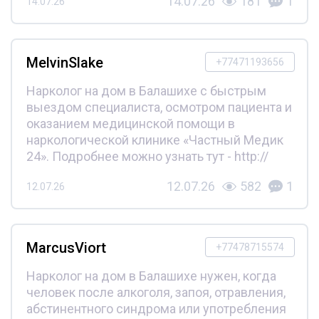
14.07.26
181
1
14.07.26
MelvinSlake
+77471193656
Нарколог на дом в Балашихе с быстрым
выездом специалиста, осмотром пациента и
оказанием медицинской помощи в
наркологической клинике «Частный Медик
24». Подробнее можно узнать тут - http://
12.07.26
582
1
12.07.26
MarcusViort
+77478715574
Нарколог на дом в Балашихе нужен, когда
человек после алкоголя, запоя, отравления,
абстинентного синдрома или употребления