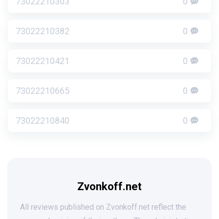
73022210303
0
73022210382
0
73022210421
0
73022210665
0
73022210840
0
Zvonkoff.net
All reviews published on Zvonkoff.net reflect the