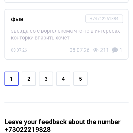
фыв
+74742261884
звезда со с вортелекома что-то в интересах
конторки впарить хочет
08.07.26
211
1
08.07.26
1
2
3
4
5
Leave your feedback about the number
+73022219828