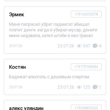
Эрмек
+79166023478
Миня папрасил убрат падмитат абищал
платит денги. кагда я убирал мусар, дениги
мине нидавала, хател штоби я ево трахал
23.07.26
547
4
23.07.26
Костян
+79779768584
Бадяжат алкоголь с дешёвым спиртом
23.07.26
125
1
23.07.26
алекс уляндин
+79268854265