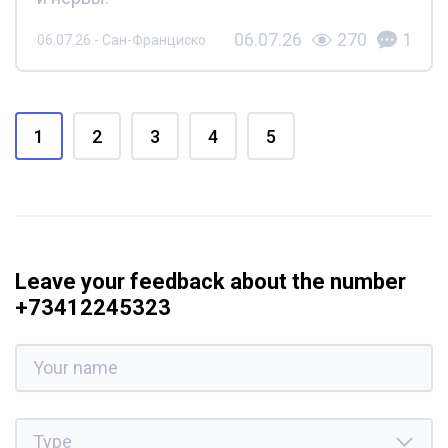
06.07.26
270
1
06.07.26 - Сан-Франциско
1
2
3
4
5
Leave your feedback about the number
+73412245323