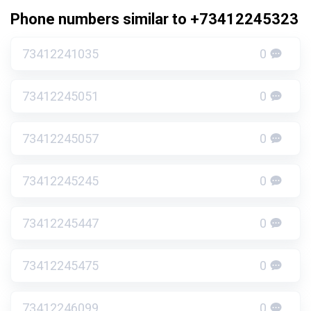
Phone numbers similar to +73412245323
73412241035
0
73412245051
0
73412245057
0
73412245245
0
73412245447
0
73412245475
0
73412246099
0