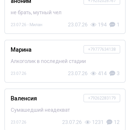
аноним
+79252026767
не брать, мутный чел
23.07.26
194
1
23.07.26 - Милан
Марина
+79777634138
Алкоголик в последней стадии
23.07.26
414
3
23.07.26
Валенсия
+79262283179
Сумашедший неадекват
23.07.26
1231
12
23.07.26