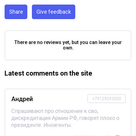
Share
Give feedback
There are no reviews yet, but you can leave your
own.
Latest comments on the site
Андрей
+79129243500
Спрашивают про отношение к сво,
дискредитация Армии РФ, говорят плохо о
президенте. Иноагенты.