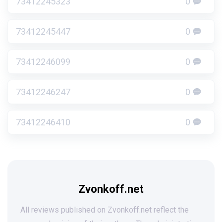
73412245323
0
73412245447
0
73412246099
0
73412246247
0
73412246410
0
Zvonkoff.net
All reviews published on Zvonkoff.net reflect the