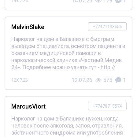
14.07.26
179
1
14.07.26
MelvinSlake
+77471193656
Нарколог на дом в Балашихе с быстрым
выездом специалиста, осмотром пациента и
оказанием медицинской помощи в
наркологической клинике «Частный Медик
24». Подробнее можно узнать тут - http://
12.07.26
575
1
12.07.26
MarcusViort
+77478715574
Нарколог на дом в Балашихе нужен, когда
человек после алкоголя, запоя, отравления,
абстинентного синдрома или употребления