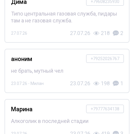
Дима
+79608235930
Типо центральная газовая служба, пидары
там а не газовая служба.
27.07.26
218
2
27.07.26
аноним
+79252026767
не брать, мутный чел
23.07.26
198
1
23.07.26 - Милан
Марина
+79777634138
Алкоголик в последней стадии
23.07.26
419
3
23.07.26