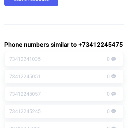
Phone numbers similar to +73412245475
73412241035
0
73412245051
0
73412245057
0
73412245245
0