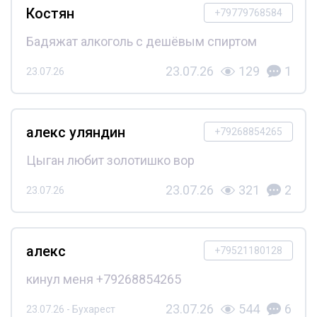
Костян
+79779768584
Бадяжат алкоголь с дешёвым спиртом
23.07.26
129
1
23.07.26
алекс уляндин
+79268854265
Цыган любит золотишко вор
23.07.26
321
2
23.07.26
алекс
+79521180128
кинул меня +79268854265
23.07.26
544
6
23.07.26 - Бухарест