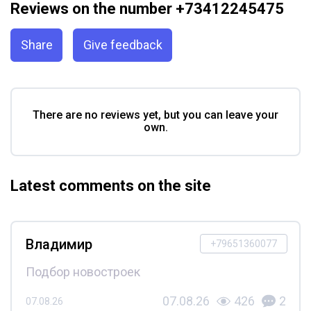
Reviews on the number +73412245475
Share
Give feedback
There are no reviews yet, but you can leave your
own.
Latest comments on the site
Владимир
+79651360077
Подбор новостроек
07.08.26
426
2
07.08.26