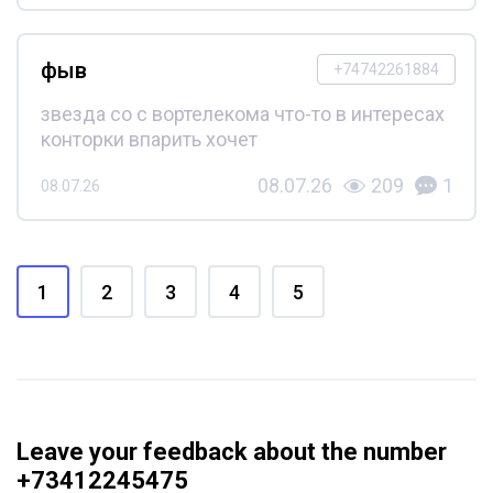
фыв
+74742261884
звезда со с вортелекома что-то в интересах
конторки впарить хочет
08.07.26
209
1
08.07.26
1
2
3
4
5
Leave your feedback about the number
+73412245475