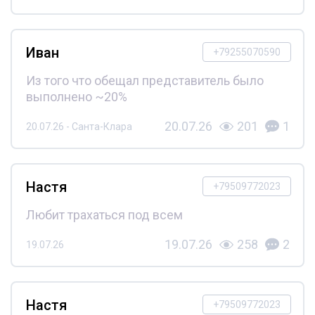
Иван
+79255070590
Из того что обещал представитель было
выполнено ~20%
20.07.26
201
1
20.07.26 - Санта-Клара
Настя
+79509772023
Любит трахаться под всем
19.07.26
258
2
19.07.26
Настя
+79509772023