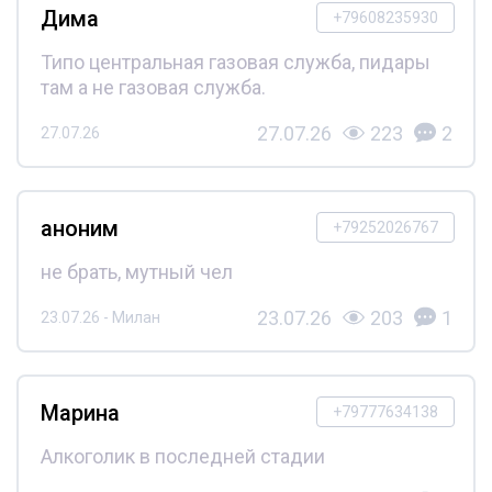
Дима
+79608235930
Типо центральная газовая служба, пидары
там а не газовая служба.
27.07.26
223
2
27.07.26
аноним
+79252026767
не брать, мутный чел
23.07.26
203
1
23.07.26 - Милан
Марина
+79777634138
Алкоголик в последней стадии