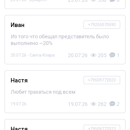
Иван
+79255070590
Из того что обещал представитель было
выполнено ~20%
20.07.26
205
1
20.07.26 - Санта-Клара
Настя
+79509772023
Любит трахаться под всем
19.07.26
262
2
19.07.26
Настя
+79509772023