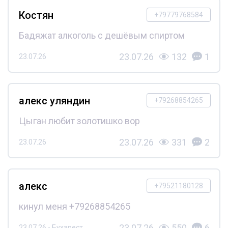
Костян
+79779768584
Бадяжат алкоголь с дешёвым спиртом
23.07.26
132
1
23.07.26
алекс уляндин
+79268854265
Цыган любит золотишко вор
23.07.26
331
2
23.07.26
алекс
+79521180128
кинул меня +79268854265
23.07.26
550
6
23.07.26 - Бухарест