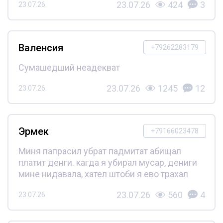
23.07.26
424
3
23.07.26
Валенсия
+79262283179
Сумашедший неадекват
23.07.26
1245
12
23.07.26
Эрмек
+79166023478
Миня папрасил убрат падмитат абищал
платит денги. кагда я убирал мусар, дениги
мине нидавала, хател штоби я ево трахал
23.07.26
560
4
23.07.26