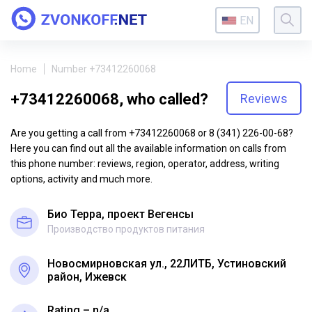
EN
Home
Number +73412260068
+73412260068, who called?
Reviews
Are you getting a call from +73412260068 or 8 (341) 226-00-68?
Here you can find out all the available information on calls from
this phone number: reviews, region, operator, address, writing
options, activity and much more.
Био Терра, проект Вегенсы
Производство продуктов питания
Новосмирновская ул., 22ЛИТБ, Устиновский
район, Ижевск
Rating – n/a