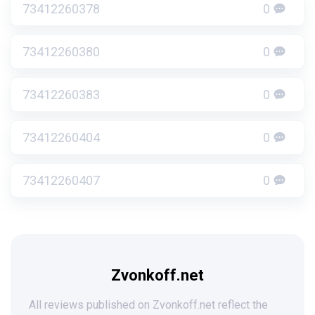
73412260378
0
73412260380
0
73412260383
0
73412260404
0
73412260407
0
Zvonkoff.net
All reviews published on Zvonkoff.net reflect the