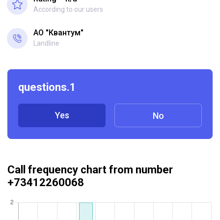
According to our users
АО "Квантум"
Landline
questions.1
Yes
No
Call frequency chart from number
+73412260068