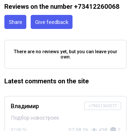
Reviews on the number +73412260068
Share
Give feedback
There are no reviews yet, but you can leave your
own.
Latest comments on the site
Владимир
+79651360077
Подбор новостроек
07.08.26
438
2
07.08.26