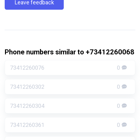
Leave feedback
Phone numbers similar to +73412260068
73412260076
0
73412260302
0
73412260304
0
73412260361
0