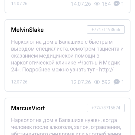
14.07.26
184
1
14.07.26
MelvinSlake
+77471193656
Нарколог на дом в Балашихе с быстрым
выездом специалиста, осмотром пациента и
оказанием медицинской помощи в
наркологической клинике «Частный Медик
24». Подробнее можно узнать тут - http://
12.07.26
592
1
12.07.26
MarcusViort
+77478715574
Нарколог на дом в Балашихе нужен, когда
человек после алкоголя, запоя, отравления,
абстинентного синдрома или употребления