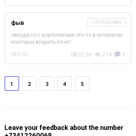
фыв
+74742261884
звезда со с вортелекома что-то в интересах
конторки впарить хочет
08.07.26
214
1
08.07.26
1
2
3
4
5
Leave your feedback about the number
+73412260068