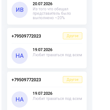
20.07.2026
ИВ
Из того что обещал
представитель было
выполнено ~20%
+79509772023
Другое
19.07.2026
НА
Любит трахаться под всем
+79509772023
Другое
19.07.2026
НА
Любит трахаться под всем