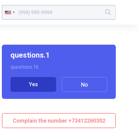
questions.1
questions.16
Yes
No
Complain the number +73412260302