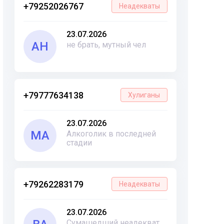
+79252026767
Неадекваты
23.07.2026
АН
не брать, мутный чел
+79777634138
Хулиганы
23.07.2026
МА
Алкоголик в последней
стадии
+79262283179
Неадекваты
23.07.2026
Сумашедший неадекват