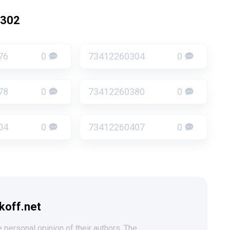
0302
76
0
73412260304
0
78
0
73412260380
0
04
0
73412260407
0
koff.net
 personal opinion of their authors. The