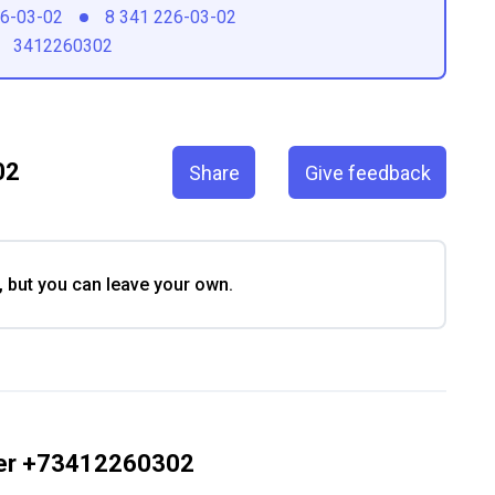
26-03-02
8 341 226-03-02
3412260302
02
Share
Give feedback
, but you can leave your own.
ber +73412260302