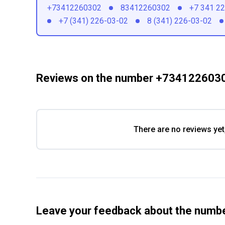
+73412260302
83412260302
+7 341 2
+7 (341) 226-03-02
8 (341) 226-03-02
Reviews on the number +734122603
There are no reviews yet
Leave your feedback about the num