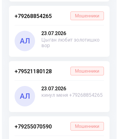
+79268854265
Мошенники
23.07.2026
АЛ
Цыган любит золотишко
вор
+79521180128
Мошенники
23.07.2026
АЛ
кинул меня +79268854265
+79255070590
Мошенники