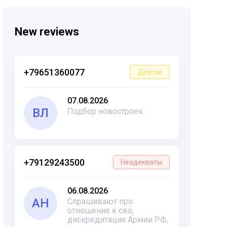
New reviews
+79651360077
Другое
07.08.2026
ВЛ
Подбор новостроек
+79129243500
Неадекваты
06.08.2026
АН
Спрашивают про
отношение к сво,
дискредитация Армии РФ,