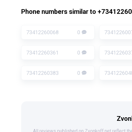
Phone numbers similar to +7341226
73412260068
0
734122600
73412260361
0
734122603
73412260383
0
734122604
Zvon
All reviews published on Zvonkoff.net reflect the