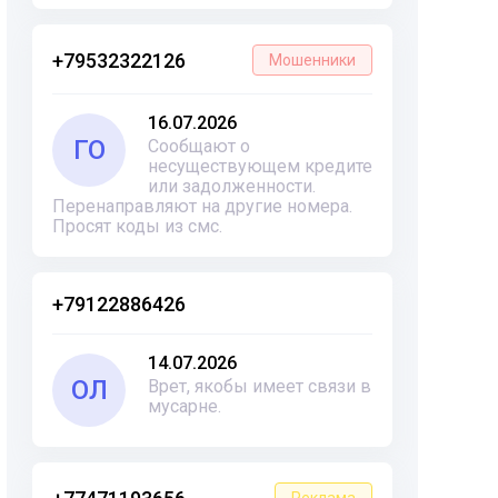
+79532322126
Мошенники
16.07.2026
ГО
Сообщают о
несуществующем кредите
или задолженности.
Перенаправляют на другие номера.
Просят коды из смс.
+79122886426
14.07.2026
ОЛ
Врет, якобы имеет связи в
мусарне.