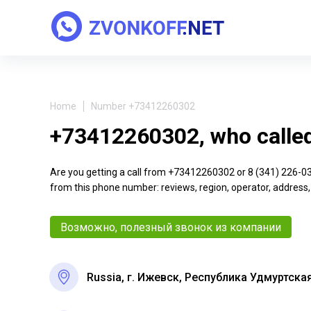
Home
Number +73412260302
+73412260302, who calle
Are you getting a call from +73412260302 or 8 (341) 226-03-0
from this phone number: reviews, region, operator, address,
Возможно, полезный звонок из компании
Russia, г. Ижевск, Республика Удмуртска