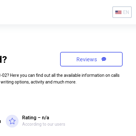
EN
d?
Reviews
2? Here you can find out all the available information on calls
 writing options, activity and much more.
Rating – n/a
я
According to our users