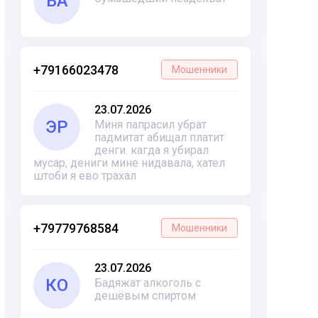
ВА
+79166023478
Мошенники
23.07.2026
ЭР
Миня папрасил убрат
падмитат абищал платит
денги. кагда я убирал
мусар, дениги мине нидавала, хател
штоби я ево трахал
+79779768584
Мошенники
23.07.2026
КО
Бадяжат алкоголь с
дешёвым спиртом