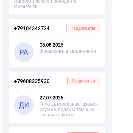
говорят плохо о президенте.
Иноагенты.
+79104342734
Неадекваты
05.08.2026
РА
Финансовые мошенники
+79608235930
Мошенники
27.07.2026
ДИ
Типо центральная газовая
служба, пидары там а не
газовая служба.