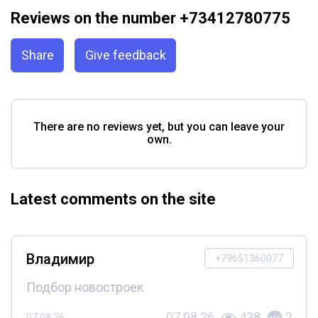
Reviews on the number +73412780775
Share
Give feedback
There are no reviews yet, but you can leave your
own.
Latest comments on the site
Владимир
+79651360077
Подбор новостроек
07.08.26
438
2
07.08.26