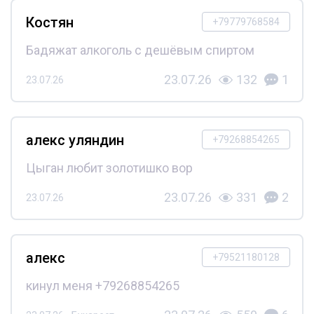
Костян
+79779768584
Бадяжат алкоголь с дешёвым спиртом
23.07.26
132
1
23.07.26
алекс уляндин
+79268854265
Цыган любит золотишко вор
23.07.26
331
2
23.07.26
алекс
+79521180128
кинул меня +79268854265