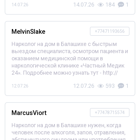
14.07.26
184
1
14.07.26
MelvinSlake
+77471193656
Нарколог на дом в Балашихе с быстрым
выездом специалиста, осмотром пациента и
оказанием медицинской помощи в
наркологической клинике «Частный Медик
24». Подробнее можно узнать тут - http://
12.07.26
593
1
12.07.26
MarcusViort
+77478715574
Нарколог на дом в Балашихе нужен, когда
человек после алкоголя, запоя, отравления,
абстинентного синдрома или употребления