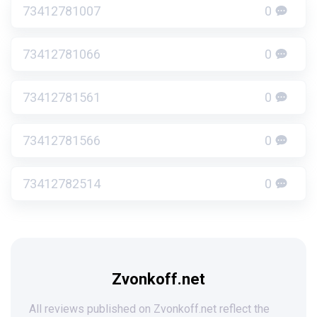
73412781007
0
73412781066
0
73412781561
0
73412781566
0
73412782514
0
Zvonkoff.net
All reviews published on Zvonkoff.net reflect the