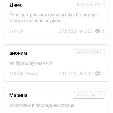
Дима
+79608235930
Типо центральная газовая служба, пидары
там а не газовая служба.
27.07.26
223
2
27.07.26
аноним
+79252026767
не брать, мутный чел
23.07.26
204
1
23.07.26 - Милан
Марина
+79777634138
Алкоголик в последней стадии