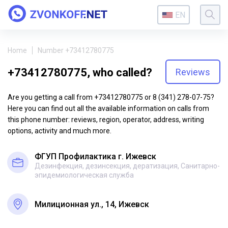
EN
Home
Number +73412780775
+73412780775, who called?
Reviews
Are you getting a call from +73412780775 or 8 (341) 278-07-75?
Here you can find out all the available information on calls from
this phone number: reviews, region, operator, address, writing
options, activity and much more.
ФГУП Профилактика г. Ижевск
Дезинфекция, дезинсекция, дератизация, Санитарно-
эпидемиологическая служба
Милиционная ул., 14, Ижевск