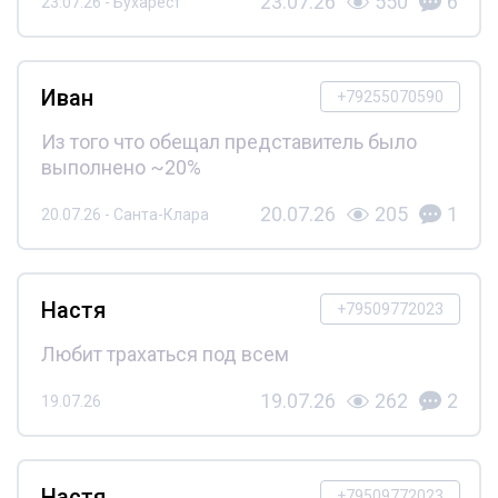
23.07.26
550
6
23.07.26 - Бухарест
Иван
+79255070590
Из того что обещал представитель было
выполнено ~20%
20.07.26
205
1
20.07.26 - Санта-Клара
Настя
+79509772023
Любит трахаться под всем
19.07.26
262
2
19.07.26
Настя
+79509772023