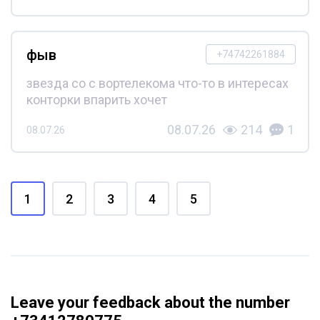
фыв
+74742261884
звезда со с вортелекома что-то в интересах
конторки впарить хочет
08.07.26
214
1
08.07.26
1
2
3
4
5
Leave your feedback about the number