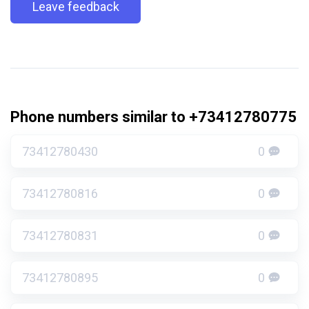
Leave feedback
Phone numbers similar to +73412780775
73412780430
0
73412780816
0
73412780831
0
73412780895
0