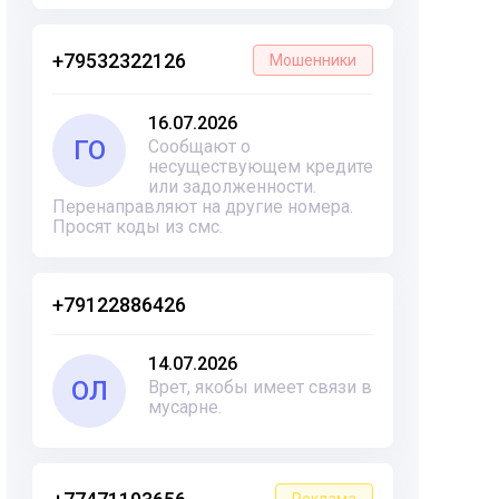
+79532322126
Мошенники
16.07.2026
ГО
Сообщают о
несуществующем кредите
или задолженности.
Перенаправляют на другие номера.
Просят коды из смс.
+79122886426
14.07.2026
ОЛ
Врет, якобы имеет связи в
мусарне.