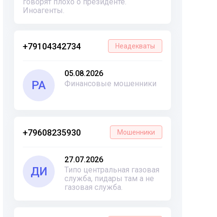
говорят плохо о президенте.
Иноагенты.
+79104342734
Неадекваты
05.08.2026
РА
Финансовые мошенники
+79608235930
Мошенники
27.07.2026
ДИ
Типо центральная газовая
служба, пидары там а не
газовая служба.