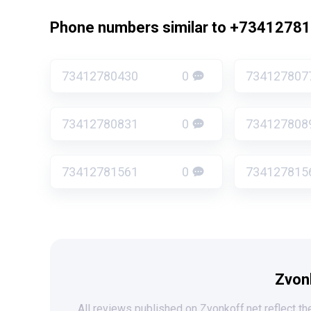
Phone numbers similar to +7341278
73412780430
0
734127807
73412780831
0
734127808
73412781561
0
734127815
Zvon
All reviews published on Zvonkoff.net reflect the