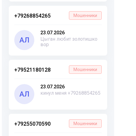
+79268854265
Мошенники
23.07.2026
АЛ
Цыган любит золотишко
вор
+79521180128
Мошенники
23.07.2026
АЛ
кинул меня +79268854265
+79255070590
Мошенники