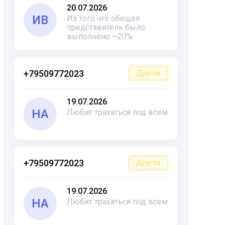
20.07.2026
ИВ
Из того что обещал
представитель было
выполнено ~20%
+79509772023
Другое
19.07.2026
НА
Любит трахаться под всем
+79509772023
Другое
19.07.2026
НА
Любит трахаться под всем