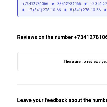
+73412781066
83412781066
+7 341 2
+7 (341) 278-10-66
8 (341) 278-10-66
Reviews on the number +734127810
There are no reviews yet
Leave your feedback about the num