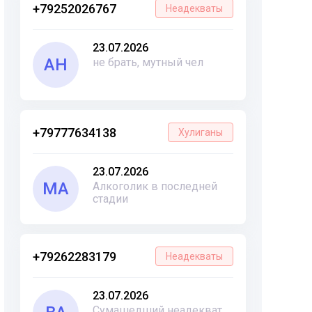
+79252026767
Неадекваты
23.07.2026
АН
не брать, мутный чел
+79777634138
Хулиганы
23.07.2026
МА
Алкоголик в последней
стадии
+79262283179
Неадекваты
23.07.2026
Сумашедший неадекват