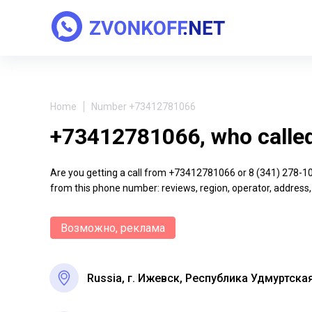
Home
Number +73412781066
+73412781066, who calle
Are you getting a call from +73412781066 or 8 (341) 278-10-6
from this phone number: reviews, region, operator, address,
Возможно, реклама
Russia, г. Ижевск, Республика Удмуртска