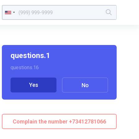
questions.1
questions.16
Yes
No
Complain the number +73412781066