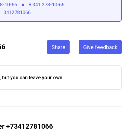
78-10-66
8 341 278-10-66
3412781066
66
Share
Give feedback
, but you can leave your own.
ber +73412781066