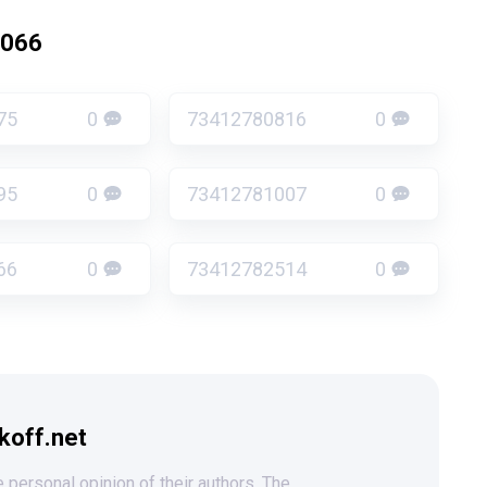
1066
75
0
73412780816
0
95
0
73412781007
0
66
0
73412782514
0
koff.net
 personal opinion of their authors. The