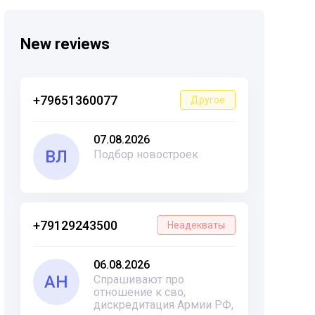
New reviews
+79651360077
Другое
07.08.2026
ВЛ
Подбор новостроек
+79129243500
Неадекваты
06.08.2026
АН
Спрашивают про
отношение к сво,
дискредитация Армии РФ,