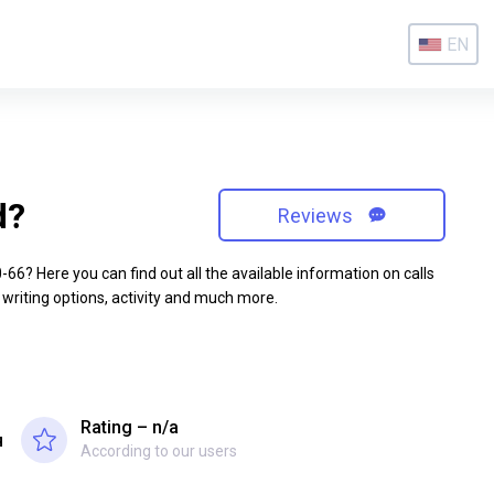
EN
d?
Reviews
6? Here you can find out all the available information on calls
 writing options, activity and much more.
Rating – n/a
я
According to our users