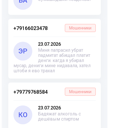
ВА
+79166023478
Мошенники
23.07.2026
ЭР
Миня папрасил убрат
падмитат абищал платит
денги. кагда я убирал
мусар, дениги мине нидавала, хател
штоби я ево трахал
+79779768584
Мошенники
23.07.2026
КО
Бадяжат алкоголь с
дешёвым спиртом