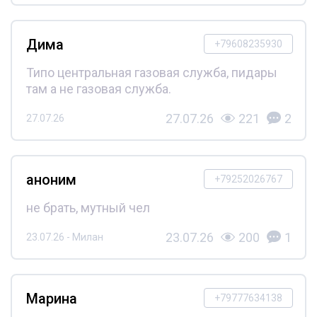
Дима
+79608235930
Типо центральная газовая служба, пидары
там а не газовая служба.
27.07.26
221
2
27.07.26
аноним
+79252026767
не брать, мутный чел
23.07.26
200
1
23.07.26 - Милан
Марина
+79777634138