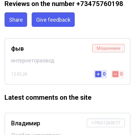
Reviews on the number +73475760198
Share
Give feedback
фыв
Мошенники
интернеторазвод
0
0
12.05.26
Latest comments on the site
Владимир
+79651360077