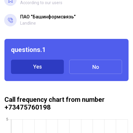
According to our users
ПАО "Башинформсвязь"
Landline
questions.1
Yes
No
Call frequency chart from number
+73475760198