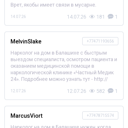
Врет, якобы имеет связи в мусарне.
14.07.26
181
1
14.07.26
MelvinSlake
+77471193656
Нарколог на дом в Балашихе с быстрым
выездом специалиста, осмотром пациента и
оказанием медицинской помощи в
наркологической клинике «Частный Медик
24». Подробнее можно узнать тут - http://
12.07.26
582
1
12.07.26
MarcusViort
+77478715574
Нарколог на дом в Балашихе нужен, когда