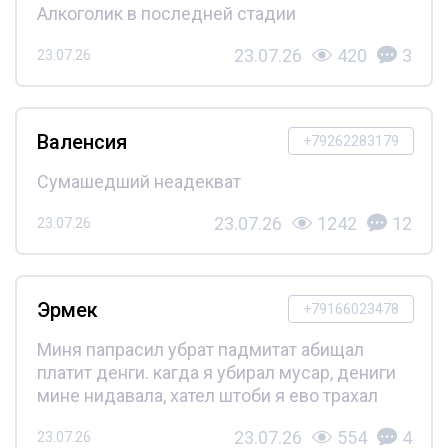
Алкоголик в последней стадии
23.07.26
420
3
23.07.26
Валенсия
+79262283179
Сумашедший неадекват
23.07.26
1242
12
23.07.26
Эрмек
+79166023478
Миня папрасил убрат падмитат абищал
платит денги. кагда я убирал мусар, дениги
мине нидавала, хател штоби я ево трахал
23.07.26
554
4
23.07.26