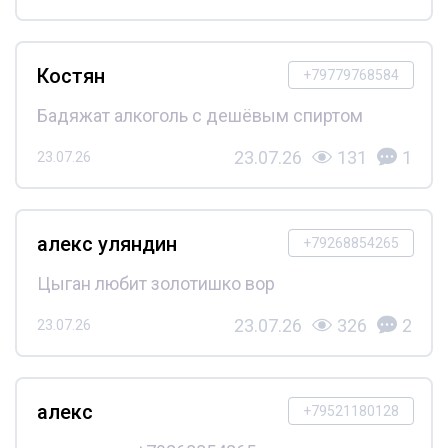
Костян
+79779768584
Бадяжат алкоголь с дешёвым спиртом
23.07.26
131
1
23.07.26
алекс уляндин
+79268854265
Цыган любит золотишко вор
23.07.26
326
2
23.07.26
алекс
+79521180128