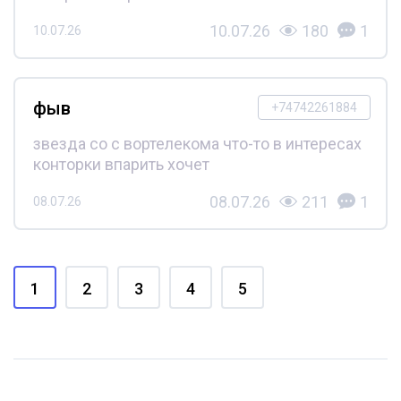
10.07.26
180
1
10.07.26
фыв
+74742261884
звезда со с вортелекома что-то в интересах
конторки впарить хочет
08.07.26
211
1
08.07.26
1
2
3
4
5