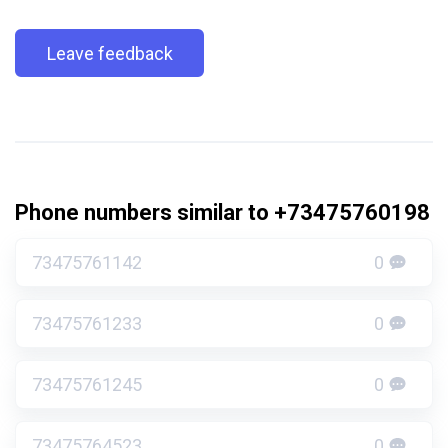
Leave feedback
Phone numbers similar to +73475760198
73475761142
0
73475761233
0
73475761245
0
73475764523
0