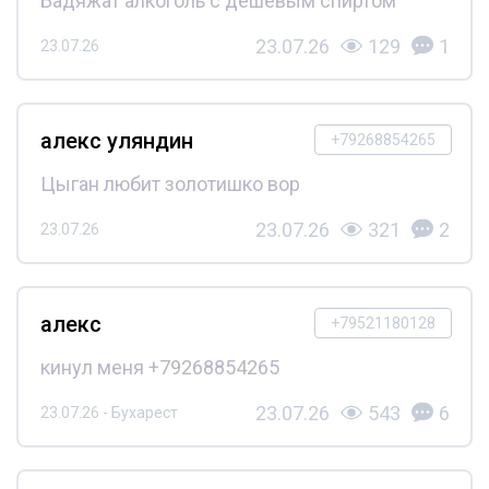
Бадяжат алкоголь с дешёвым спиртом
23.07.26
129
1
23.07.26
алекс уляндин
+79268854265
Цыган любит золотишко вор
23.07.26
321
2
23.07.26
алекс
+79521180128
кинул меня +79268854265
23.07.26
543
6
23.07.26 - Бухарест