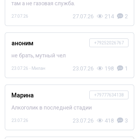
там а не газовая служба.
27.07.26
214
2
27.07.26
аноним
+79252026767
не брать, мутный чел
23.07.26
198
1
23.07.26 - Милан
Марина
+79777634138
Алкоголик в последней стадии
23.07.26
418
3
23.07.26