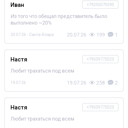
Иван
+79255070590
Из того что обещал представитель было
выполнено ~20%
20.07.26
199
1
20.07.26 - Санта-Клара
Настя
+79509772023
Любит трахаться под всем
19.07.26
258
2
19.07.26
Настя
+79509772023
Любит трахаться под всем