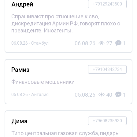
Андрей
+79129243500
Спрашивают про отношение к сво,
дискредитация Армии РФ, говорят плохо о
президенте. Иноагенты.
06.08.26
27
1
06.08.26 - Стамбул
Рамиз
+79104342734
Финансовые мошенники
05.08.26
40
1
05.08.26 - Анталия
Дима
+79608235930
Типо центральная газовая служба, пидары