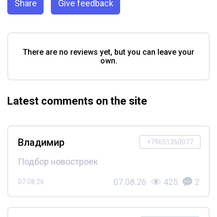
Share
Give feedback
There are no reviews yet, but you can leave your
own.
Latest comments on the site
Владимир
+79651360077
Подбор новостроек
07.08.26
425
2
07.08.26