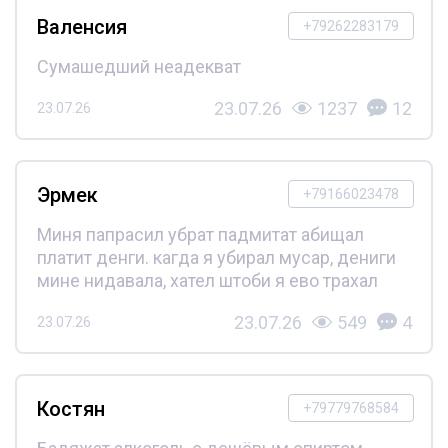
Валенсия
+79262283179
Сумашедший неадекват
23.07.26
1237
12
23.07.26
Эрмек
+79166023478
Миня папрасил убрат падмитат абищал
платит денги. кагда я убирал мусар, дениги
мине нидавала, хател штоби я ево трахал
23.07.26
549
4
23.07.26
Костян
+79779768584