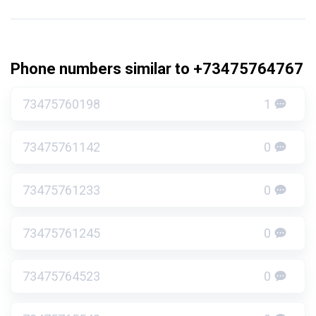
Phone numbers similar to +73475764767
73475760198
1
73475761142
0
73475761233
0
73475761245
0
73475764523
0