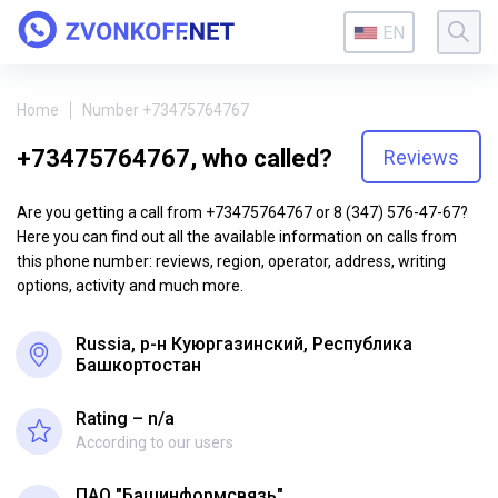
EN
Home
Number +73475764767
+73475764767, who called?
Reviews
Are you getting a call from +73475764767 or 8 (347) 576-47-67?
Here you can find out all the available information on calls from
this phone number: reviews, region, operator, address, writing
options, activity and much more.
Russia, р-н Куюргазинский, Республика
Башкортостан
Rating – n/a
According to our users
ПАО "Башинформсвязь"