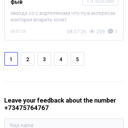
фыв
+74742261884
звезда со с вортелекома что-то в интересах
конторки впарить хочет
08.07.26
209
1
08.07.26
1
2
3
4
5
Leave your feedback about the number
+73475764767