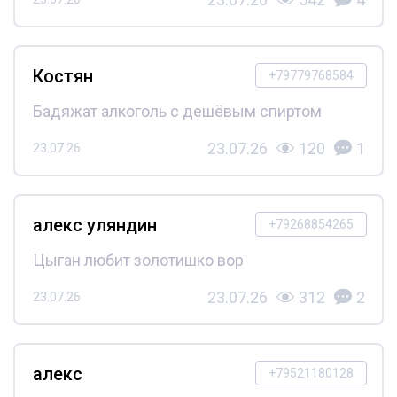
Костян
+79779768584
Бадяжат алкоголь с дешёвым спиртом
23.07.26
120
1
23.07.26
алекс уляндин
+79268854265
Цыган любит золотишко вор
23.07.26
312
2
23.07.26
алекс
+79521180128