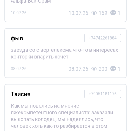
Альфа-Бак-Срам
10.07.26
169
1
10.07.26
фыв
+74742261884
звезда со с вортелекома что-то в интересах
конторки впарить хочет
08.07.26
200
1
08.07.26
Таисия
+79051181176
Как мы повелись на мнение
лжекомпетентного специалиста: заказали
выкопать колодец, мы надеялись, что
человек хоть как-то разбирается в этом