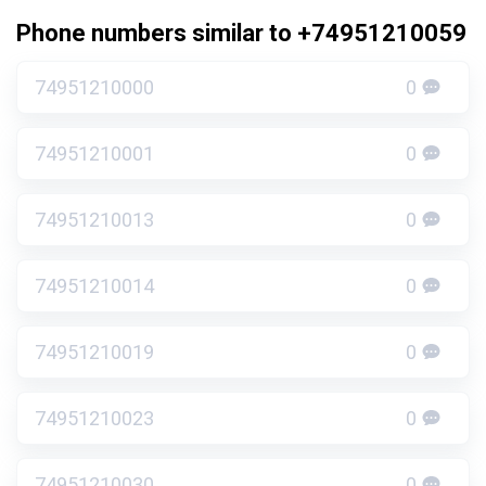
Phone numbers similar to +74951210059
74951210000
0
74951210001
0
74951210013
0
74951210014
0
74951210019
0
74951210023
0
74951210030
0