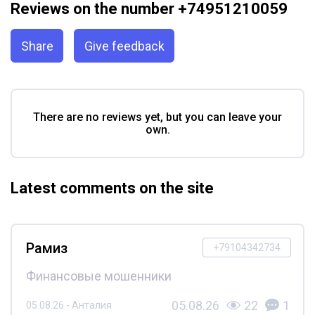
Reviews on the number +74951210059
Share
Give feedback
There are no reviews yet, but you can leave your
own.
Latest comments on the site
Рамиз
+79104342734
Финансовые мошенники
05.08.26
22
1
05.08.26 - Анталия