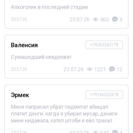
Алкоголик в последней стадии
23.07.26
403
3
23.07.26
Валенсия
+79262283179
Сумашедший неадекват
23.07.26
1221
12
23.07.26
Эрмек
+79166023478
Миня папрасил убрат падмитат абищал
платит денги. кагда я убирал мусар, дениги
мине нидавала, хател штоби я ево трахал
23.07.26
542
4
23.07.26