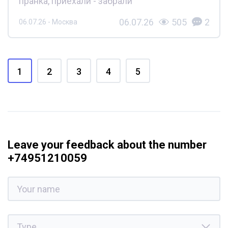
пранка, приехали - забрали
06.07.26
505
2
06.07.26 - Москва
1
2
3
4
5
Leave your feedback about the number
+74951210059