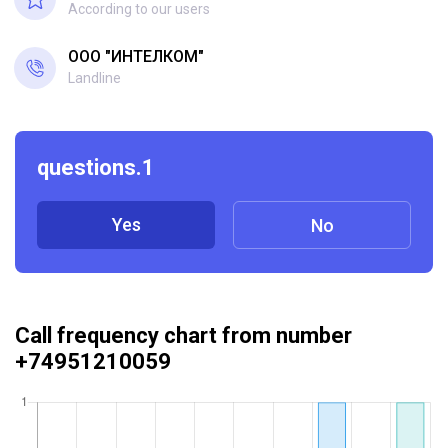
According to our users
ООО "ИНТЕЛКОМ"
Landline
questions.1
Yes
No
Call frequency chart from number
+74951210059