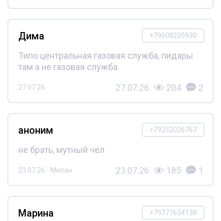
Дима
+79608235930
Типо центральная газовая служба, пидары
там а не газовая служба.
27.07.26
204
2
27.07.26
аноним
+79252026767
не брать, мутный чел
23.07.26
185
1
23.07.26 - Милан
Марина
+79777634138