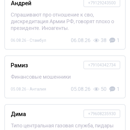
Андрей
+79129243500
Спрашивают про отношение к сво,
дискредитация Армии РФ, говорят плохо о
президенте. Иноагенты.
06.08.26
38
1
06.08.26 - Стамбул
Рамиз
+79104342734
Финансовые мошенники
05.08.26
50
1
05.08.26 - Анталия
Дима
+79608235930
Типо центральная газовая служба, пидары