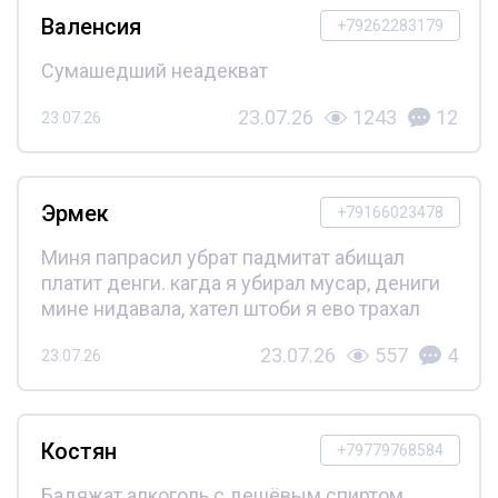
Валенсия
+79262283179
Сумашедший неадекват
23.07.26
1243
12
23.07.26
Эрмек
+79166023478
Миня папрасил убрат падмитат абищал
платит денги. кагда я убирал мусар, дениги
мине нидавала, хател штоби я ево трахал
23.07.26
557
4
23.07.26
Костян
+79779768584
Бадяжат алкоголь с дешёвым спиртом