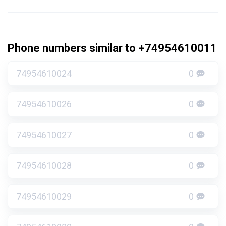
Phone numbers similar to +74954610011
74954610024
0
74954610026
0
74954610027
0
74954610028
0
74954610029
0