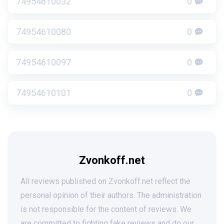
74954610032
0
74954610080
0
74954610097
0
74954610101
0
Zvonkoff.net
All reviews published on Zvonkoff.net reflect the
personal opinion of their authors. The administration
is not responsible for the content of reviews. We
are committed to fighting fake reviews and do our