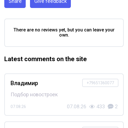
Share
Give feedback
There are no reviews yet, but you can leave your
own.
Latest comments on the site
Владимир
+79651360077
Подбор новостроек
07.08.26
433
2
07.08.26