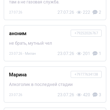
там а не газовая служба.
27.07.26
222
2
27.07.26
аноним
+79252026767
не брать, мутный чел
23.07.26
201
1
23.07.26 - Милан
Марина
+79777634138
Алкоголик в последней стадии
23.07.26
420
3
23.07.26