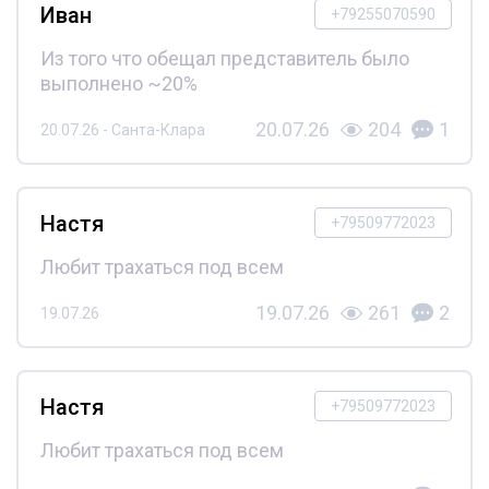
Иван
+79255070590
Из того что обещал представитель было
выполнено ~20%
20.07.26
204
1
20.07.26 - Санта-Клара
Настя
+79509772023
Любит трахаться под всем
19.07.26
261
2
19.07.26
Настя
+79509772023
Любит трахаться под всем