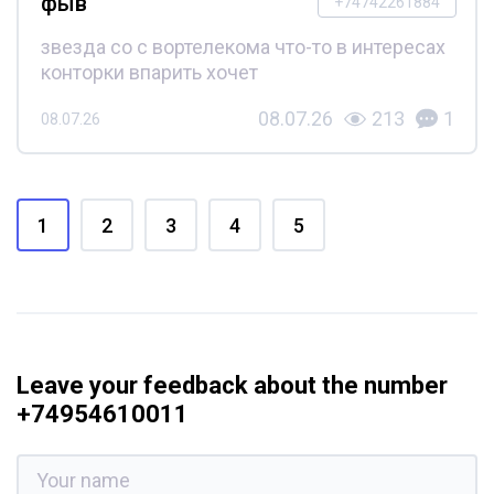
фыв
+74742261884
звезда со с вортелекома что-то в интересах
конторки впарить хочет
08.07.26
213
1
08.07.26
1
2
3
4
5
Leave your feedback about the number
+74954610011