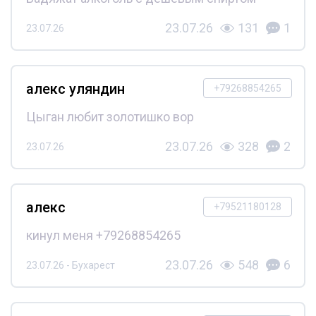
23.07.26
131
1
23.07.26
алекс уляндин
+79268854265
Цыган любит золотишко вор
23.07.26
328
2
23.07.26
алекс
+79521180128
кинул меня +79268854265
23.07.26
548
6
23.07.26 - Бухарест