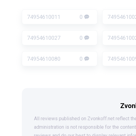
74954610011
0
749546100
74954610027
0
749546100
74954610080
0
749546100
Zvon
All reviews published on Zvonkoff.net reflect the
administration is not responsible for the conten
reviews and do our best to display relevant info