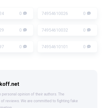
24
0
74954610026
0
29
0
74954610032
0
97
0
74954610101
0
koff.net
 personal opinion of their authors. The
t of reviews. We are committed to fighting fake
rmation.