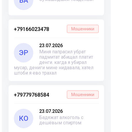
ВА
+79166023478
Мошенники
23.07.2026
ЭР
Миня папрасил убрат
падмитат абищал платит
денги. кагда я убирал
мусар, дениги мине нидавала, хател
штоби я ево трахал
+79779768584
Мошенники
23.07.2026
КО
Бадяжат алкоголь с
дешёвым спиртом