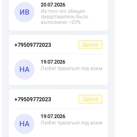
20.07.2026
ИВ
Из того что обещал
представитель было
выполнено ~20%
+79509772023
Другое
19.07.2026
НА
Любит трахаться под всем
+79509772023
Другое
19.07.2026
НА
Любит трахаться под всем