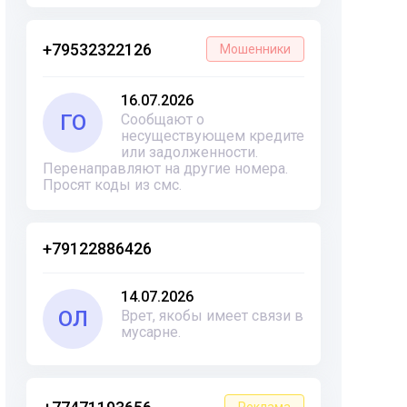
+79532322126
Мошенники
16.07.2026
ГО
Сообщают о
несуществующем кредите
или задолженности.
Перенаправляют на другие номера.
Просят коды из смс.
+79122886426
14.07.2026
ОЛ
Врет, якобы имеет связи в
мусарне.