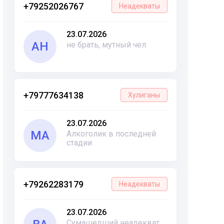
+79252026767
Неадекваты
23.07.2026
АН
не брать, мутный чел
+79777634138
Хулиганы
23.07.2026
МА
Алкоголик в последней
стадии
+79262283179
Неадекваты
23.07.2026
Сумашедший неадекват