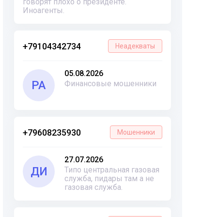
говорят плохо о президенте.
Иноагенты.
+79104342734
Неадекваты
05.08.2026
РА
Финансовые мошенники
+79608235930
Мошенники
27.07.2026
ДИ
Типо центральная газовая
служба, пидары там а не
газовая служба.