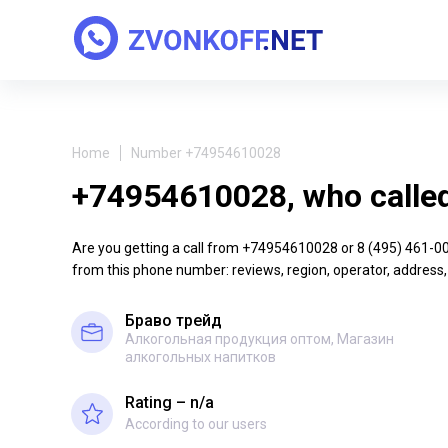
Home
Number +74954610028
+74954610028, who calle
Are you getting a call from +74954610028 or 8 (495) 461-00-2
from this phone number: reviews, region, operator, address,
Браво трейд
Алкогольная продукция оптом, Магазин
алкогольных напитков
Rating – n/a
According to our users