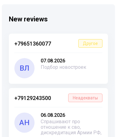
New reviews
+79651360077
Другое
07.08.2026
ВЛ
Подбор новостроек
+79129243500
Неадекваты
06.08.2026
АН
Спрашивают про
отношение к сво,
дискредитация Армии РФ,