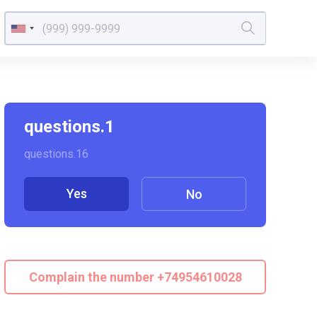
questions.1
questions.16
Yes
No
Complain the number +74954610028