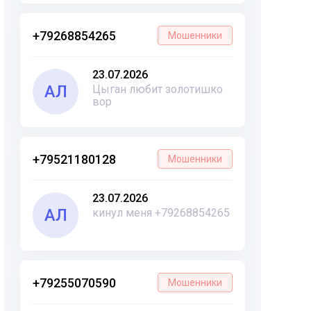
+79268854265
Мошенники
23.07.2026
АЛ
Цыган любит золотишко
вор
+79521180128
Мошенники
23.07.2026
АЛ
кинул меня +79268854265
+79255070590
Мошенники