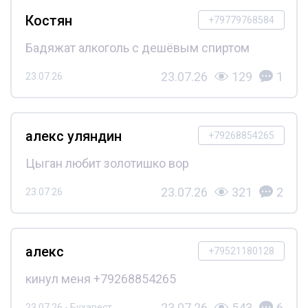
Костян
+79779768584
Бадяжат алкоголь с дешёвым спиртом
23.07.26
129
1
23.07.26
алекс уляндин
+79268854265
Цыган любит золотишко вор
23.07.26
321
2
23.07.26
алекс
+79521180128
кинул меня +79268854265
23.07.26
543
6
23.07.26 - Бухарест