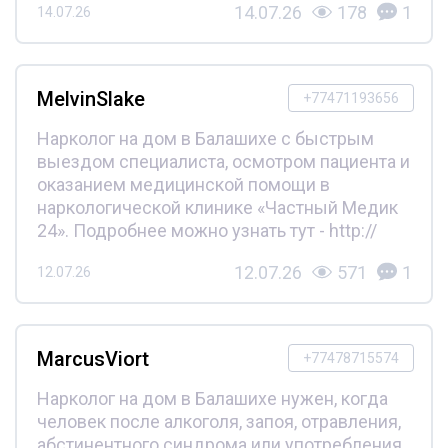
14.07.26
178
1
14.07.26
MelvinSlake
+77471193656
Нарколог на дом в Балашихе с быстрым
выездом специалиста, осмотром пациента и
оказанием медицинской помощи в
наркологической клинике «Частный Медик
24». Подробнее можно узнать тут - http://
12.07.26
571
1
12.07.26
MarcusViort
+77478715574
Нарколог на дом в Балашихе нужен, когда
человек после алкоголя, запоя, отравления,
абстинентного синдрома или употребления