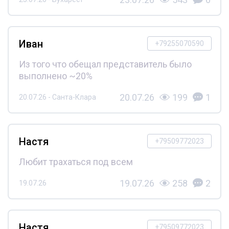
Иван
+79255070590
Из того что обещал представитель было
выполнено ~20%
20.07.26
199
1
20.07.26 - Санта-Клара
Настя
+79509772023
Любит трахаться под всем
19.07.26
258
2
19.07.26
Настя
+79509772023