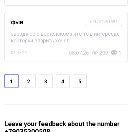
фыв
+74742261884
звезда со с вортелекома что-то в интересах
конторки впарить хочет
08.07.26
209
1
08.07.26
1
2
3
4
5
Leave your feedback about the number
+79035300508