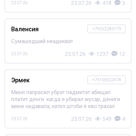
23.07.26
418
3
23.07.26
Валенсия
+79262283179
Сумашедший неадекват
23.07.26
1237
12
23.07.26
Эрмек
+79166023478
Миня папрасил убрат падмитат абищал
платит денги. кагда я убирал мусар, дениги
мине нидавала, хател штоби я ево трахал
23.07.26
549
4
23.07.26