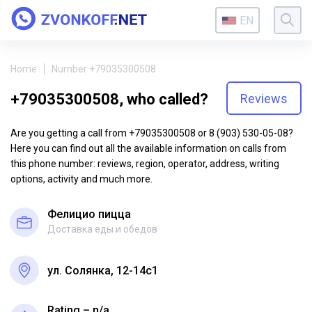
EN
Home
Number +79035300508
+79035300508, who called?
Reviews
Are you getting a call from +79035300508 or 8 (903) 530-05-08?
Here you can find out all the available information on calls from
this phone number: reviews, region, operator, address, writing
options, activity and much more.
Фелицио пицца
Доставка еды и обедов
ул. Солянка, 12-14с1
Rating – n/a