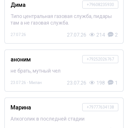
Дима
+79608235930
Типо центральная газовая служба, пидары
там а не газовая служба.
27.07.26
214
2
27.07.26
аноним
+79252026767
не брать, мутный чел
23.07.26
198
1
23.07.26 - Милан
Марина
+79777634138
Алкоголик в последней стадии