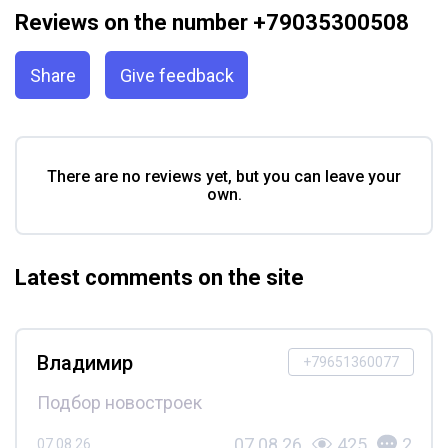
Reviews on the number +79035300508
Share
Give feedback
There are no reviews yet, but you can leave your
own.
Latest comments on the site
Владимир
+79651360077
Подбор новостроек
07.08.26
425
2
07.08.26