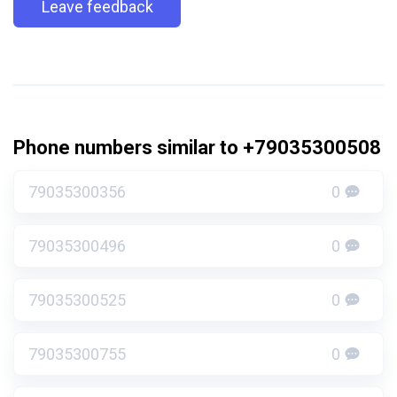
Leave feedback
Phone numbers similar to +79035300508
79035300356
0
79035300496
0
79035300525
0
79035300755
0