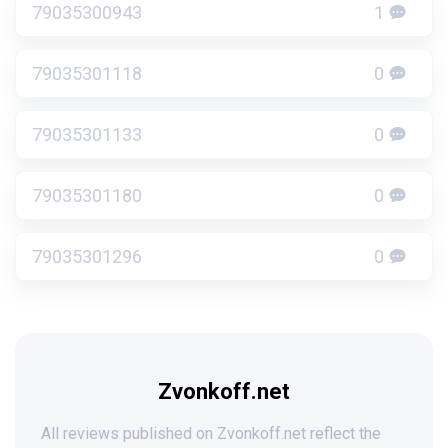
79035300943
1
79035301118
0
79035301133
0
79035301180
0
79035301296
0
Zvonkoff.net
All reviews published on Zvonkoff.net reflect the