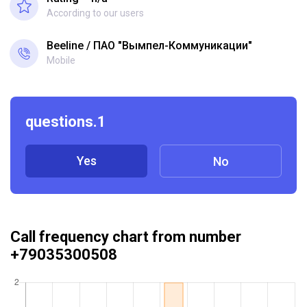
According to our users
Beeline
ПАО "Вымпел-Коммуникации"
Mobile
questions.1
Yes
No
Call frequency chart from number
+79035300508