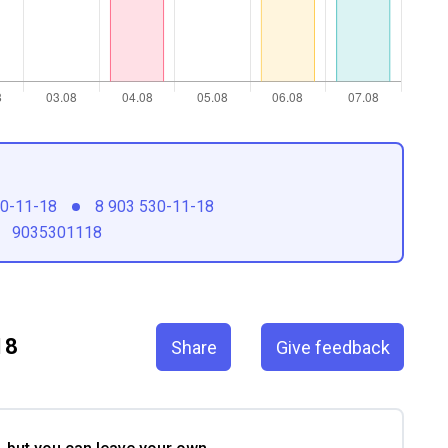
30-11-18
8 903 530-11-18
9035301118
18
Share
Give feedback