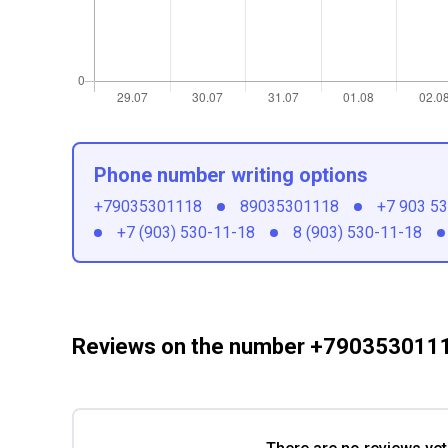
Phone number writing options
+79035301118
89035301118
+7 903 5
+7 (903) 530-11-18
8 (903) 530-11-18
Reviews on the number +790353011