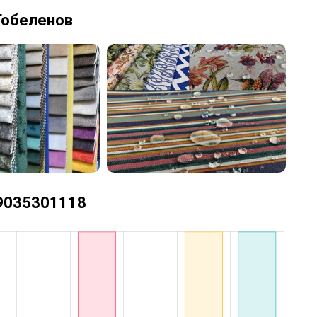
Гобеленов
+79035301118