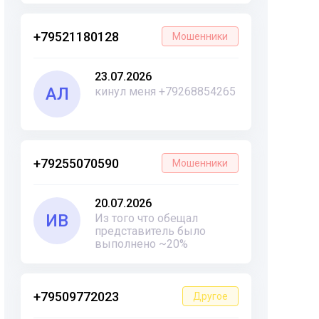
+79521180128
Мошенники
23.07.2026
АЛ
кинул меня +79268854265
+79255070590
Мошенники
20.07.2026
ИВ
Из того что обещал
представитель было
выполнено ~20%
+79509772023
Другое