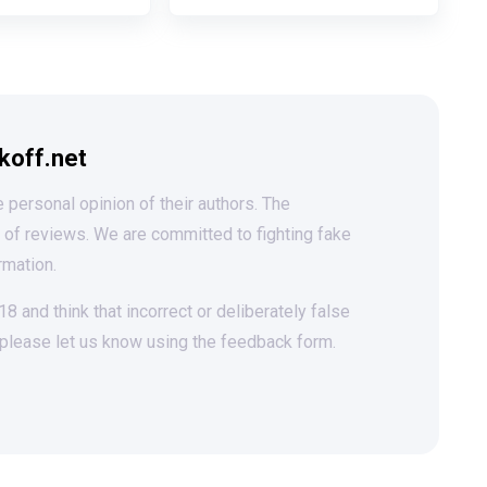
koff.net
 personal opinion of their authors. The
t of reviews. We are committed to fighting fake
rmation.
 and think that incorrect or deliberately false
 please let us know using the feedback form.