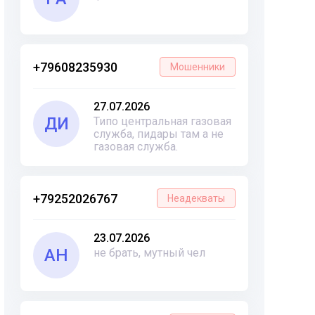
+79608235930
Мошенники
27.07.2026
ДИ
Типо центральная газовая
служба, пидары там а не
газовая служба.
+79252026767
Неадекваты
23.07.2026
АН
не брать, мутный чел