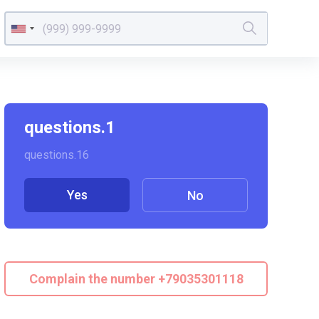
questions.1
questions.16
Yes
No
Complain the number +79035301118