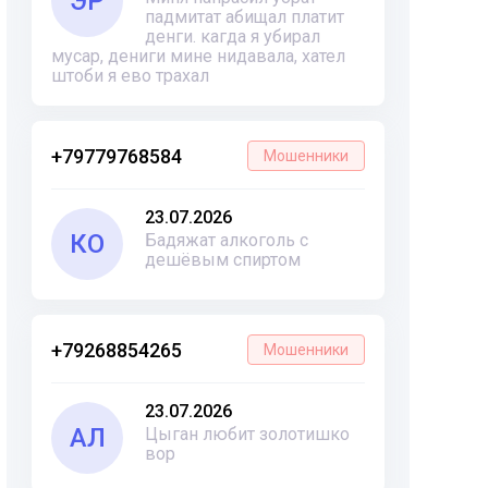
ЭР
падмитат абищал платит
денги. кагда я убирал
мусар, дениги мине нидавала, хател
штоби я ево трахал
+79779768584
Мошенники
23.07.2026
КО
Бадяжат алкоголь с
дешёвым спиртом
+79268854265
Мошенники
23.07.2026
АЛ
Цыган любит золотишко
вор