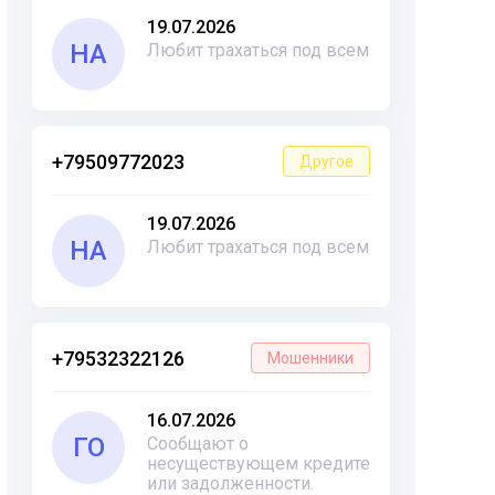
19.07.2026
НА
Любит трахаться под всем
+79509772023
Другое
19.07.2026
НА
Любит трахаться под всем
+79532322126
Мошенники
16.07.2026
ГО
Сообщают о
несуществующем кредите
или задолженности.