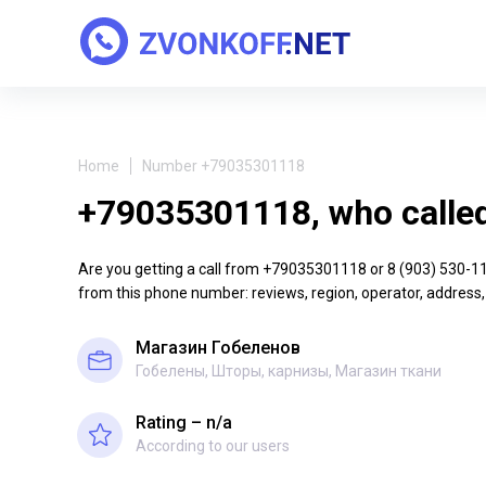
Home
Number +79035301118
+79035301118, who calle
Are you getting a call from +79035301118 or 8 (903) 530-11-1
from this phone number: reviews, region, operator, address,
Магазин Гобеленов
Гобелены, Шторы, карнизы, Магазин ткани
Rating – n/a
According to our users