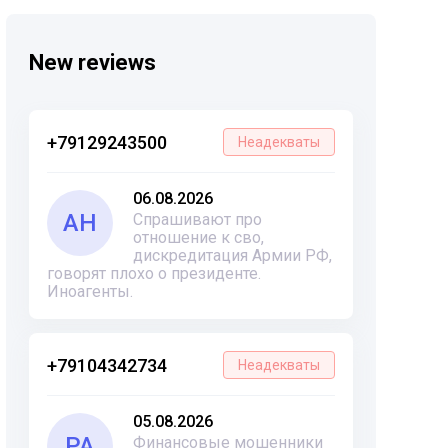
New reviews
+79129243500
Неадекваты
06.08.2026
АН
Спрашивают про
отношение к сво,
дискредитация Армии РФ,
говорят плохо о президенте.
Иноагенты.
+79104342734
Неадекваты
05.08.2026
РА
Финансовые мошенники