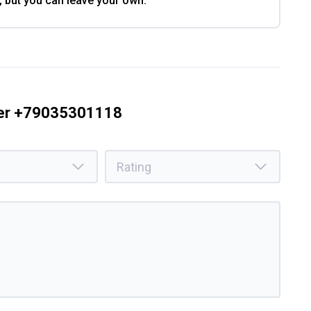
, but you can leave your own.
ber +79035301118