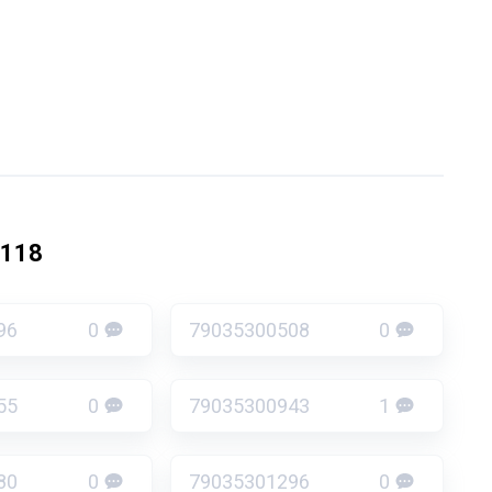
1118
96
0
79035300508
0
55
0
79035300943
1
80
0
79035301296
0