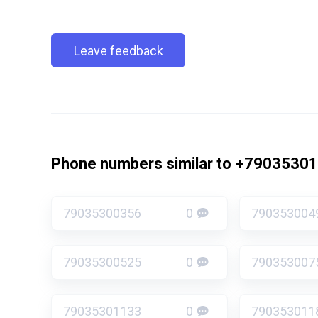
Leave feedback
Phone numbers similar to +7903530
79035300356
0
790353004
79035300525
0
790353007
79035301133
0
790353011