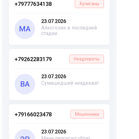
+79777634138
Хулиганы
23.07.2026
МА
Алкоголик в последней
стадии
+79262283179
Неадекваты
23.07.2026
ВА
Сумашедший неадекват
+79166023478
Мошенники
23.07.2026
Миня папрасил убрат