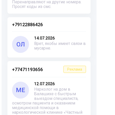
Перенаправляют на другие номера.
Просят коды из смс.
+79122886426
14.07.2026
ОЛ
Врет, якобы имеет связи в
мусарне.
+77471193656
Реклама
12.07.2026
ME
Нарколог на дом в
Балашихе с быстрым
выездом специалиста,
осмотром пациента и оказанием
медицинской помощи в
наркологической клинике «Частный