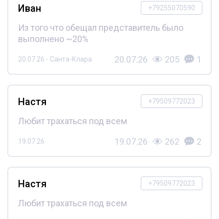
Иван
+79255070590
Из того что обещал представитель было
выполнено ~20%
20.07.26
205
1
20.07.26 - Санта-Клара
Настя
+79509772023
Любит трахаться под всем
19.07.26
262
2
19.07.26
Настя
+79509772023
Любит трахаться под всем