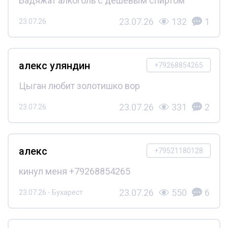
Бадяжат алкоголь с дешёвым спиртом
23.07.26
132
1
23.07.26
алекс уляндин
+79268854265
Цыган любит золотишко вор
23.07.26
331
2
23.07.26
алекс
+79521180128
кинул меня +79268854265
23.07.26
550
6
23.07.26 - Бухарест