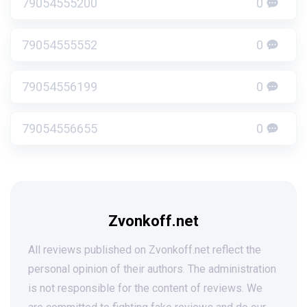
79054555200
0
79054555552
0
79054556199
0
79054556655
0
Zvonkoff.net
All reviews published on Zvonkoff.net reflect the
personal opinion of their authors. The administration
is not responsible for the content of reviews. We