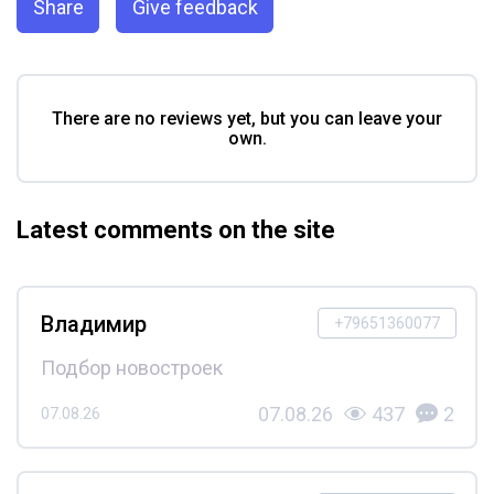
Share
Give feedback
There are no reviews yet, but you can leave your
own.
Latest comments on the site
Владимир
+79651360077
Подбор новостроек
07.08.26
437
2
07.08.26