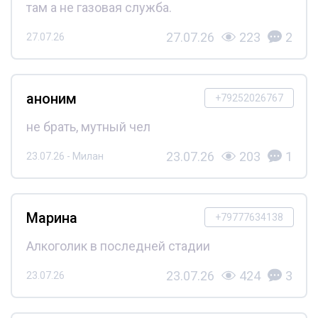
там а не газовая служба.
27.07.26
223
2
27.07.26
аноним
+79252026767
не брать, мутный чел
23.07.26
203
1
23.07.26 - Милан
Марина
+79777634138
Алкоголик в последней стадии
23.07.26
424
3
23.07.26