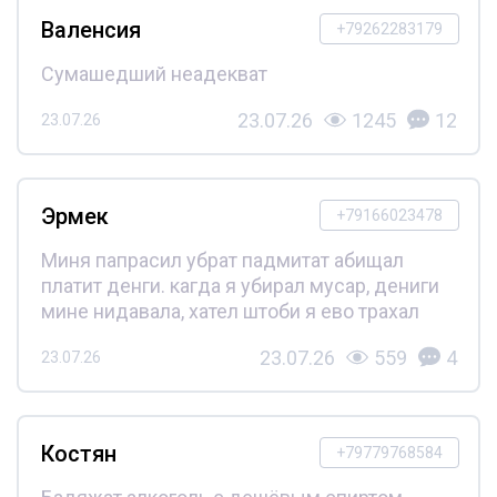
Валенсия
+79262283179
Сумашедший неадекват
23.07.26
1245
12
23.07.26
Эрмек
+79166023478
Миня папрасил убрат падмитат абищал
платит денги. кагда я убирал мусар, дениги
мине нидавала, хател штоби я ево трахал
23.07.26
559
4
23.07.26
Костян
+79779768584