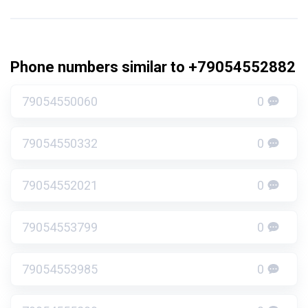
Phone numbers similar to +79054552882
79054550060
0
79054550332
0
79054552021
0
79054553799
0
79054553985
0