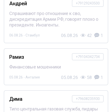
Андрей
+79129243500
Спрашивают про отношение к сво,
дискредитация Армии РФ, говорят плохо о
президенте. Иноагенты.
06.08.26
42
1
06.08.26 - Стамбул
Рамиз
+79104342734
Финансовые мошенники
05.08.26
58
1
05.08.26 - Анталия
Дима
+79608235930
Типо центральная газовая служба, пидары