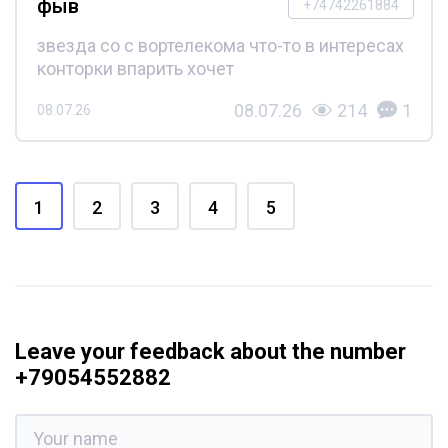
фыв
+74742261884
звезда со с вортелекома что-то в интересах
конторки впарить хочет
08.07.26
214
1
08.07.26
1
2
3
4
5
Leave your feedback about the number
+79054552882