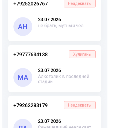
+79252026767
Неадекваты
23.07.2026
АН
не брать, мутный чел
+79777634138
Хулиганы
23.07.2026
МА
Алкоголик в последней
стадии
+79262283179
Неадекваты
23.07.2026
Сумашедший неадекват