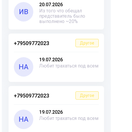
20.07.2026
ИВ
Из того что обещал
представитель было
выполнено ~20%
+79509772023
Другое
19.07.2026
НА
Любит трахаться под всем
+79509772023
Другое
19.07.2026
НА
Любит трахаться под всем