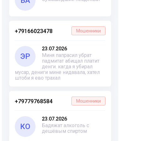
ВА
+79166023478
Мошенники
23.07.2026
ЭР
Миня папрасил убрат
падмитат абищал платит
денги. кагда я убирал
мусар, дениги мине нидавала, хател
штоби я ево трахал
+79779768584
Мошенники
23.07.2026
КО
Бадяжат алкоголь с
дешёвым спиртом