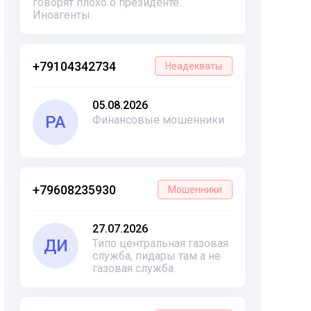
говорят плохо о президенте.
Иноагенты.
+79104342734
Неадекваты
05.08.2026
РА
Финансовые мошенники
+79608235930
Мошенники
27.07.2026
ДИ
Типо центральная газовая
служба, пидары там а не
газовая служба.