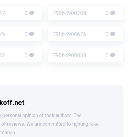
87
0
79064900708
0
29
0
79064906676
0
82
0
79064908838
0
koff.net
 personal opinion of their authors. The
t of reviews. We are committed to fighting fake
rmation.