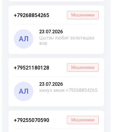
+79268854265
Мошенники
23.07.2026
АЛ
Цыган любит золотишко
вор
+79521180128
Мошенники
23.07.2026
АЛ
кинул меня +79268854265
+79255070590
Мошенники