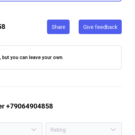
58
Share
Give feedback
, but you can leave your own.
ber +79064904858