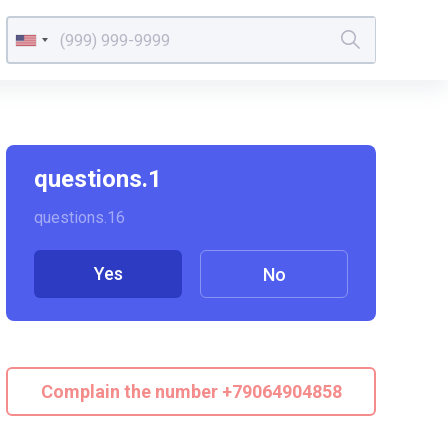
questions.1
questions.16
Yes
No
Complain the number +79064904858