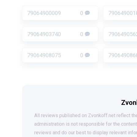
79064900009
0
790649001
79064903740
0
790649056
79064908075
0
790649086
Zvon
All reviews published on Zvonkoff.net reflect the
administration is not responsible for the conten
reviews and do our best to display relevant info