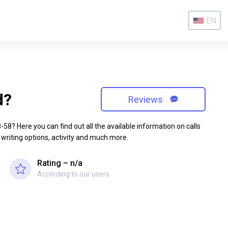
EN
d?
Reviews
8? Here you can find out all the available information on calls
 writing options, activity and much more.
Rating – n/a
According to our users