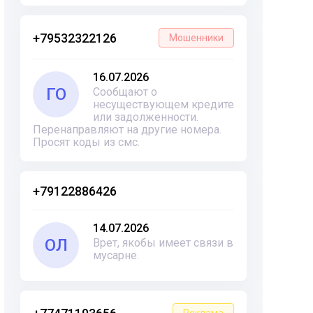
+79532322126
Мошенники
16.07.2026
ГО
Сообщают о
несуществующем кредите
или задолженности.
Перенаправляют на другие номера.
Просят коды из смс.
+79122886426
14.07.2026
ОЛ
Врет, якобы имеет связи в
мусарне.