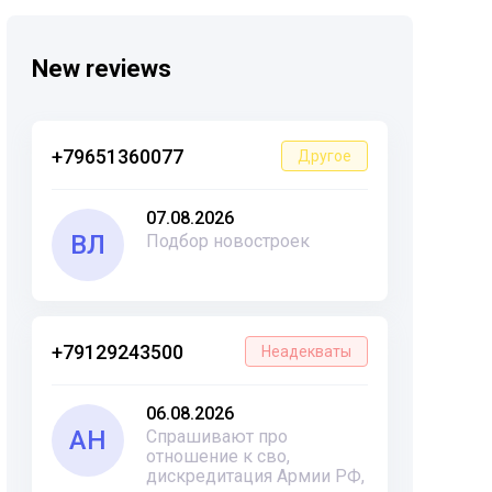
New reviews
+79651360077
Другое
07.08.2026
ВЛ
Подбор новостроек
+79129243500
Неадекваты
06.08.2026
АН
Спрашивают про
отношение к сво,
дискредитация Армии РФ,