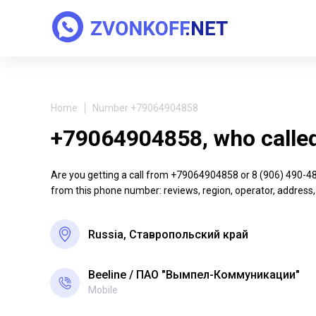
Home
Number +79064904858
+79064904858, who calle
Are you getting a call from +79064904858 or 8 (906) 490-48-5
from this phone number: reviews, region, operator, address,
Russia, Ставропольский край
Beeline
ПАО "Вымпел-Коммуникации"
Mobile