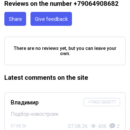
Reviews on the number +79064908682
Share
Give feedback
There are no reviews yet, but you can leave your
own.
Latest comments on the site
Владимир
+79651360077
Подбор новостроек
07.08.26
436
2
07.08.26