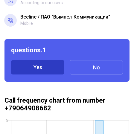
According to our users
Beeline
ПАО "Вымпел-Коммуникации"
Mobile
questions.1
Yes
No
Call frequency chart from number
+79064908682