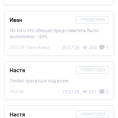
Иван
+79255070590
Из того что обещал представитель было
выполнено ~20%
20.07.26
204
1
20.07.26 - Санта-Клара
Настя
+79509772023
Любит трахаться под всем
19.07.26
261
2
19.07.26
Настя
+79509772023