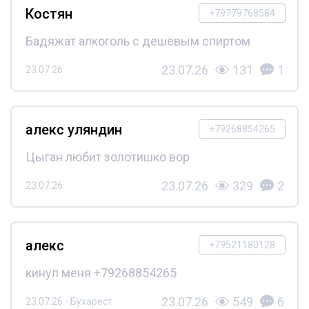
Костян
+79779768584
Бадяжат алкоголь с дешёвым спиртом
23.07.26
131
1
23.07.26
алекс уляндин
+79268854265
Цыган любит золотишко вор
23.07.26
329
2
23.07.26
алекс
+79521180128
кинул меня +79268854265
23.07.26
549
6
23.07.26 - Бухарест