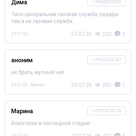
Дима
+79608235930
Типо центральная газовая служба, пидары
там а не газовая служба.
27.07.26
222
2
27.07.26
аноним
+79252026767
не брать, мутный чел
23.07.26
202
1
23.07.26 - Милан
Марина
+79777634138
Алкоголик в последней стадии
23.07.26
422
3
23.07.26