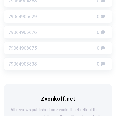
79064904858
0
79064905629
0
79064906676
0
79064908075
0
79064908838
0
Zvonkoff.net
All reviews published on Zvonkoff.net reflect the