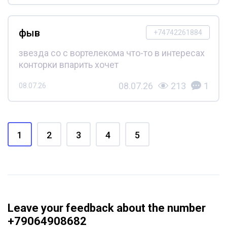
фыв
+74742261884
звезда со с вортелекома что-то в интересах
конторки впарить хочет
08.07.26
213
1
08.07.26
1
2
3
4
5
Leave your feedback about the number
+79064908682