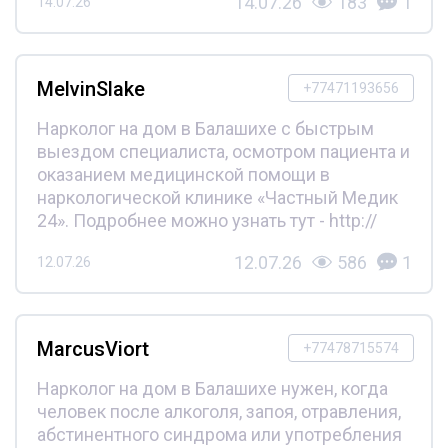
14.07.26
183
1
14.07.26
MelvinSlake
+77471193656
Нарколог на дом в Балашихе с быстрым
выездом специалиста, осмотром пациента и
оказанием медицинской помощи в
наркологической клинике «Частный Медик
24». Подробнее можно узнать тут - http://
12.07.26
586
1
12.07.26
MarcusViort
+77478715574
Нарколог на дом в Балашихе нужен, когда
человек после алкоголя, запоя, отравления,
абстинентного синдрома или употребления