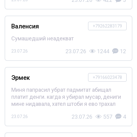
Валенсия
+79262283179
Сумашедший неадекват
23.07.26
1244
12
23.07.26
Эрмек
+79166023478
Миня папрасил убрат падмитат абищал
платит денги. кагда я убирал мусар, дениги
мине нидавала, хател штоби я ево трахал
23.07.26
557
4
23.07.26