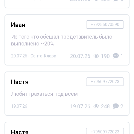
Иван
+79255070590
Из того что обещал представитель было
выполнено ~20%
20.07.26
190
1
20.07.26 - Санта-Клара
Настя
+79509772023
Любит трахаться под всем
19.07.26
248
2
19.07.26
Настя
+79509772023