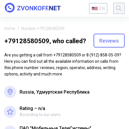
EN
Home
Number +79128580509
+79128580509, who called?
Reviews
Are you getting a call from +79128580509 or 8 (912) 858-05-09?
Here you can find out all the available information on calls from
this phone number: reviews, region, operator, address, writing
options, activity and much more.
Russia, Удмуртская Республика
Rating – n/a
According to our users
ПАО "Мобильные ТелеСистемы"