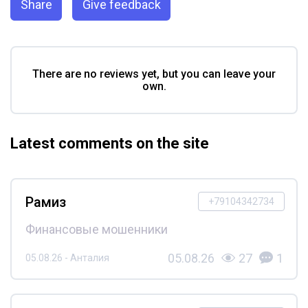
Share
Give feedback
There are no reviews yet, but you can leave your
own.
Latest comments on the site
Рамиз
+79104342734
Финансовые мошенники
05.08.26
27
1
05.08.26 - Анталия