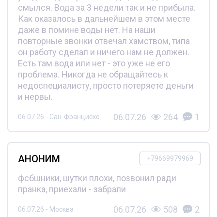
смылся. Вода за 3 недели так и не прибыла.
Как оказалось в дальнейшем в этом месте
даже в помине воды нет. На наши
повторные звонки отвечал хамством, типа
он работу сделал и ничего нам не должен.
Есть там вода или нет - это уже не его
проблема. Никогда не обращайтесь к
недоспециалисту, просто потеряете деньги
и нервы.
06.07.26
264
1
06.07.26 - Сан-Франциско
АНОНИМ
+79669979969
фсбшники, шутки плохи, позвонил ради
пранка, приехали - забрали
06.07.26
508
2
06.07.26 - Москва