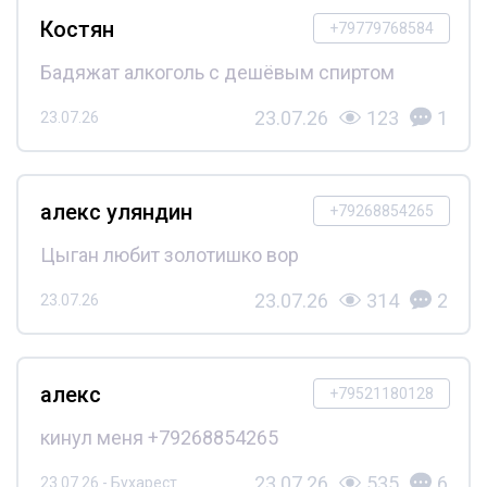
Костян
+79779768584
Бадяжат алкоголь с дешёвым спиртом
23.07.26
123
1
23.07.26
алекс уляндин
+79268854265
Цыган любит золотишко вор
23.07.26
314
2
23.07.26
алекс
+79521180128
кинул меня +79268854265
23.07.26
535
6
23.07.26 - Бухарест