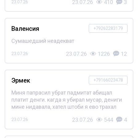
23.07.26
410
3
23.07.26
Валенсия
+79262283179
Сумашедший неадекват
23.07.26
1226
12
23.07.26
Эрмек
+79166023478
Миня папрасил убрат падмитат абищал
платит денги. кагда я убирал мусар, дениги
мине нидавала, хател штоби я ево трахал
23.07.26
544
4
23.07.26