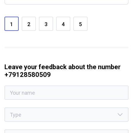
1
2
3
4
5
Leave your feedback about the number
+79128580509