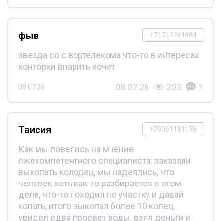
фыв
+74742261884
звезда со с вортелекома что-то в интересах
конторки впарить хочет
08.07.26
203
1
08.07.26
Таисия
+79051181176
Как мы повелись на мнение
лжекомпетентного специалиста: заказали
выкопать колодец, мы надеялись, что
человек хоть как-то разбирается в этом
деле, что-то походил по участку и давай
копать, итого выкопал более 10 колец,
увидел едва просвет воды, взял деньги и