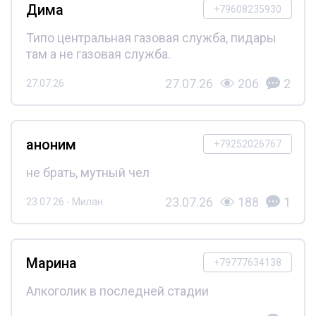
Дима
+79608235930
Типо центральная газовая служба, пидары
там а не газовая служба.
27.07.26
206
2
27.07.26
аноним
+79252026767
не брать, мутный чел
23.07.26
188
1
23.07.26 - Милан
Марина
+79777634138
Алкоголик в последней стадии