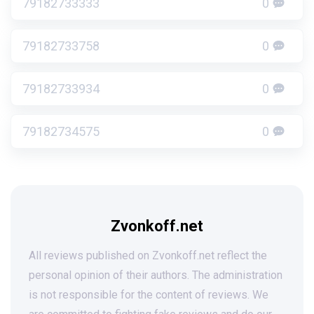
79182733333
0
79182733758
0
79182733934
0
79182734575
0
Zvonkoff.net
All reviews published on Zvonkoff.net reflect the
personal opinion of their authors. The administration
is not responsible for the content of reviews. We