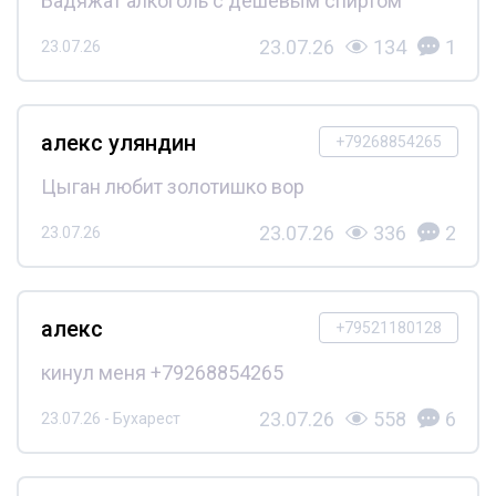
Бадяжат алкоголь с дешёвым спиртом
23.07.26
134
1
23.07.26
алекс уляндин
+79268854265
Цыган любит золотишко вор
23.07.26
336
2
23.07.26
алекс
+79521180128
кинул меня +79268854265
23.07.26
558
6
23.07.26 - Бухарест