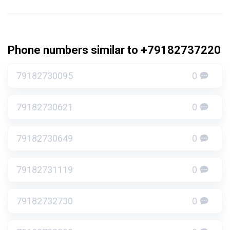
Phone numbers similar to +79182737220
79182730095
0
79182730621
0
79182730649
0
79182731119
0
79182732730
0