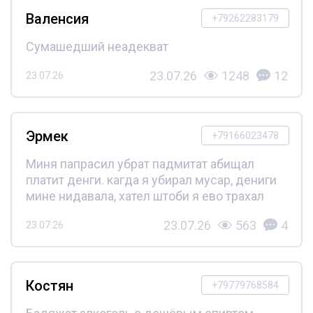
Валенсия
+79262283179
Сумашедший неадекват
23.07.26
1248
12
23.07.26
Эрмек
+79166023478
Миня папрасил убрат падмитат абищал
платит денги. кагда я убирал мусар, дениги
мине нидавала, хател штоби я ево трахал
23.07.26
563
4
23.07.26
Костян
+79779768584