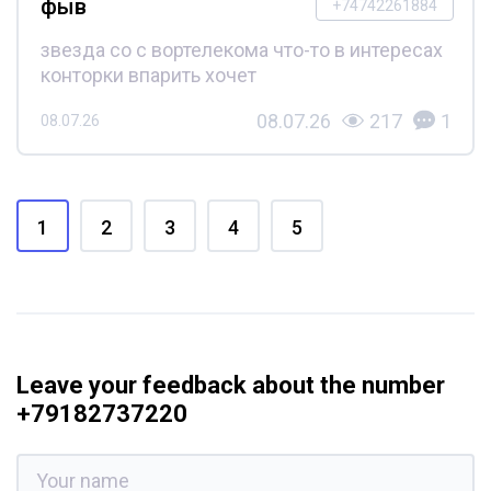
фыв
+74742261884
звезда со с вортелекома что-то в интересах
конторки впарить хочет
08.07.26
217
1
08.07.26
1
2
3
4
5
Leave your feedback about the number
+79182737220