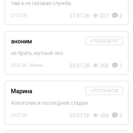
там а не газовая служба.
27.07.26
227
2
27.07.26
аноним
+79252026767
не брать, мутный чел
23.07.26
206
1
23.07.26 - Милан
Марина
+79777634138
Алкоголик в последней стадии
23.07.26
426
3
23.07.26