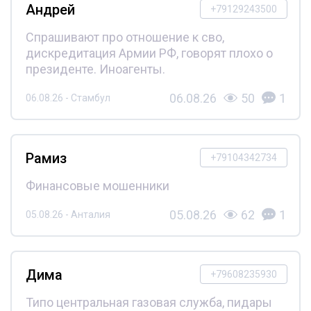
Андрей
+79129243500
Спрашивают про отношение к сво,
дискредитация Армии РФ, говорят плохо о
президенте. Иноагенты.
06.08.26
50
1
06.08.26 - Стамбул
Рамиз
+79104342734
Финансовые мошенники
05.08.26
62
1
05.08.26 - Анталия
Дима
+79608235930
Типо центральная газовая служба, пидары