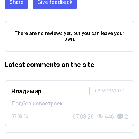
Share
Give feedback
There are no reviews yet, but you can leave your
own.
Latest comments on the site
Владимир
+79651360077
Подбор новостроек
07.08.26
446
2
07.08.26