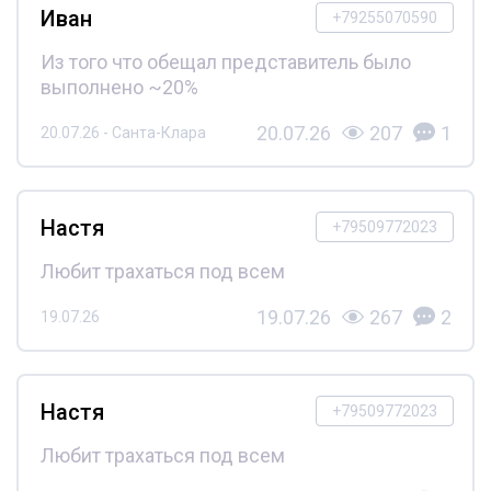
Иван
+79255070590
Из того что обещал представитель было
выполнено ~20%
20.07.26
207
1
20.07.26 - Санта-Клара
Настя
+79509772023
Любит трахаться под всем
19.07.26
267
2
19.07.26
Настя
+79509772023
Любит трахаться под всем