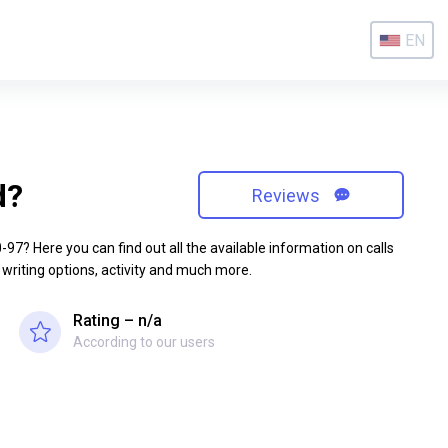
EN
d?
Reviews
7? Here you can find out all the available information on calls
 writing options, activity and much more.
Rating – n/a
According to our users