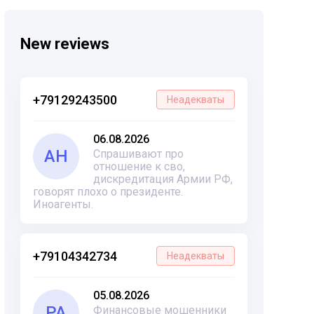
New reviews
+79129243500
Неадекваты
06.08.2026
АН
Спрашивают про
отношение к сво,
дискредитация Армии РФ,
говорят плохо о президенте.
Иноагенты.
+79104342734
Неадекваты
05.08.2026
РА
Финансовые мошенники