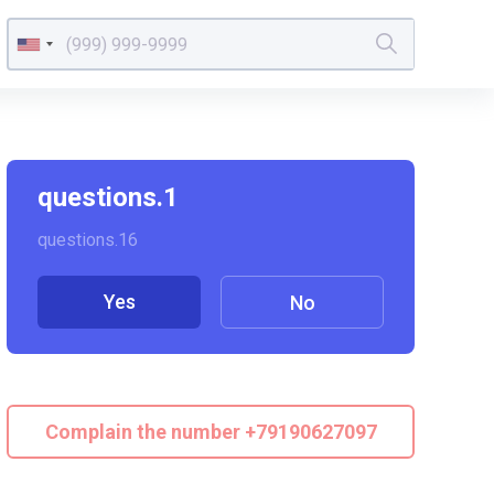
questions.1
questions.16
Yes
No
Complain the number +79190627097