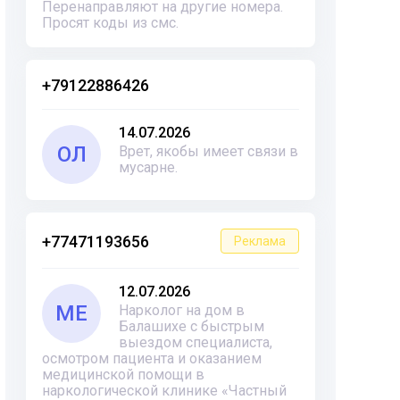
Перенаправляют на другие номера.
Просят коды из смс.
+79122886426
14.07.2026
ОЛ
Врет, якобы имеет связи в
мусарне.
+77471193656
Реклама
12.07.2026
ME
Нарколог на дом в
Балашихе с быстрым
выездом специалиста,
осмотром пациента и оказанием
медицинской помощи в
наркологической клинике «Частный