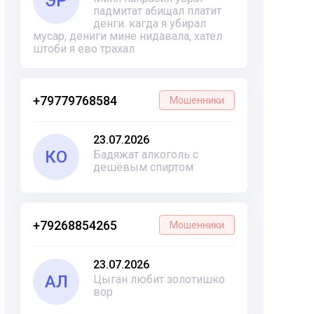
ЭР
падмитат абищал платит
денги. кагда я убирал
мусар, дениги мине нидавала, хател
штоби я ево трахал
+79779768584
Мошенники
23.07.2026
КО
Бадяжат алкоголь с
дешёвым спиртом
+79268854265
Мошенники
23.07.2026
АЛ
Цыган любит золотишко
вор