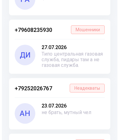
+79608235930
Мошенники
27.07.2026
ДИ
Типо центральная газовая
служба, пидары там а не
газовая служба.
+79252026767
Неадекваты
23.07.2026
АН
не брать, мутный чел