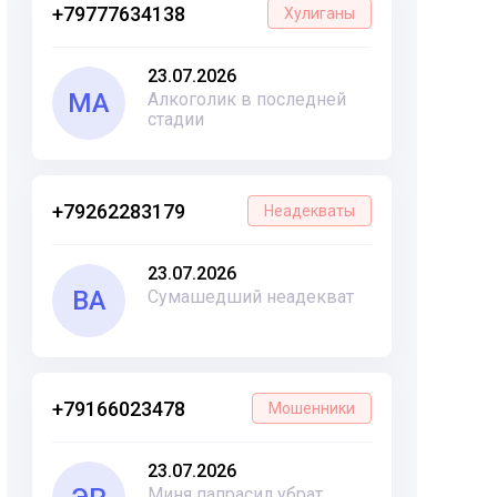
+79777634138
Хулиганы
23.07.2026
МА
Алкоголик в последней
стадии
+79262283179
Неадекваты
23.07.2026
ВА
Сумашедший неадекват
+79166023478
Мошенники
23.07.2026
Миня папрасил убрат