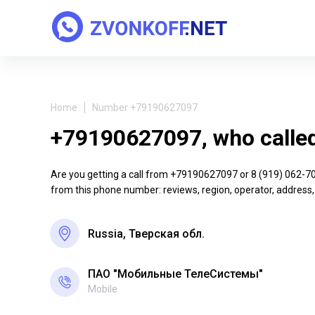
Home
Number +79190627097
+79190627097, who calle
Are you getting a call from +79190627097 or 8 (919) 062-70-9
from this phone number: reviews, region, operator, address,
Russia, Тверская обл.
ПАО "Мобильные ТелеСистемы"
Mobile