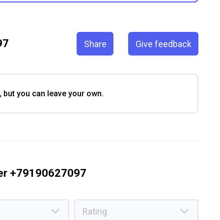
97
Share
Give feedback
, but you can leave your own.
ber +79190627097