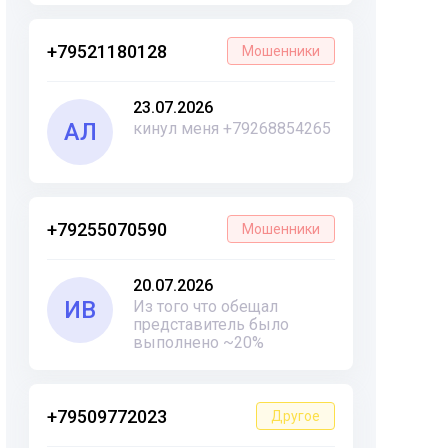
+79521180128
Мошенники
23.07.2026
АЛ
кинул меня +79268854265
+79255070590
Мошенники
20.07.2026
ИВ
Из того что обещал
представитель было
выполнено ~20%
+79509772023
Другое