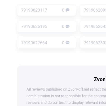
79190620117
0
791906209
79190626195
0
791906264
79190627664
0
791906280
Zvon
All reviews published on Zvonkoff.net reflect the
administration is not responsible for the conten
reviews and do our best to display relevant info