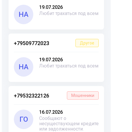
19.07.2026
НА
Любит трахаться под всем
+79509772023
Другое
19.07.2026
НА
Любит трахаться под всем
+79532322126
Мошенники
16.07.2026
ГО
Сообщают о
несуществующем кредите
или задолженности.