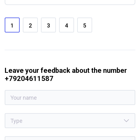
1
2
3
4
5
Leave your feedback about the number
+79204611587