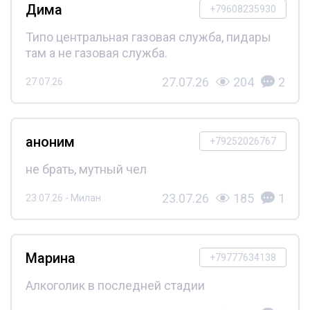
Дима
+79608235930
Типо центральная газовая служба, пидары
там а не газовая служба.
27.07.26
204
2
27.07.26
аноним
+79252026767
не брать, мутный чел
23.07.26
185
1
23.07.26 - Милан
Марина
+79777634138
Алкоголик в последней стадии