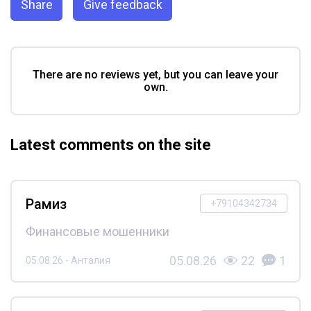
Share
Give feedback
There are no reviews yet, but you can leave your
own.
Latest comments on the site
Рамиз
+79104342734
Финансовые мошенники
05.08.26
22
1
05.08.26 - Анталия