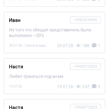
Иван
+79255070590
Из того что обещал представитель было
выполнено ~20%
20.07.26
188
1
20.07.26 - Санта-Клара
Настя
+79509772023
Любит трахаться под всем
19.07.26
247
2
19.07.26
Настя
+79509772023