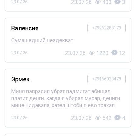
23.07.26
403
3
23.07.26
Валенсия
+79262283179
Сумашедший неадекват
23.07.26
1220
12
23.07.26
Эрмек
+79166023478
Миня папрасил убрат падмитат абищал
платит денги. кагда я убирал мусар, дениги
мине нидавала, хател штоби я ево трахал
23.07.26
542
4
23.07.26