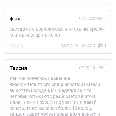
фыв
+74742261884
звезда со с вортелекома что-то в интересах
конторки впарить хочет
08.07.26
200
1
08.07.26
Таисия
+79051181176
Как мы повелись на мнение
лжекомпетентного специалиста: заказали
выкопать колодец, мы надеялись, что
человек хоть как-то разбирается в этом
деле, что-то походил по участку и давай
копать, итого выкопал более 10 колец,
увидел едва просвет воды, взял деньги и