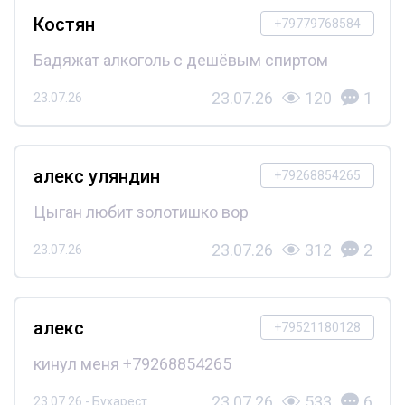
Костян
+79779768584
Бадяжат алкоголь с дешёвым спиртом
23.07.26
120
1
23.07.26
алекс уляндин
+79268854265
Цыган любит золотишко вор
23.07.26
312
2
23.07.26
алекс
+79521180128
кинул меня +79268854265
23.07.26
533
6
23.07.26 - Бухарест