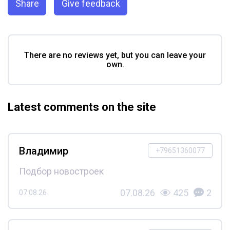
Share
Give feedback
There are no reviews yet, but you can leave your
own.
Latest comments on the site
Владимир
+79651360077
Подбор новостроек
07.08.26
425
2
07.08.26