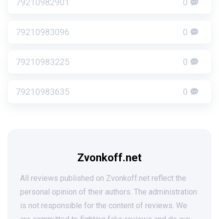
79210982901
0
79210983096
0
79210983225
0
79210983635
0
Zvonkoff.net
All reviews published on Zvonkoff.net reflect the
personal opinion of their authors. The administration
is not responsible for the content of reviews. We