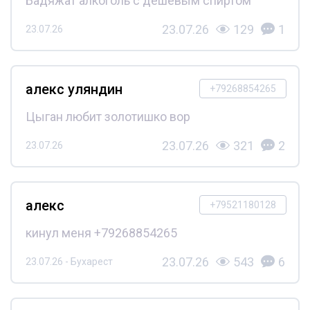
Бадяжат алкоголь с дешёвым спиртом
23.07.26
129
1
23.07.26
алекс уляндин
+79268854265
Цыган любит золотишко вор
23.07.26
321
2
23.07.26
алекс
+79521180128
кинул меня +79268854265
23.07.26
543
6
23.07.26 - Бухарест