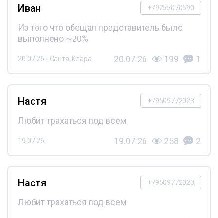
Иван
+79255070590
Из того что обещал представитель было
выполнено ~20%
20.07.26
199
1
20.07.26 - Санта-Клара
Настя
+79509772023
Любит трахаться под всем
19.07.26
258
2
19.07.26
Настя
+79509772023
Любит трахаться под всем