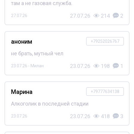
там а не газовая служба.
27.07.26
214
2
27.07.26
аноним
+79252026767
не брать, мутный чел
23.07.26
198
1
23.07.26 - Милан
Марина
+79777634138
Алкоголик в последней стадии
23.07.26
418
3
23.07.26