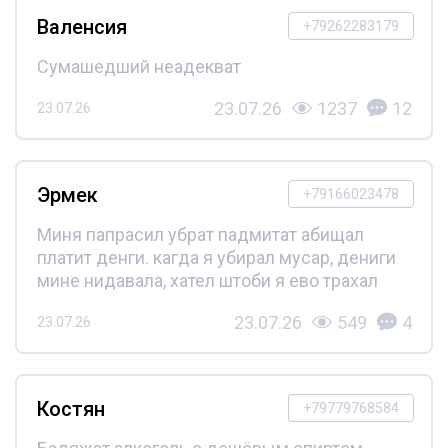
Валенсия
+79262283179
Сумашедший неадекват
23.07.26
1237
12
23.07.26
Эрмек
+79166023478
Миня папрасил убрат падмитат абищал
платит денги. кагда я убирал мусар, дениги
мине нидавала, хател штоби я ево трахал
23.07.26
549
4
23.07.26
Костян
+79779768584