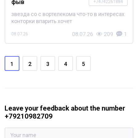
фыв
+74742261884
звезда со с вортелекома что-то в интересах
конторки впарить хочет
08.07.26
209
1
08.07.26
1
2
3
4
5
Leave your feedback about the number
+79210982709