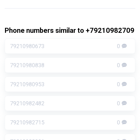
Phone numbers similar to +79210982709
79210980673
0
79210980838
0
79210980953
0
79210982482
0
79210982715
0