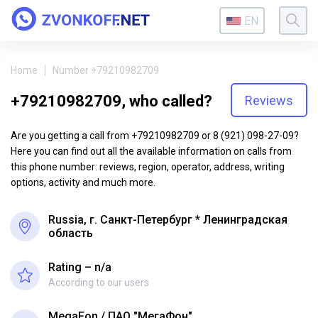
EN
Home
Number +79210982709
+79210982709, who called?
Reviews
Are you getting a call from +79210982709 or 8 (921) 098-27-09?
Here you can find out all the available information on calls from
this phone number: reviews, region, operator, address, writing
options, activity and much more.
Russia, г. Санкт-Петербург * Ленинградская
область
Rating – n/a
According to our users
MegaFon
ПАО "МегаФон"