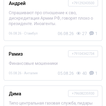
Андрей
+79129243500
Спрашивают про отношение к сво,
дискредитация Армии РФ, говорят плохо о
президенте. Иноагенты.
06.08.26
27
1
06.08.26 - Стамбул
Рамиз
+79104342734
Финансовые мошенники
05.08.26
40
1
05.08.26 - Анталия
Дима
+79608235930
Типо центральная газовая служба, пидары