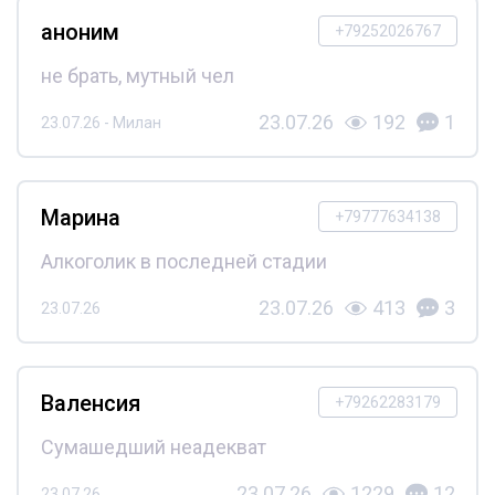
аноним
+79252026767
не брать, мутный чел
23.07.26
192
1
23.07.26 - Милан
Марина
+79777634138
Алкоголик в последней стадии
23.07.26
413
3
23.07.26
Валенсия
+79262283179
Сумашедший неадекват
23.07.26
1229
12
23.07.26