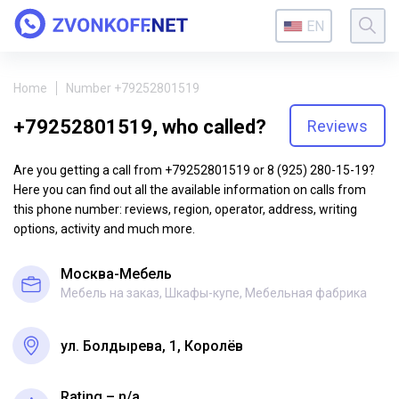
EN
Home
Number +79252801519
+79252801519, who called?
Reviews
Are you getting a call from +79252801519 or 8 (925) 280-15-19?
Here you can find out all the available information on calls from
this phone number: reviews, region, operator, address, writing
options, activity and much more.
Москва-Мебель
Мебель на заказ, Шкафы-купе, Мебельная фабрика
ул. Болдырева, 1, Королёв
Rating – n/a