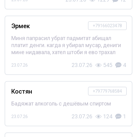
Эрмек
+79166023478
Миня папрасил убрат падмитат абищал
платит денги. кагда я убирал мусар, дениги
мине нидавала, хател штоби я ево трахал
23.07.26
545
4
23.07.26
Костян
+79779768584
Бадяжат алкоголь с дешёвым спиртом
23.07.26
124
1
23.07.26