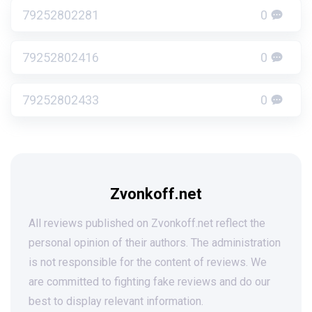
79252802281
0
79252802416
0
79252802433
0
Zvonkoff.net
All reviews published on Zvonkoff.net reflect the
personal opinion of their authors. The administration
is not responsible for the content of reviews. We
are committed to fighting fake reviews and do our
best to display relevant information.