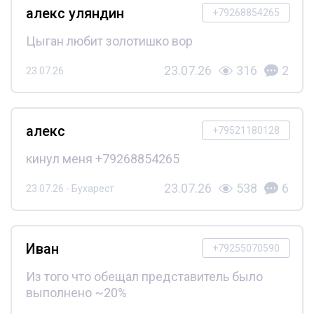
алекс уляндин
+79268854265
Цыган любит золотишко вор
23.07.26
316
2
23.07.26
алекс
+79521180128
кинул меня +79268854265
23.07.26
538
6
23.07.26 - Бухарест
Иван
+79255070590
Из того что обещал представитель было
выполнено ~20%