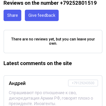
Reviews on the number +79252801519
Share
Give feedback
There are no reviews yet, but you can leave your
own.
Latest comments on the site
Андрей
+79129243500
Спрашивают про отношение к сво,
дискредитация Армии РФ, говорят плохо о
президенте. Иноагенты.