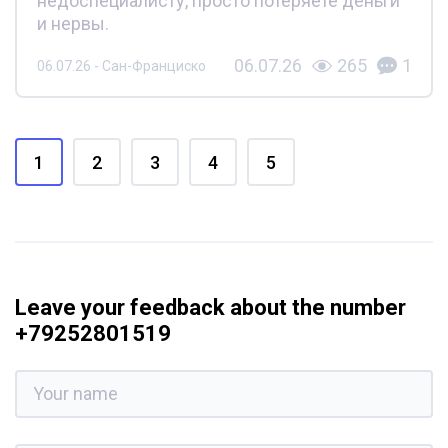
недоспециалисту, просто потеряете деньги
и нервы.
06.07.26
265
1
06.07.26 - Сан-Франциско
1
2
3
4
5
Leave your feedback about the number
+79252801519