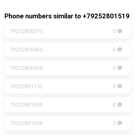
Phone numbers similar to +79252801519
79252800075
0
79252800466
0
79252800560
0
79252801152
0
79252801600
0
79252801906
0