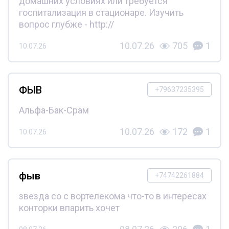
домашних условиях или требуется
госпитализация в стационаре. Изучить
вопрос глубже - http://
10.07.26
705
1
10.07.26
ФЫВ
+79637235395
Альфа-Бак-Срам
10.07.26
172
1
10.07.26
фыв
+74742261884
звезда со с вортелекома что-то в интересах
конторки впарить хочет