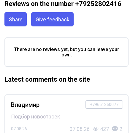
Reviews on the number +79252802416
Share
Give feedback
There are no reviews yet, but you can leave your
own.
Latest comments on the site
Владимир
+79651360077
Подбор новостроек
07.08.26
427
2
07.08.26