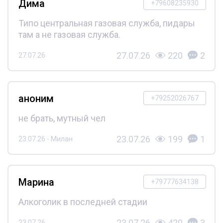
Дима
+79608235930
Типо центральная газовая служба, пидары
там а не газовая служба.
27.07.26
220
2
27.07.26
аноним
+79252026767
не брать, мутный чел
23.07.26
199
1
23.07.26 - Милан
Марина
+79777634138
Алкоголик в последней стадии
23.07.26
420
3
23.07.26