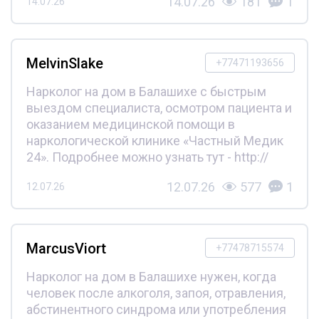
14.07.26
181
1
14.07.26
MelvinSlake
+77471193656
Нарколог на дом в Балашихе с быстрым
выездом специалиста, осмотром пациента и
оказанием медицинской помощи в
наркологической клинике «Частный Медик
24». Подробнее можно узнать тут - http://
12.07.26
577
1
12.07.26
MarcusViort
+77478715574
Нарколог на дом в Балашихе нужен, когда
человек после алкоголя, запоя, отравления,
абстинентного синдрома или употребления