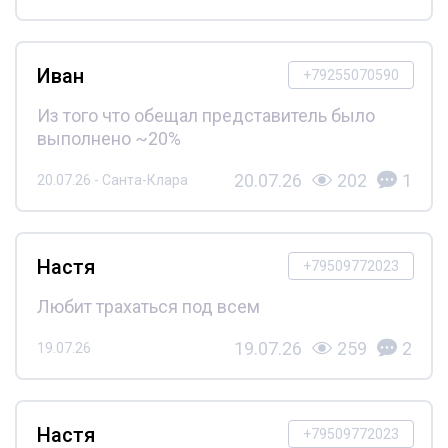
Иван
+79255070590
Из того что обещал представитель было
выполнено ~20%
20.07.26
202
1
20.07.26 - Санта-Клара
Настя
+79509772023
Любит трахаться под всем
19.07.26
259
2
19.07.26
Настя
+79509772023