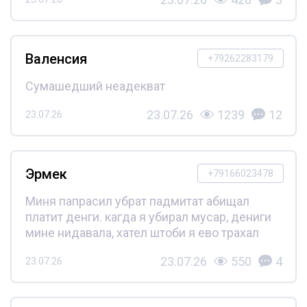
Валенсия
+79262283179
Сумашедший неадекват
23.07.26
1239
12
23.07.26
Эрмек
+79166023478
Миня папрасил убрат падмитат абищал
платит денги. кагда я убирал мусар, дениги
мине нидавала, хател штоби я ево трахал
23.07.26
550
4
23.07.26