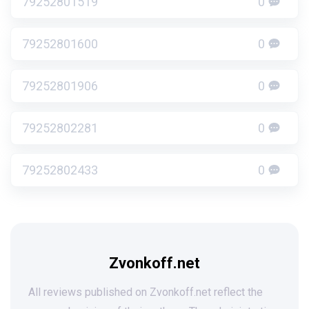
79252801519
0
79252801600
0
79252801906
0
79252802281
0
79252802433
0
Zvonkoff.net
All reviews published on Zvonkoff.net reflect the