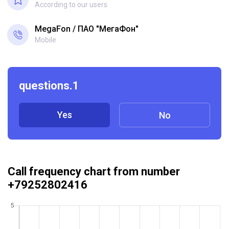
According to our users
MegaFon
ПАО "МегаФон"
Mobile
questions.1
Yes
No
Call frequency chart from number
+79252802416