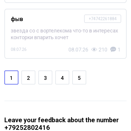
фыв
+74742261884
звезда со с вортелекома что-то в интересах
конторки впарить хочет
08.07.26
210
1
08.07.26
1
2
3
4
5
Leave your feedback about the number
+79252802416