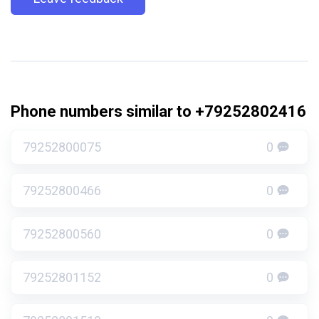
Phone numbers similar to +79252802416
79252800075
0
79252800466
0
79252800560
0
79252801152
0