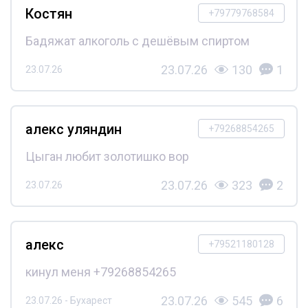
Костян
+79779768584
Бадяжат алкоголь с дешёвым спиртом
23.07.26
130
1
23.07.26
алекс уляндин
+79268854265
Цыган любит золотишко вор
23.07.26
323
2
23.07.26
алекс
+79521180128
кинул меня +79268854265
23.07.26
545
6
23.07.26 - Бухарест