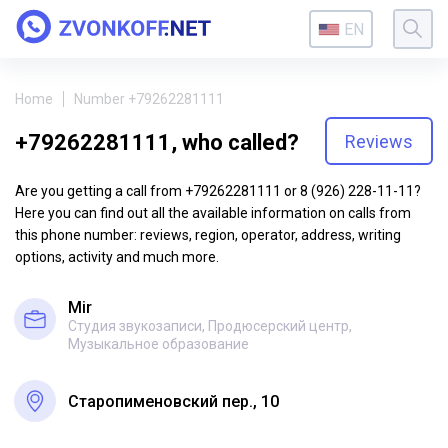
EN
Home
Number +79262281111
+79262281111, who called?
Reviews
Are you getting a call from +79262281111 or 8 (926) 228-11-11?
Here you can find out all the available information on calls from
this phone number: reviews, region, operator, address, writing
options, activity and much more.
Mir
Студия звукозаписи, Продюсерский центр,
Музыкальное образование
Старопименовский пер., 10