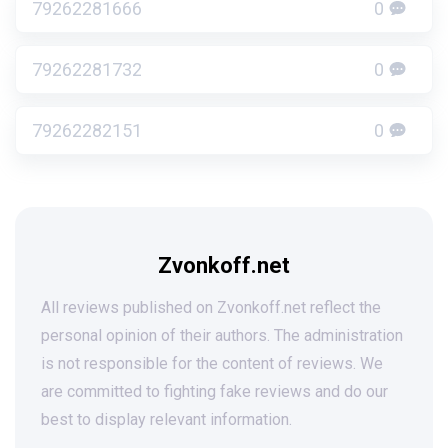
79262281666
0
79262281732
0
79262282151
0
Zvonkoff.net
All reviews published on Zvonkoff.net reflect the
personal opinion of their authors. The administration
is not responsible for the content of reviews. We
are committed to fighting fake reviews and do our
best to display relevant information.