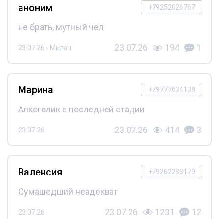
аноним
+79252026767
не брать, мутный чел
23.07.26
194
1
23.07.26 - Милан
Марина
+79777634138
Алкоголик в последней стадии
23.07.26
414
3
23.07.26
Валенсия
+79262283179
Сумашедший неадекват
23.07.26
1231
12
23.07.26