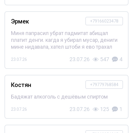
Эрмек
+79166023478
Миня папрасил убрат падмитат абищал
платит денги. кагда я убирал мусар, дениги
мине нидавала, хател штоби я ево трахал
23.07.26
547
4
23.07.26
Костян
+79779768584
Бадяжат алкоголь с дешёвым спиртом
23.07.26
125
1
23.07.26