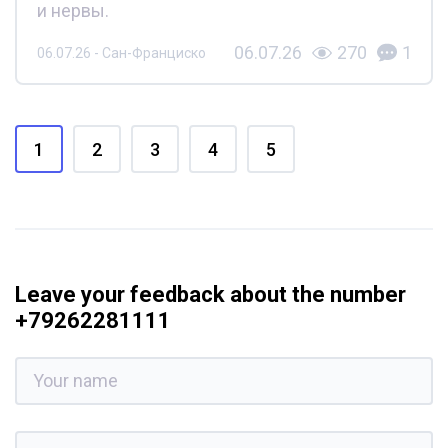
и нервы.
06.07.26
270
1
06.07.26 - Сан-Франциско
1
2
3
4
5
Leave your feedback about the number
+79262281111