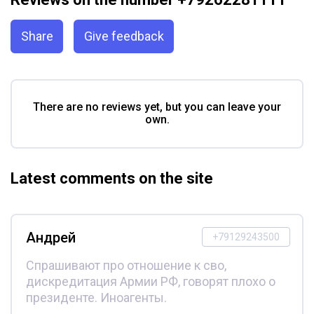
Share
Give feedback
There are no reviews yet, but you can leave your
own.
Latest comments on the site
Андрей
+79129243500
Спрашивают про отношение к сво,
дискредитация Армии РФ, говорят плохо о
президенте. Иноагенты.