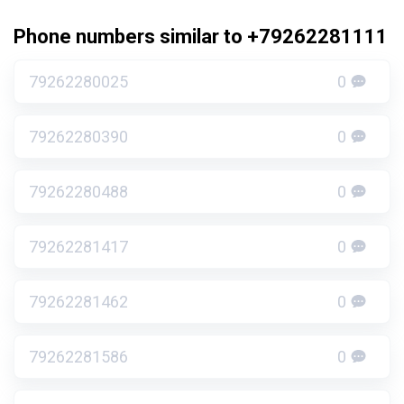
Phone numbers similar to +79262281111
79262280025
0
79262280390
0
79262280488
0
79262281417
0
79262281462
0
79262281586
0