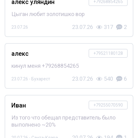
алекс уляндин
+79268854265
Цыган любит золотишко вор
23.07.26
317
2
23.07.26
алекс
+79521180128
кинул меня +79268854265
23.07.26
540
6
23.07.26 - Бухарест
Иван
+79255070590
Из того что обещал представитель было
выполнено ~20%
20.07.26
194
1
20.07.26 - Санта-Клара