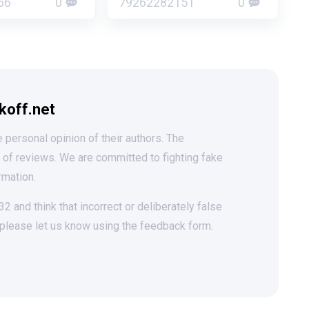
66
0
79262282151
0
koff.net
 personal opinion of their authors. The
t of reviews. We are committed to fighting fake
rmation.
 and think that incorrect or deliberately false
 please let us know using the feedback form.