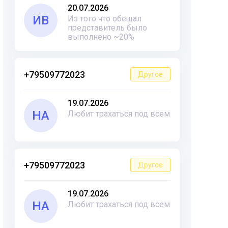
20.07.2026
ИВ
Из того что обещал
представитель было
выполнено ~20%
+79509772023
Другое
19.07.2026
НА
Любит трахаться под всем
+79509772023
Другое
19.07.2026
НА
Любит трахаться под всем