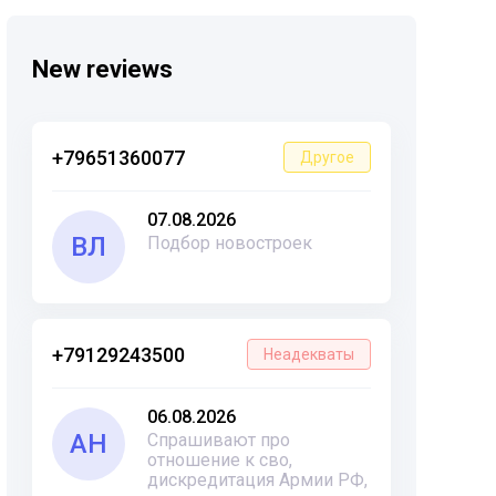
New reviews
+79651360077
Другое
07.08.2026
ВЛ
Подбор новостроек
+79129243500
Неадекваты
06.08.2026
АН
Спрашивают про
отношение к сво,
дискредитация Армии РФ,