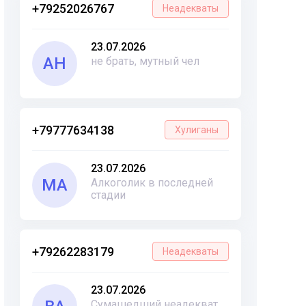
+79252026767
Неадекваты
23.07.2026
АН
не брать, мутный чел
+79777634138
Хулиганы
23.07.2026
МА
Алкоголик в последней
стадии
+79262283179
Неадекваты
23.07.2026
Сумашедший неадекват