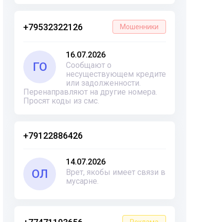
+79532322126
Мошенники
16.07.2026
ГО
Сообщают о
несуществующем кредите
или задолженности.
Перенаправляют на другие номера.
Просят коды из смс.
+79122886426
14.07.2026
ОЛ
Врет, якобы имеет связи в
мусарне.