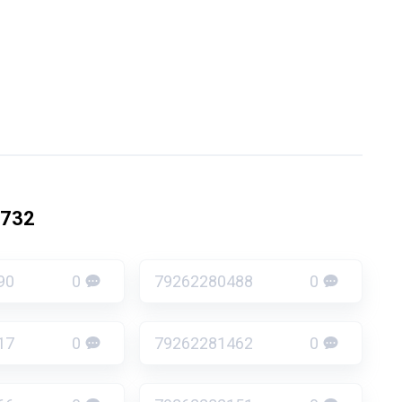
1732
90
0
79262280488
0
17
0
79262281462
0