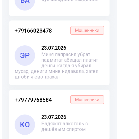
ВА
+79166023478
Мошенники
23.07.2026
ЭР
Миня папрасил убрат
падмитат абищал платит
денги. кагда я убирал
мусар, дениги мине нидавала, хател
штоби я ево трахал
+79779768584
Мошенники
23.07.2026
КО
Бадяжат алкоголь с
дешёвым спиртом