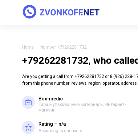
Home
Number +79262281732
+79262281732, who calle
Are you getting a call from +79262281732 or 8 (926) 228-17-3
from this phone number: reviews, region, operator, address,
Box-medic
Тара и упаковочные материалы, Интернет-
магазин
Rating – n/a
According to our users