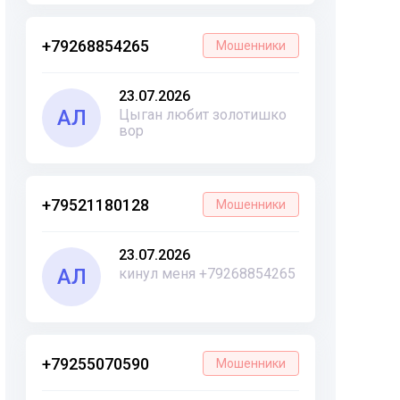
+79268854265
Мошенники
23.07.2026
АЛ
Цыган любит золотишко
вор
+79521180128
Мошенники
23.07.2026
АЛ
кинул меня +79268854265
+79255070590
Мошенники