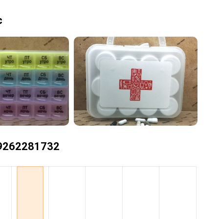
c
+79262281732