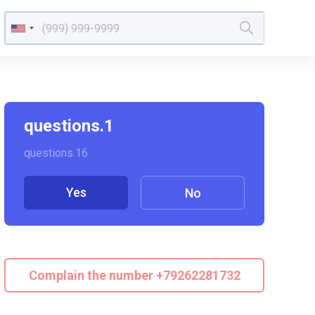
questions.1
questions.16
Yes
No
Complain the number +79262281732