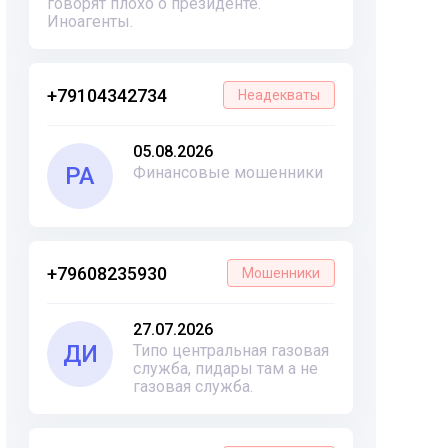
говорят плохо о президенте.
Иноагенты.
+79104342734
Неадекваты
05.08.2026
РА
Финансовые мошенники
+79608235930
Мошенники
27.07.2026
ДИ
Типо центральная газовая
служба, пидары там а не
газовая служба.