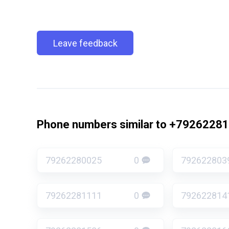
Leave feedback
Phone numbers similar to +7926228
79262280025
0
792622803
79262281111
0
792622814