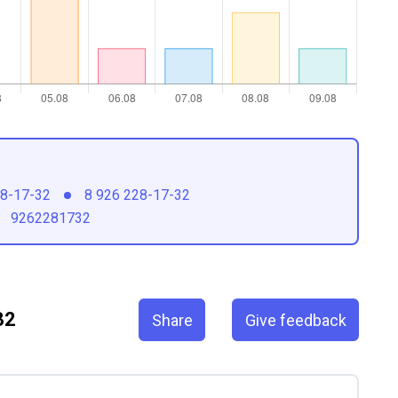
28-17-32
8 926 228-17-32
9262281732
32
Share
Give feedback