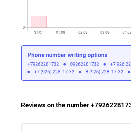
Phone number writing options
+79262281732
89262281732
+7 926 2
+7 (926) 228-17-32
8 (926) 228-17-32
Reviews on the number +792622817