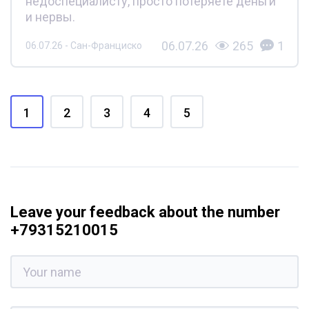
недоспециалисту, просто потеряете деньги
и нервы.
06.07.26
265
1
06.07.26 - Сан-Франциско
1
2
3
4
5
Leave your feedback about the number
+79315210015