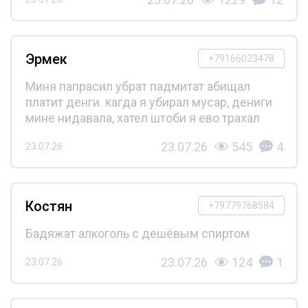
Эрмек
+79166023478
Миня папрасил убрат падмитат абищал
платит денги. кагда я убирал мусар, дениги
мине нидавала, хател штоби я ево трахал
23.07.26
545
4
23.07.26
Костян
+79779768584
Бадяжат алкоголь с дешёвым спиртом
23.07.26
124
1
23.07.26