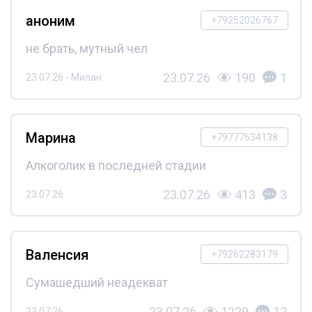
аноним
+79252026767
не брать, мутный чел
23.07.26
190
1
23.07.26 - Милан
Марина
+79777634138
Алкоголик в последней стадии
23.07.26
413
3
23.07.26
Валенсия
+79262283179
Сумашедший неадекват
23.07.26
1229
12
23.07.26