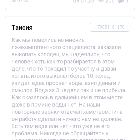
08.07.26
206
1
08.07.26
Таисия
+79051181176
Как мы повелись на мнение
лжекомпетентного специалиста: заказали
выкопать колодец, мы надеялись, что
человек хоть как-то разбирается в этом
деле, что-то походил по участку и давай
копать, итого выкопал более 10 колец,
увидел едва просвет воды, взял деньги и
смылся. Вода за 3 недели так и не прибыла.
Как оказалось в дальнейшем в этом месте
даже в помине воды нет. На наши
повторные звонки отвечал хамством, типа
он работу сделал и ничего нам не должен.
Есть там вода или нет - это уже не его
проблема. Никогда не обращайтесь к