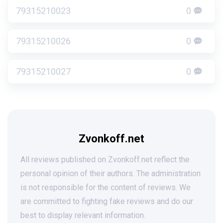
79315210023
0
79315210026
0
79315210027
0
Zvonkoff.net
All reviews published on Zvonkoff.net reflect the
personal opinion of their authors. The administration
is not responsible for the content of reviews. We
are committed to fighting fake reviews and do our
best to display relevant information.