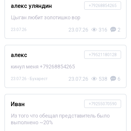
алекс уляндин
+79268854265
Цыган любит золотишко вор
23.07.26
316
2
23.07.26
алекс
+79521180128
кинул меня +79268854265
23.07.26
538
6
23.07.26 - Бухарест
Иван
+79255070590
Из того что обещал представитель было
выполнено ~20%