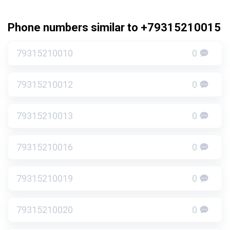
Phone numbers similar to +79315210015
79315210010
0
79315210012
0
79315210013
0
79315210016
0
79315210019
0
79315210020
0