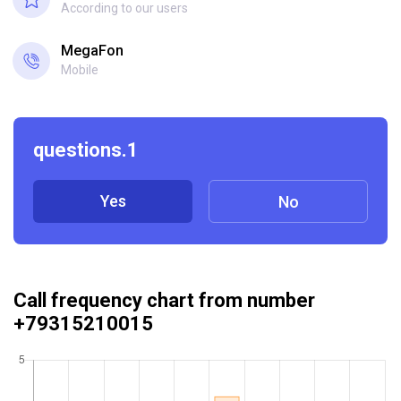
According to our users
MegaFon
Mobile
questions.1
Yes
No
Call frequency chart from number
+79315210015