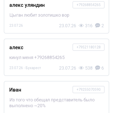
алекс уляндин
+79268854265
Цыган любит золотишко вор
23.07.26
316
2
23.07.26
алекс
+79521180128
кинул меня +79268854265
23.07.26
538
6
23.07.26 - Бухарест
Иван
+79255070590
Из того что обещал представитель было
выполнено ~20%