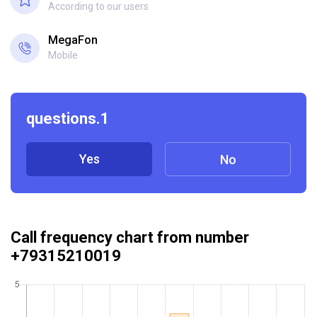
According to our users
MegaFon
Mobile
questions.1
Yes
No
Call frequency chart from number
+79315210019