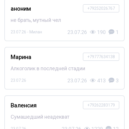
аноним
+79252026767
не брать, мутный чел
23.07.26
190
1
23.07.26 - Милан
Марина
+79777634138
Алкоголик в последней стадии
23.07.26
413
3
23.07.26
Валенсия
+79262283179
Сумашедший неадекват
23.07.26
1229
12
23.07.26