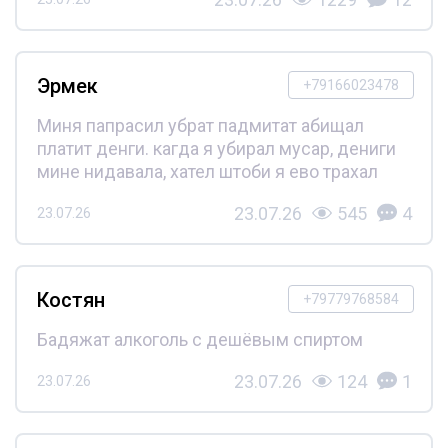
Эрмек
+79166023478
Миня папрасил убрат падмитат абищал
платит денги. кагда я убирал мусар, дениги
мине нидавала, хател штоби я ево трахал
23.07.26
545
4
23.07.26
Костян
+79779768584
Бадяжат алкоголь с дешёвым спиртом
23.07.26
124
1
23.07.26