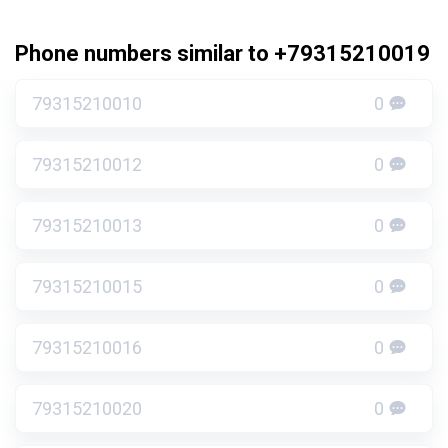
Phone numbers similar to +79315210019
79315210010
0
79315210012
0
79315210013
0
79315210015
0
79315210016
0
79315210020
0