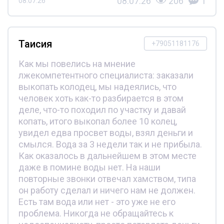
08.07.26
206
1
08.07.26
Таисия
+79051181176
Как мы повелись на мнение
лжекомпетентного специалиста: заказали
выкопать колодец, мы надеялись, что
человек хоть как-то разбирается в этом
деле, что-то походил по участку и давай
копать, итого выкопал более 10 колец,
увидел едва просвет воды, взял деньги и
смылся. Вода за 3 недели так и не прибыла.
Как оказалось в дальнейшем в этом месте
даже в помине воды нет. На наши
повторные звонки отвечал хамством, типа
он работу сделал и ничего нам не должен.
Есть там вода или нет - это уже не его
проблема. Никогда не обращайтесь к