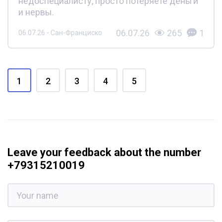
недоспециалисту, просто потеряете деньги
и нервы.
06.07.26
265
1
06.07.26 - Сан-Франциско
1
2
3
4
5
Leave your feedback about the number
+79315210019