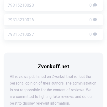
79315210023
0
79315210026
0
79315210027
0
Zvonkoff.net
All reviews published on Zvonkoff.net reflect the
personal opinion of their authors. The administration
is not responsible for the content of reviews. We
are committed to fighting fake reviews and do our
best to display relevant information.