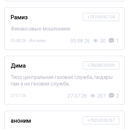
Рамиз
+79104342734
Финансовые мошенники
05.08.26
30
1
05.08.26 - Анталия
Дима
+79608235930
Типо центральная газовая служба, пидары
там а не газовая служба.
27.07.26
207
2
27.07.26
аноним
+79252026767