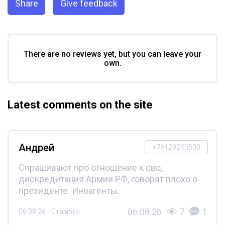
Share
Give feedback
There are no reviews yet, but you can leave your
own.
Latest comments on the site
Андрей
+79129243500
Спрашивают про отношение к сво,
дискредитация Армии РФ, говорят плохо о
президенте. Иноагенты.
06.08.26
7
1
06.08.26 - Стамбул