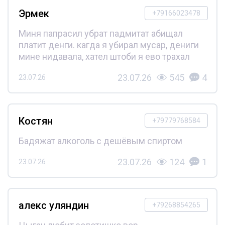
Эрмек
+79166023478
Миня папрасил убрат падмитат абищал
платит денги. кагда я убирал мусар, дениги
мине нидавала, хател штоби я ево трахал
23.07.26
545
4
23.07.26
Костян
+79779768584
Бадяжат алкоголь с дешёвым спиртом
23.07.26
124
1
23.07.26
алекс уляндин
+79268854265