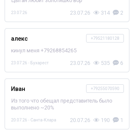
Цыган любит золотишко вор
23.07.26
314
2
23.07.26
алекс
+79521180128
кинул меня +79268854265
23.07.26
535
6
23.07.26 - Бухарест
Иван
+79255070590
Из того что обещал представитель было
выполнено ~20%
20.07.26
190
1
20.07.26 - Санта-Клара