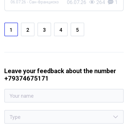
06.07.26
264
1
06.07.26 - Сан-Франциско
1
2
3
4
5
Leave your feedback about the number
+79374675171