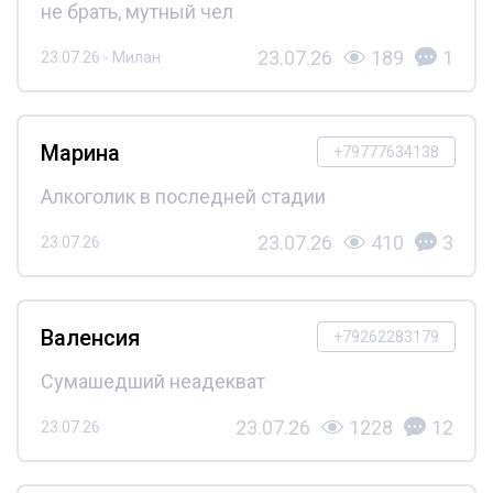
не брать, мутный чел
23.07.26
189
1
23.07.26 - Милан
Марина
+79777634138
Алкоголик в последней стадии
23.07.26
410
3
23.07.26
Валенсия
+79262283179
Сумашедший неадекват
23.07.26
1228
12
23.07.26