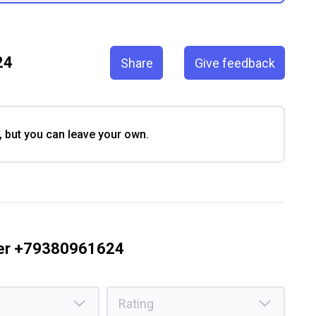
24
Share
Give feedback
, but you can leave your own.
ber +79380961624