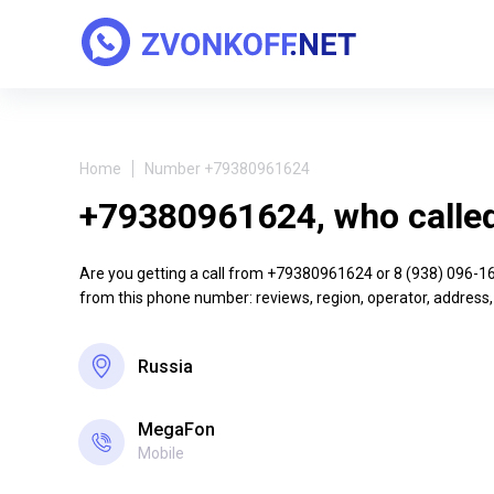
Home
Number +79380961624
+79380961624, who calle
Are you getting a call from +79380961624 or 8 (938) 096-16-2
from this phone number: reviews, region, operator, address,
Russia
MegaFon
Mobile