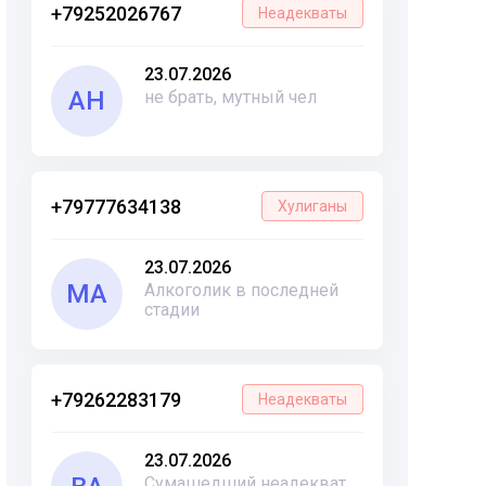
+79252026767
Неадекваты
23.07.2026
АН
не брать, мутный чел
+79777634138
Хулиганы
23.07.2026
МА
Алкоголик в последней
стадии
+79262283179
Неадекваты
23.07.2026
Сумашедший неадекват