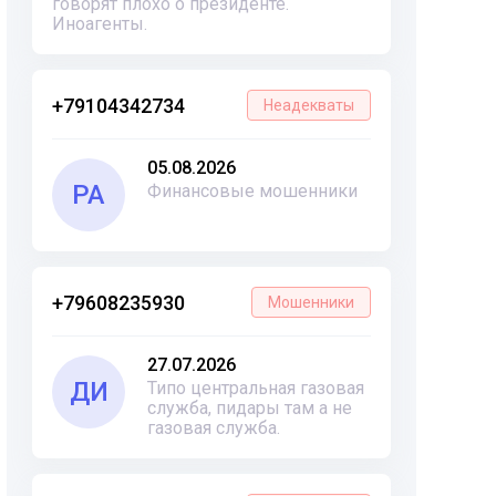
говорят плохо о президенте.
Иноагенты.
+79104342734
Неадекваты
05.08.2026
РА
Финансовые мошенники
+79608235930
Мошенники
27.07.2026
ДИ
Типо центральная газовая
служба, пидары там а не
газовая служба.