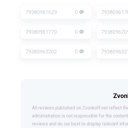
79380961629
0
793809617
79380961770
0
793809620
79380963202
0
793809632
Zvon
All reviews published on Zvonkoff.net reflect the
administration is not responsible for the conten
reviews and do our best to display relevant info