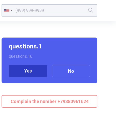
questions.1
questions.16
Yes
No
Complain the number +79380961624