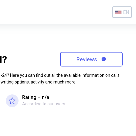
EN
d?
Reviews
4? Here you can find out all the available information on calls
 writing options, activity and much more.
Rating – n/a
According to our users