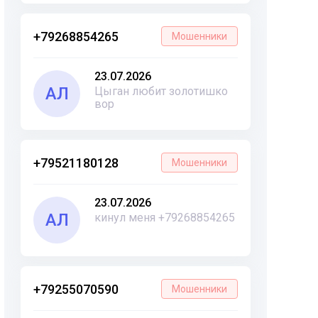
+79268854265
Мошенники
23.07.2026
АЛ
Цыган любит золотишко
вор
+79521180128
Мошенники
23.07.2026
АЛ
кинул меня +79268854265
+79255070590
Мошенники