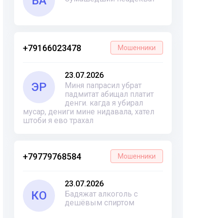
ВА
+79166023478
Мошенники
23.07.2026
ЭР
Миня папрасил убрат
падмитат абищал платит
денги. кагда я убирал
мусар, дениги мине нидавала, хател
штоби я ево трахал
+79779768584
Мошенники
23.07.2026
КО
Бадяжат алкоголь с
дешёвым спиртом