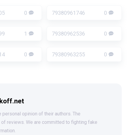
05
0
79380961746
0
99
1
79380962536
0
14
0
79380963255
0
koff.net
 personal opinion of their authors. The
t of reviews. We are committed to fighting fake
rmation.