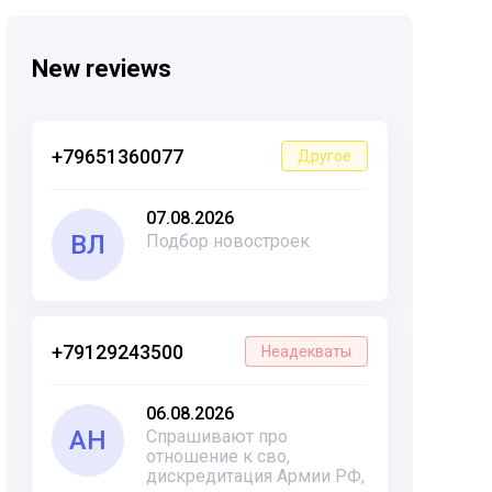
New reviews
+79651360077
Другое
07.08.2026
ВЛ
Подбор новостроек
+79129243500
Неадекваты
06.08.2026
АН
Спрашивают про
отношение к сво,
дискредитация Армии РФ,