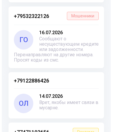
+79532322126
Мошенники
16.07.2026
ГО
Сообщают о
несуществующем кредите
или задолженности.
Перенаправляют на другие номера.
Просят коды из смс.
+79122886426
14.07.2026
ОЛ
Врет, якобы имеет связи в
мусарне.