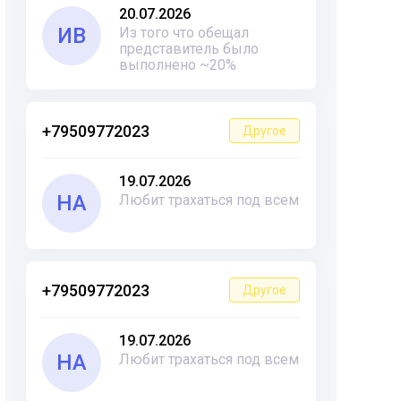
20.07.2026
ИВ
Из того что обещал
представитель было
выполнено ~20%
+79509772023
Другое
19.07.2026
НА
Любит трахаться под всем
+79509772023
Другое
19.07.2026
НА
Любит трахаться под всем