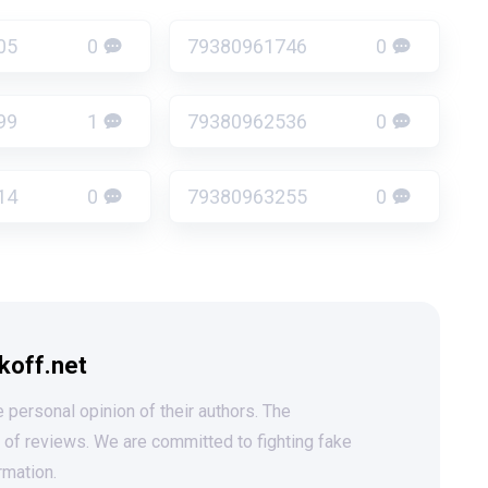
05
0
79380961746
0
99
1
79380962536
0
14
0
79380963255
0
koff.net
 personal opinion of their authors. The
t of reviews. We are committed to fighting fake
rmation.