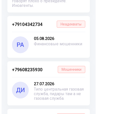
говорят плохо о президенте.
Иноагенты.
+79104342734
Неадекваты
05.08.2026
РА
Финансовые мошенники
+79608235930
Мошенники
27.07.2026
ДИ
Типо центральная газовая
служба, пидары там а не
газовая служба.