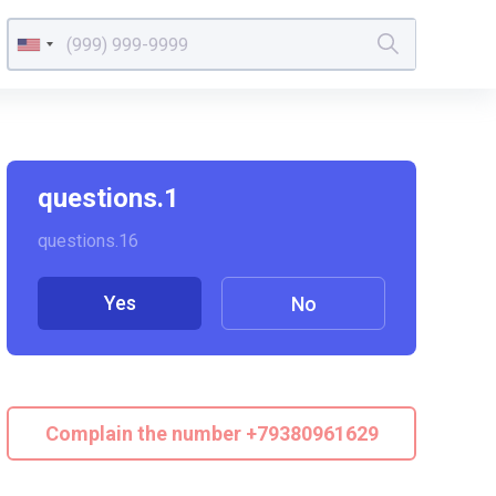
questions.1
questions.16
Yes
No
Complain the number +79380961629