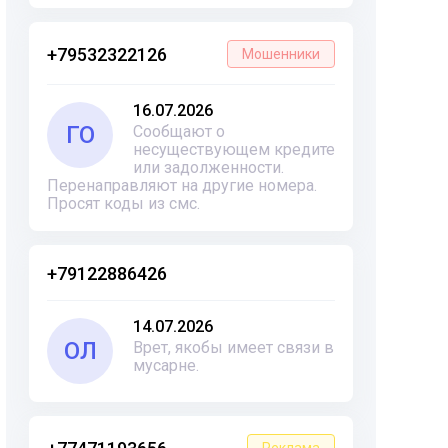
+79532322126
Мошенники
16.07.2026
ГО
Сообщают о
несуществующем кредите
или задолженности.
Перенаправляют на другие номера.
Просят коды из смс.
+79122886426
14.07.2026
ОЛ
Врет, якобы имеет связи в
мусарне.