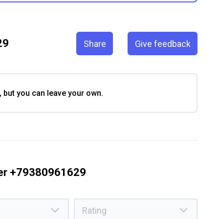
29
Share
Give feedback
, but you can leave your own.
ber +79380961629