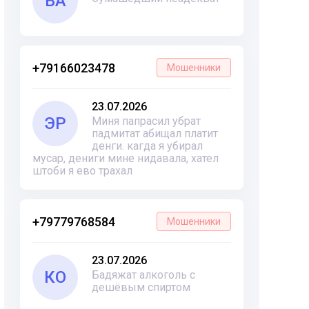
ВА
+79166023478
Мошенники
23.07.2026
ЭР
Миня папрасил убрат
падмитат абищал платит
денги. кагда я убирал
мусар, дениги мине нидавала, хател
штоби я ево трахал
+79779768584
Мошенники
23.07.2026
КО
Бадяжат алкоголь с
дешёвым спиртом