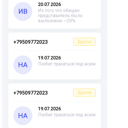
20.07.2026
ИВ
Из того что обещал
представитель было
выполнено ~20%
+79509772023
Другое
19.07.2026
НА
Любит трахаться под всем
+79509772023
Другое
19.07.2026
НА
Любит трахаться под всем