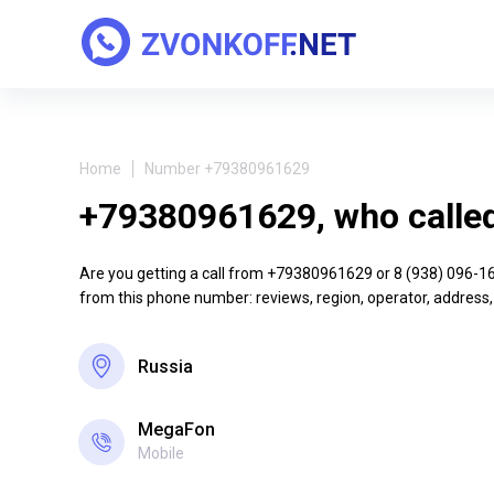
Home
Number +79380961629
+79380961629, who calle
Are you getting a call from +79380961629 or 8 (938) 096-16-2
from this phone number: reviews, region, operator, address,
Russia
MegaFon
Mobile