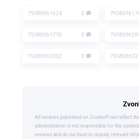
79380961624
0
793809617
79380961770
0
793809620
79380963202
0
793809632
Zvon
All reviews published on Zvonkoff.net reflect the
administration is not responsible for the conten
reviews and do our best to display relevant info