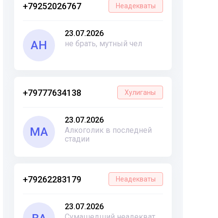
+79252026767
Неадекваты
23.07.2026
АН
не брать, мутный чел
+79777634138
Хулиганы
23.07.2026
МА
Алкоголик в последней
стадии
+79262283179
Неадекваты
23.07.2026
Сумашедший неадекват