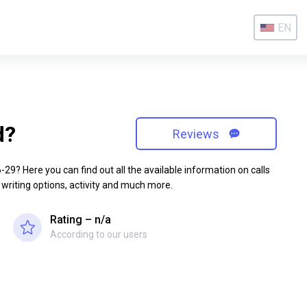
EN
d?
Reviews
9? Here you can find out all the available information on calls
 writing options, activity and much more.
Rating – n/a
According to our users