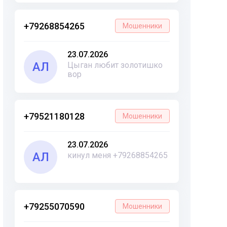
+79268854265
Мошенники
23.07.2026
АЛ
Цыган любит золотишко
вор
+79521180128
Мошенники
23.07.2026
АЛ
кинул меня +79268854265
+79255070590
Мошенники