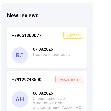
New reviews
+79651360077
Другое
07.08.2026
ВЛ
Подбор новостроек
+79129243500
Неадекваты
06.08.2026
АН
Спрашивают про
отношение к сво,
дискредитация Армии РФ,