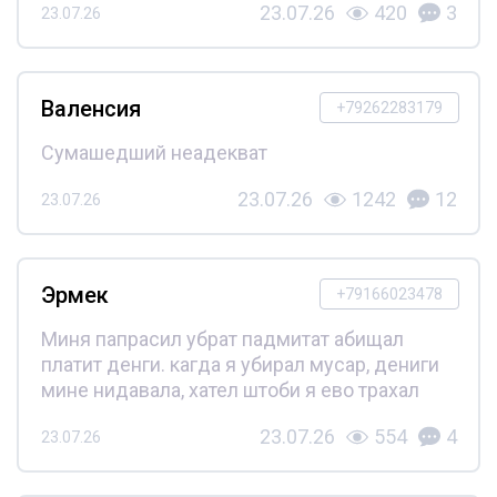
23.07.26
420
3
23.07.26
Валенсия
+79262283179
Сумашедший неадекват
23.07.26
1242
12
23.07.26
Эрмек
+79166023478
Миня папрасил убрат падмитат абищал
платит денги. кагда я убирал мусар, дениги
мине нидавала, хател штоби я ево трахал
23.07.26
554
4
23.07.26