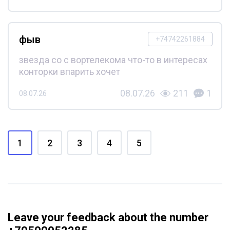
фыв
+74742261884
звезда со с вортелекома что-то в интересах
конторки впарить хочет
08.07.26
211
1
08.07.26
1
2
3
4
5
Leave your feedback about the number