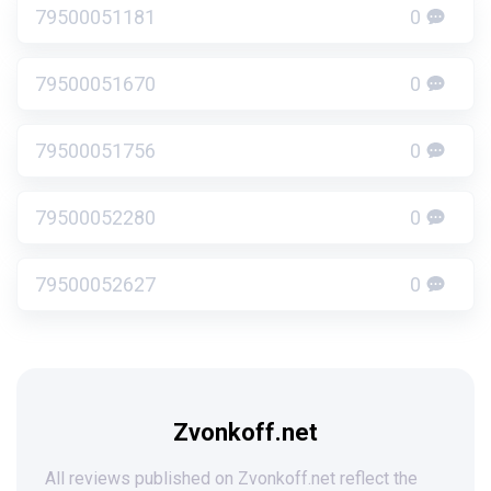
79500051181
0
79500051670
0
79500051756
0
79500052280
0
79500052627
0
Zvonkoff.net
All reviews published on Zvonkoff.net reflect the