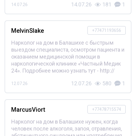
14.07.26
181
1
14.07.26
MelvinSlake
+77471193656
Нарколог на дом в Балашихе с быстрым
выездом специалиста, осмотром пациента и
оказанием медицинской помощи в
наркологической клинике «Частный Медик
24». Подробнее можно узнать тут - http://
12.07.26
580
1
12.07.26
MarcusViort
+77478715574
Нарколог на дом в Балашихе нужен, когда
человек после алкоголя, запоя, отравления,
абстинентного синдрома или употребления