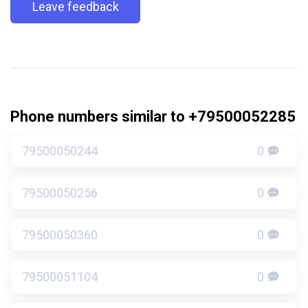
Leave feedback
Phone numbers similar to +79500052285
79500050244
0
79500050256
0
79500050360
0
79500051104
0