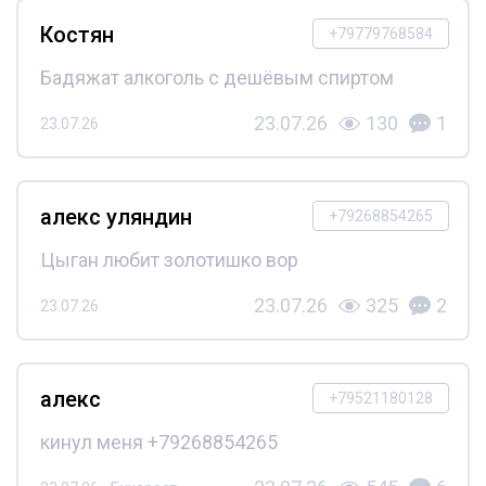
Костян
+79779768584
Бадяжат алкоголь с дешёвым спиртом
23.07.26
130
1
23.07.26
алекс уляндин
+79268854265
Цыган любит золотишко вор
23.07.26
325
2
23.07.26
алекс
+79521180128
кинул меня +79268854265