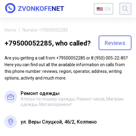
EN
Home
Number +79500052285
+79500052285, who called?
Reviews
Are you getting a call from +79500052285 or 8 (950) 005-22-85?
Here you can find out all the available information on calls from
this phone number: reviews, region, operator, address, writing
options, activity and much more.
Ремонт одежды
Ателье по пошиву одежды, Ремонт часов, Магазин
одежды, Металлоремонт
ул. Веры Слуцкой, 46/2, Колпино