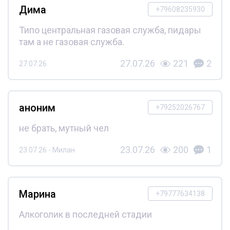
Дима
+79608235930
Типо центральная газовая служба, пидары
там а не газовая служба.
27.07.26
221
2
27.07.26
аноним
+79252026767
не брать, мутный чел
23.07.26
200
1
23.07.26 - Милан
Марина
+79777634138
Алкоголик в последней стадии