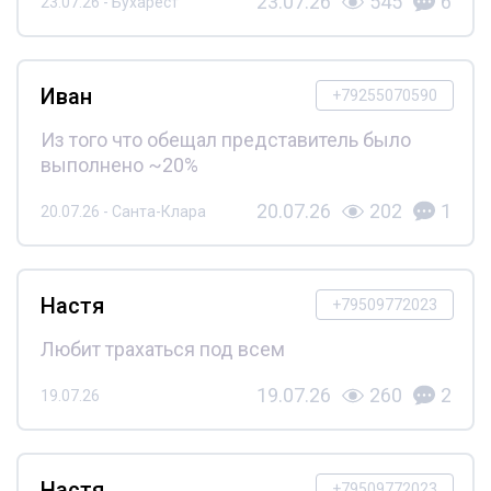
23.07.26
545
6
23.07.26 - Бухарест
Иван
+79255070590
Из того что обещал представитель было
выполнено ~20%
20.07.26
202
1
20.07.26 - Санта-Клара
Настя
+79509772023
Любит трахаться под всем
19.07.26
260
2
19.07.26
Настя
+79509772023