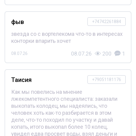
фыв
+74742261884
звезда со с вортелекома что-то в интересах
конторки впарить хочет
08.07.26
200
1
08.07.26
Таисия
+79051181176
Как мы повелись на мнение
лжекомпетентного специалиста: заказали
выкопать колодец, мы надеялись, что
человек хоть как-то разбирается в этом
деле, что-то походил по участку и давай
копать, итого выкопал более 10 колец,
увидел едва просвет воды, взял деньги и