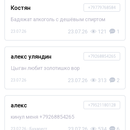
Костян
+79779768584
Бадяжат алкоголь с дешёвым спиртом
23.07.26
121
1
23.07.26
алекс уляндин
+79268854265
Цыган любит золотишко вор
23.07.26
313
2
23.07.26
алекс
+79521180128
кинул меня +79268854265
23.07.26
534
6
23.07.26 - Бухарест