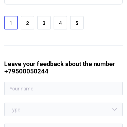
1
2
3
4
5
Leave your feedback about the number
+79500050244