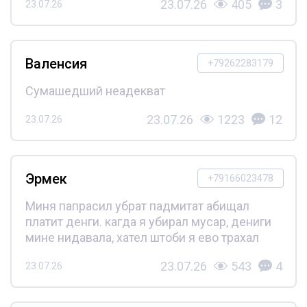
23.07.26
405
3
23.07.26
Валенсия
+79262283179
Сумашедший неадекват
23.07.26
1223
12
23.07.26
Эрмек
+79166023478
Миня папрасил убрат падмитат абищал
платит денги. кагда я убирал мусар, дениги
мине нидавала, хател штоби я ево трахал
23.07.26
543
4
23.07.26