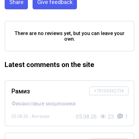
Share
Give feedback
There are no reviews yet, but you can leave your
own.
Latest comments on the site
Рамиз
+79104342734
Финансовые мошенники
05.08.26
23
1
05.08.26 - Анталия