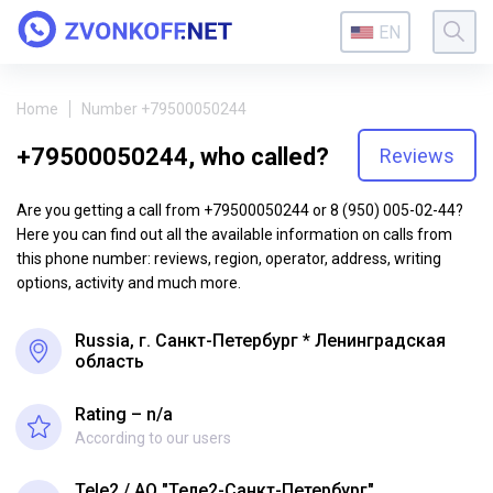
EN
Home
Number +79500050244
+79500050244, who called?
Reviews
Are you getting a call from +79500050244 or 8 (950) 005-02-44?
Here you can find out all the available information on calls from
this phone number: reviews, region, operator, address, writing
options, activity and much more.
Russia, г. Санкт-Петербург * Ленинградская
область
Rating – n/a
According to our users
Tele2
АО "Теле2-Санкт-Петербург"