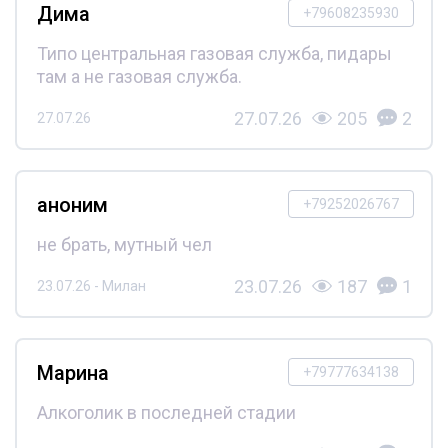
Дима
+79608235930
Типо центральная газовая служба, пидары
там а не газовая служба.
27.07.26
205
2
27.07.26
аноним
+79252026767
не брать, мутный чел
23.07.26
187
1
23.07.26 - Милан
Марина
+79777634138
Алкоголик в последней стадии