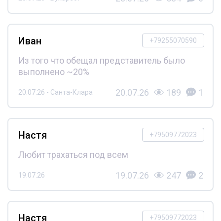
Иван
+79255070590
Из того что обещал представитель было
выполнено ~20%
20.07.26
189
1
20.07.26 - Санта-Клара
Настя
+79509772023
Любит трахаться под всем
19.07.26
247
2
19.07.26
Настя
+79509772023