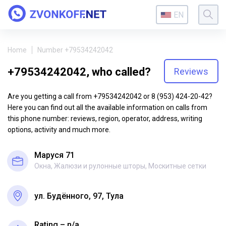
EN
Home
Number +79534242042
+79534242042, who called?
Reviews
Are you getting a call from +79534242042 or 8 (953) 424-20-42?
Here you can find out all the available information on calls from
this phone number: reviews, region, operator, address, writing
options, activity and much more.
Маруся 71
Окна, Жалюзи и рулонные шторы, Москитные сетки
ул. Будённого, 97, Тула
Rating – n/a