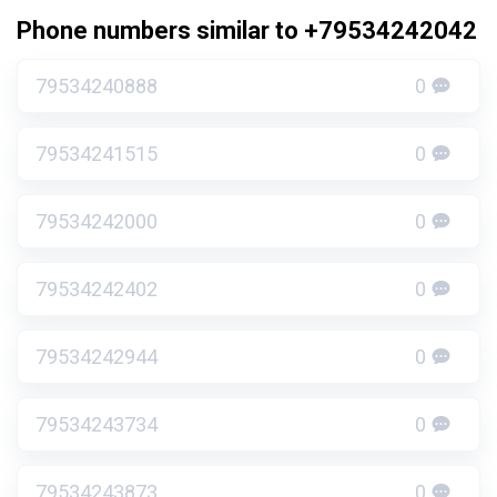
Phone numbers similar to +79534242042
79534240888
0
79534241515
0
79534242000
0
79534242402
0
79534242944
0
79534243734
0
79534243873
0