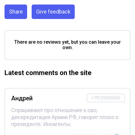
Share
Give feedback
There are no reviews yet, but you can leave your
own.
Latest comments on the site
Андрей
+79129243500
Спрашивают про отношение к сво,
дискредитация Армии РФ, говорят плохо о
президенте. Иноагенты.