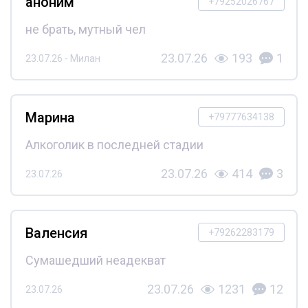
аноним
+79252026767
не брать, мутный чел
23.07.26
193
1
23.07.26 - Милан
Марина
+79777634138
Алкоголик в последней стадии
23.07.26
414
3
23.07.26
Валенсия
+79262283179
Сумашедший неадекват
23.07.26
1231
12
23.07.26