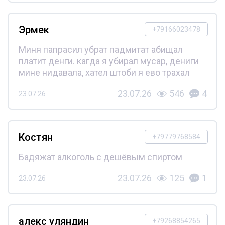
Эрмек
+79166023478
Миня папрасил убрат падмитат абищал
платит денги. кагда я убирал мусар, дениги
мине нидавала, хател штоби я ево трахал
23.07.26
546
4
23.07.26
Костян
+79779768584
Бадяжат алкоголь с дешёвым спиртом
23.07.26
125
1
23.07.26
алекс уляндин
+79268854265