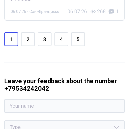
06.07.26
268
1
06.07.26 - Сан-Франциско
1
2
3
4
5
Leave your feedback about the number
+79534242042