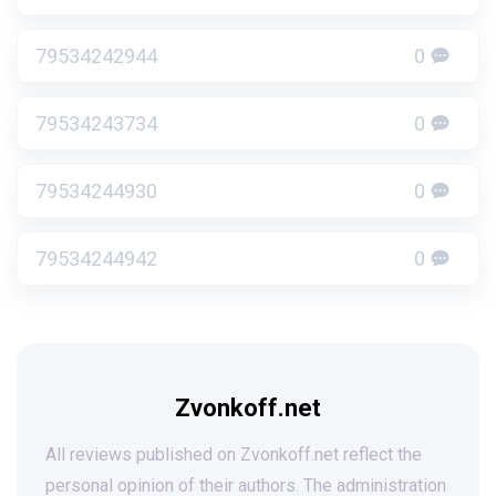
79534242944
0
79534243734
0
79534244930
0
79534244942
0
Zvonkoff.net
All reviews published on Zvonkoff.net reflect the
personal opinion of their authors. The administration