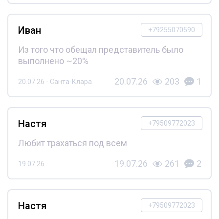
Иван
+79255070590
Из того что обещал представитель было
выполнено ~20%
20.07.26
203
1
20.07.26 - Санта-Клара
Настя
+79509772023
Любит трахаться под всем
19.07.26
261
2
19.07.26
Настя
+79509772023