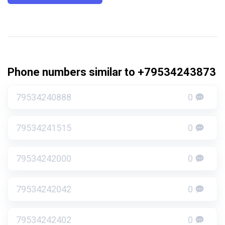
Phone numbers similar to +79534243873
79534240888
0
79534241515
0
79534242000
0
79534242042
0
79534242402
0