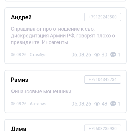
Андрей
+79129243500
Спрашивают про отношение к сво,
дискредитация Армии РФ, говорят плохо о
президенте. Иноагенты.
06.08.26
30
1
06.08.26 - Стамбул
Рамиз
+79104342734
Финансовые мошенники
05.08.26
48
1
05.08.26 - Анталия
Дима
+79608235930