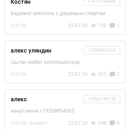
Костян
+79779768584
Бадяжат алкоголь с дешёвым спиртом
23.07.26
130
1
23.07.26
алекс уляндин
+79268854265
Цыган любит золотишко вор
23.07.26
325
2
23.07.26
алекс
+79521180128
кинул меня +79268854265
23.07.26
548
6
23.07.26 - Бухарест