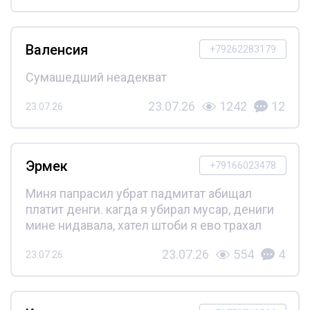
Валенсия
+79262283179
Сумашедший неадекват
23.07.26
1242
12
23.07.26
Эрмек
+79166023478
Миня папрасил убрат падмитат абищал
платит денги. кагда я убирал мусар, дениги
мине нидавала, хател штоби я ево трахал
23.07.26
554
4
23.07.26