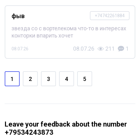
фыв
+74742261884
звезда со с вортелекома что-то в интересах
конторки впарить хочет
08.07.26
211
1
08.07.26
1
2
3
4
5
Leave your feedback about the number
+79534243873