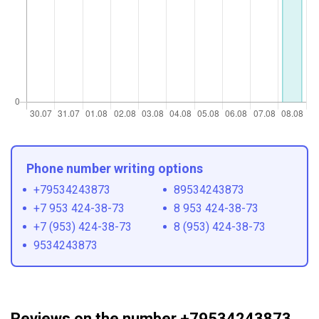
Phone number writing options
+79534243873
89534243873
+7 953 424-38-73
8 953 424-38-73
+7 (953) 424-38-73
8 (953) 424-38-73
9534243873
Reviews on the number +79534243873