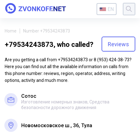
EN
Home
Number +79534243873
+79534243873, who called?
Reviews
Are you getting a call from +79534243873 or 8 (953) 424-38-73?
Here you can find out all the available information on calls from
this phone number: reviews, region, operator, address, writing
options, activity and much more.
Сотос
Изготовление номерных знаков, Средства
безопасности дорожного движения
Новомосковское ш., 36, Тула