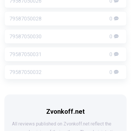
79587050026
0
79587050028
0
79587050030
0
79587050031
0
79587050032
0
Zvonkoff.net
All reviews published on Zvonkoff.net reflect the