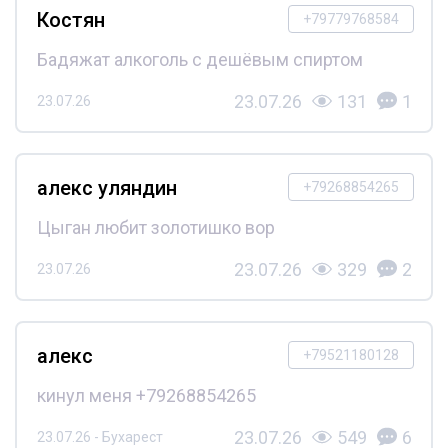
Костян
+79779768584
Бадяжат алкоголь с дешёвым спиртом
23.07.26
131
1
23.07.26
алекс уляндин
+79268854265
Цыган любит золотишко вор
23.07.26
329
2
23.07.26
алекс
+79521180128
кинул меня +79268854265
23.07.26
549
6
23.07.26 - Бухарест