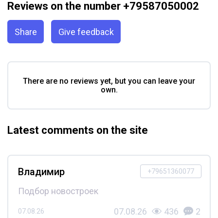
Reviews on the number +79587050002
Share
Give feedback
There are no reviews yet, but you can leave your
own.
Latest comments on the site
Владимир
+79651360077
Подбор новостроек
07.08.26
436
2
07.08.26