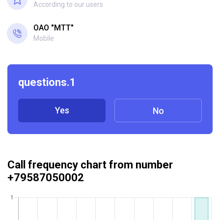
According to our users
ОАО "МТТ"
Mobile
questions.1
Yes
No
Call frequency chart from number
+79587050002