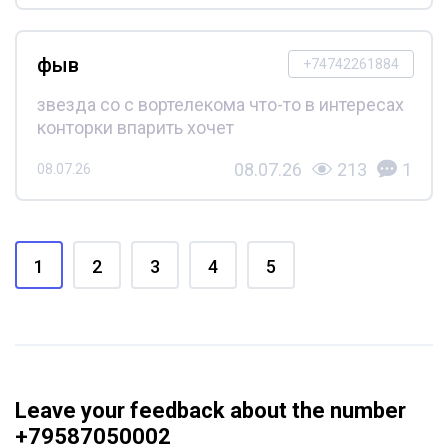
фыв
+74742261884
звезда со с вортелекома что-то в интересах
конторки впарить хочет
08.07.26
213
1
08.07.26
1
2
3
4
5
Leave your feedback about the number
+79587050002