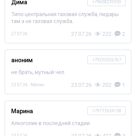
Дима
+79608235930
Типо центральная газовая служба, пидары
там а не газовая служба.
27.07.26
222
2
27.07.26
аноним
+79252026767
не брать, мутный чел
23.07.26
202
1
23.07.26 - Милан
Марина
+79777634138
Алкоголик в последней стадии
23.07.26
422
3
23.07.26