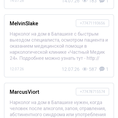
14.07.26
183
1
14.07.26
MelvinSlake
+77471193656
Нарколог на дом в Балашихе с быстрым
выездом специалиста, осмотром пациента и
оказанием медицинской помощи в
наркологической клинике «Частный Медик
24». Подробнее можно узнать тут - http://
12.07.26
587
1
12.07.26
MarcusViort
+77478715574
Нарколог на дом в Балашихе нужен, когда
человек после алкоголя, запоя, отравления,
абстинентного синдрома или употребления