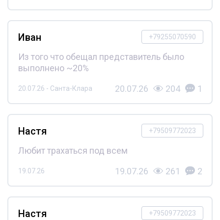
Иван
+79255070590
Из того что обещал представитель было
выполнено ~20%
20.07.26
204
1
20.07.26 - Санта-Клара
Настя
+79509772023
Любит трахаться под всем
19.07.26
261
2
19.07.26
Настя
+79509772023