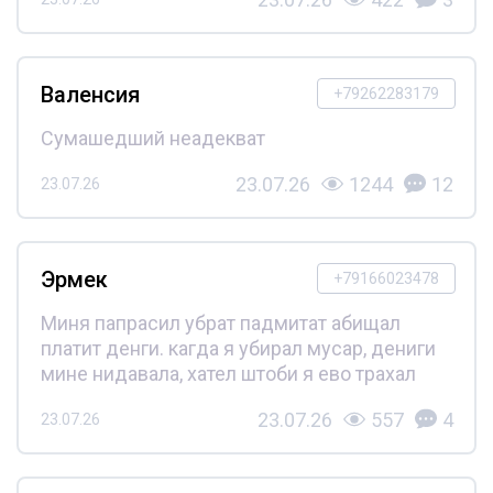
Валенсия
+79262283179
Сумашедший неадекват
23.07.26
1244
12
23.07.26
Эрмек
+79166023478
Миня папрасил убрат падмитат абищал
платит денги. кагда я убирал мусар, дениги
мине нидавала, хател штоби я ево трахал
23.07.26
557
4
23.07.26