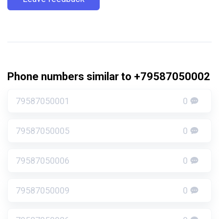
Phone numbers similar to +79587050002
79587050001
0
79587050005
0
79587050006
0
79587050009
0