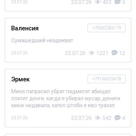
23.07.26
403
3
23.07.26
Валенсия
+79262283179
Сумашедший неадекват
23.07.26
1221
12
23.07.26
Эрмек
+79166023478
Миня папрасил убрат падмитат абищал
платит денги. кагда я убирал мусар, дениги
мине нидавала, хател штоби я ево трахал
23.07.26
542
4
23.07.26