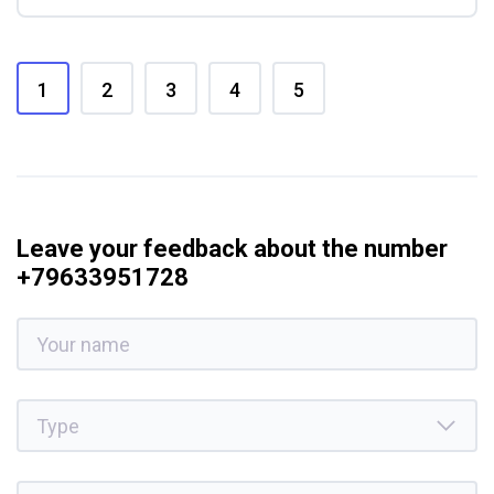
1
2
3
4
5
Leave your feedback about the number
+79633951728