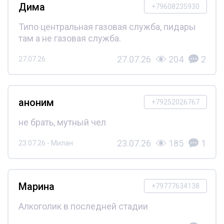
Дима
+79608235930
Типо центральная газовая служба, пидары
там а не газовая служба.
27.07.26
204
2
27.07.26
аноним
+79252026767
не брать, мутный чел
23.07.26
185
1
23.07.26 - Милан
Марина
+79777634138
Алкоголик в последней стадии