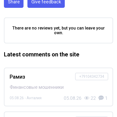
Share
Give feedback
There are no reviews yet, but you can leave your
own.
Latest comments on the site
Рамиз
+79104342734
Финансовые мошенники
05.08.26
22
1
05.08.26 - Анталия