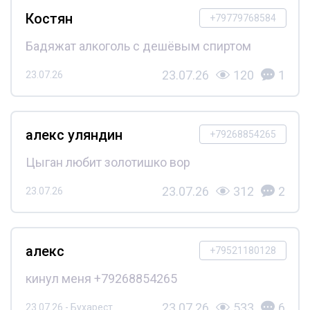
Костян
+79779768584
Бадяжат алкоголь с дешёвым спиртом
23.07.26
120
1
23.07.26
алекс уляндин
+79268854265
Цыган любит золотишко вор
23.07.26
312
2
23.07.26
алекс
+79521180128
кинул меня +79268854265
23.07.26
533
6
23.07.26 - Бухарест