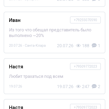
Иван
+79255070590
Из того что обещал представитель было
выполнено ~20%
20.07.26
188
1
20.07.26 - Санта-Клара
Настя
+79509772023
Любит трахаться под всем
19.07.26
247
2
19.07.26
Настя
+79509772023