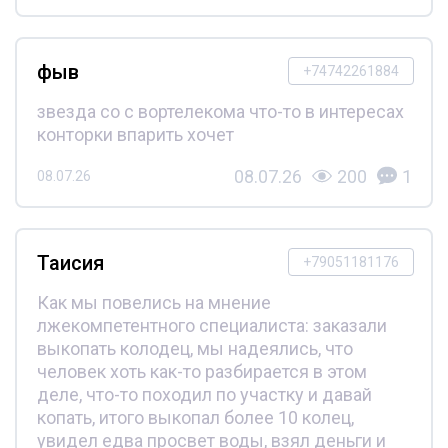
фыв
+74742261884
звезда со с вортелекома что-то в интересах
конторки впарить хочет
08.07.26
200
1
08.07.26
Таисия
+79051181176
Как мы повелись на мнение
лжекомпетентного специалиста: заказали
выкопать колодец, мы надеялись, что
человек хоть как-то разбирается в этом
деле, что-то походил по участку и давай
копать, итого выкопал более 10 колец,
увидел едва просвет воды, взял деньги и