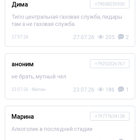
Дима
+79608235930
Типо центральная газовая служба, пидары
там а не газовая служба.
27.07.26
205
2
27.07.26
аноним
+79252026767
не брать, мутный чел
23.07.26
186
1
23.07.26 - Милан
Марина
+79777634138
Алкоголик в последней стадии