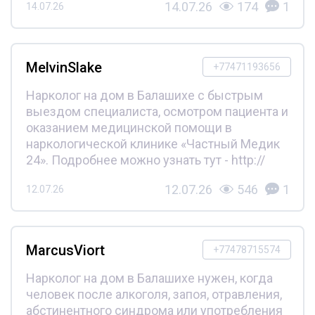
14.07.26
174
1
14.07.26
MelvinSlake
+77471193656
Нарколог на дом в Балашихе с быстрым
выездом специалиста, осмотром пациента и
оказанием медицинской помощи в
наркологической клинике «Частный Медик
24». Подробнее можно узнать тут - http://
12.07.26
546
1
12.07.26
MarcusViort
+77478715574
Нарколог на дом в Балашихе нужен, когда
человек после алкоголя, запоя, отравления,
абстинентного синдрома или употребления