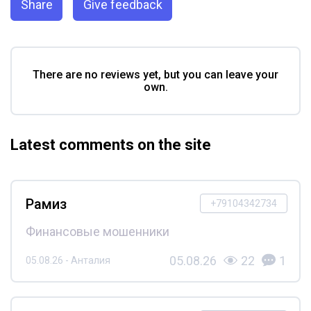
Share
Give feedback
There are no reviews yet, but you can leave your
own.
Latest comments on the site
Рамиз
+79104342734
Финансовые мошенники
05.08.26
22
1
05.08.26 - Анталия