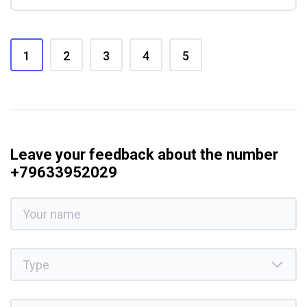
1
2
3
4
5
Leave your feedback about the number
+79633952029