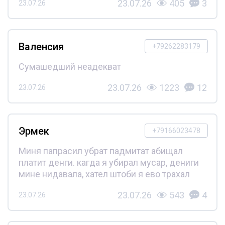
23.07.26
405
3
23.07.26
Валенсия
+79262283179
Сумашедший неадекват
23.07.26
1223
12
23.07.26
Эрмек
+79166023478
Миня папрасил убрат падмитат абищал
платит денги. кагда я убирал мусар, дениги
мине нидавала, хател штоби я ево трахал
23.07.26
543
4
23.07.26