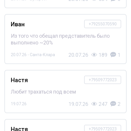
Иван
+79255070590
Из того что обещал представитель было
выполнено ~20%
20.07.26
189
1
20.07.26 - Санта-Клара
Настя
+79509772023
Любит трахаться под всем
19.07.26
247
2
19.07.26
Настя
+79509772023