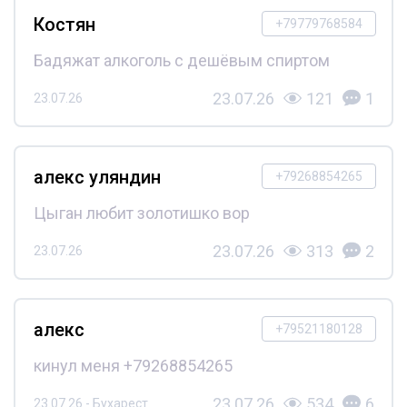
Костян
+79779768584
Бадяжат алкоголь с дешёвым спиртом
23.07.26
121
1
23.07.26
алекс уляндин
+79268854265
Цыган любит золотишко вор
23.07.26
313
2
23.07.26
алекс
+79521180128
кинул меня +79268854265
23.07.26
534
6
23.07.26 - Бухарест