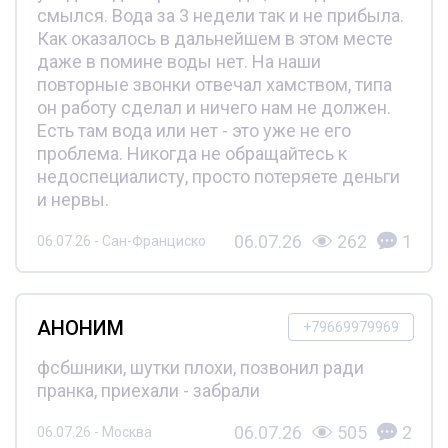
смылся. Вода за 3 недели так и не прибыла.
Как оказалось в дальнейшем в этом месте
даже в помине воды нет. На наши
повторные звонки отвечал хамством, типа
он работу сделал и ничего нам не должен.
Есть там вода или нет - это уже не его
проблема. Никогда не обращайтесь к
недоспециалисту, просто потеряете деньги
и нервы.
06.07.26
262
1
06.07.26 - Сан-Франциско
АНОНИМ
+79669979969
фсбшники, шутки плохи, позвонил ради
пранка, приехали - забрали
06.07.26
505
2
06.07.26 - Москва