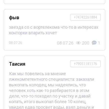
фыв
+74742261884
звезда со с вортелекома что-то в интересах
конторки впарить хочет
08.07.26
200
1
08.07.26
Таисия
+79051181176
Как мы повелись на мнение
лжекомпетентного специалиста: заказали
выкопать колодец, мы надеялись, что
человек хоть как-то разбирается в этом
деле, что-то походил по участку и давай
копать, итого выкопал более 10 колец,
увидел едва просвет воды, взял деньги и