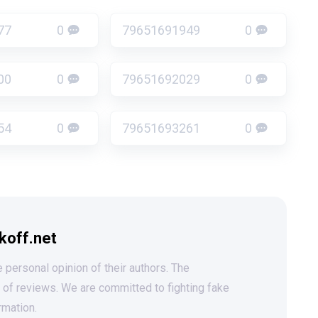
77
0
79651691949
0
00
0
79651692029
0
54
0
79651693261
0
koff.net
 personal opinion of their authors. The
t of reviews. We are committed to fighting fake
rmation.