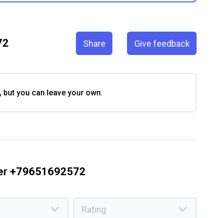
72
Share
Give feedback
, but you can leave your own.
ber +79651692572