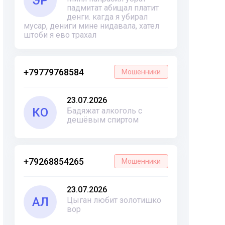
ЭР
падмитат абищал платит
денги. кагда я убирал
мусар, дениги мине нидавала, хател
штоби я ево трахал
+79779768584
Мошенники
23.07.2026
КО
Бадяжат алкоголь с
дешёвым спиртом
+79268854265
Мошенники
23.07.2026
АЛ
Цыган любит золотишко
вор