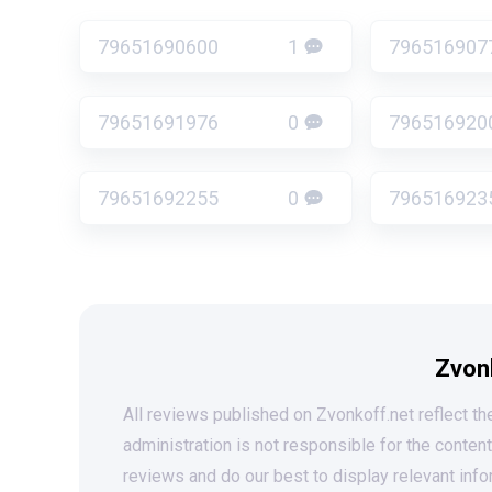
79651690600
1
796516907
79651691976
0
796516920
79651692255
0
796516923
Zvon
All reviews published on Zvonkoff.net reflect the
administration is not responsible for the conten
reviews and do our best to display relevant info