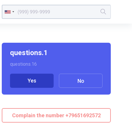
questions.1
questions.16
Yes
No
Complain the number +79651692572