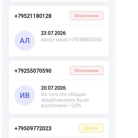
+79521180128
Мошенники
23.07.2026
АЛ
кинул меня +79268854265
+79255070590
Мошенники
20.07.2026
ИВ
Из того что обещал
представитель было
выполнено ~20%
+79509772023
Другое