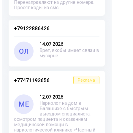
Перенаправляют на другие номера.
Просят коды из смс.
+79122886426
14.07.2026
ОЛ
Врет, якобы имеет связи в
мусарне.
+77471193656
Реклама
12.07.2026
ME
Нарколог на дом в
Балашихе с быстрым
выездом специалиста,
осмотром пациента и оказанием
медицинской помощи в
наркологической клинике «Частный