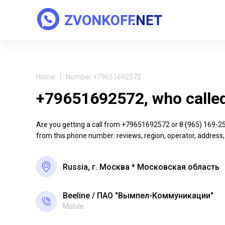
Home
Number +79651692572
+79651692572, who calle
Are you getting a call from +79651692572 or 8 (965) 169-25-7
from this phone number: reviews, region, operator, address,
Russia, г. Москва * Московская область
Beeline
ПАО "Вымпел-Коммуникации"
Mobile