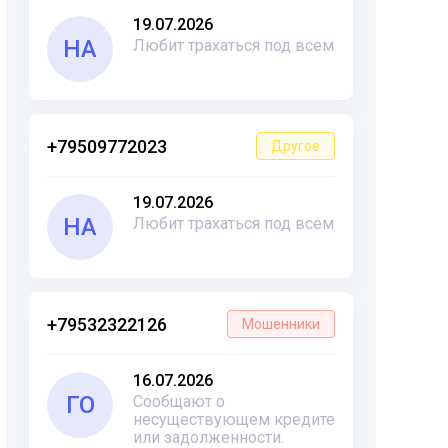
19.07.2026
НА
Любит трахаться под всем
+79509772023
Другое
19.07.2026
НА
Любит трахаться под всем
+79532322126
Мошенники
16.07.2026
ГО
Сообщают о
несуществующем кредите
или задолженности.