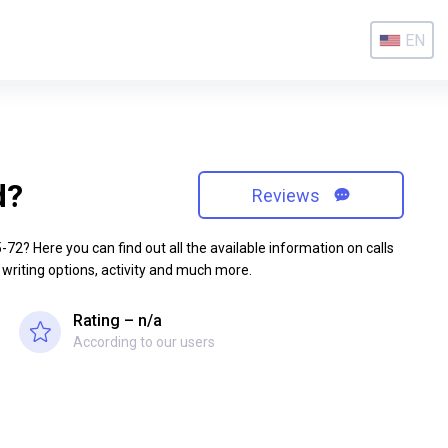
EN
d?
Reviews
2? Here you can find out all the available information on calls
 writing options, activity and much more.
Rating – n/a
According to our users