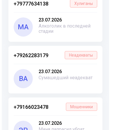
+79777634138
Хулиганы
23.07.2026
МА
Алкоголик в последней
стадии
+79262283179
Неадекваты
23.07.2026
ВА
Сумашедший неадекват
+79166023478
Мошенники
23.07.2026
Миня папрасил убрат