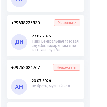
+79608235930
Мошенники
27.07.2026
ДИ
Типо центральная газовая
служба, пидары там а не
газовая служба.
+79252026767
Неадекваты
23.07.2026
АН
не брать, мутный чел