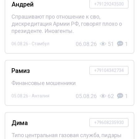
Андрей
+79129243500
Спрашивают про отношение к сво,
дискредитация Армии РФ, говорят плохо о
президенте. Иноагенты.
06.08.26
51
1
06.08.26 - Стамбул
Рамиз
+79104342734
Финансовые мошенники
05.08.26
62
1
05.08.26 - Анталия
Дима
+79608235930
Типо центральная газовая служба, пидары