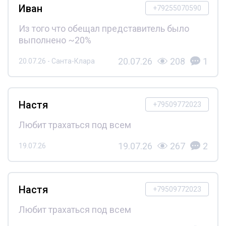
Иван
+79255070590
Из того что обещал представитель было
выполнено ~20%
20.07.26
208
1
20.07.26 - Санта-Клара
Настя
+79509772023
Любит трахаться под всем
19.07.26
267
2
19.07.26
Настя
+79509772023
Любит трахаться под всем