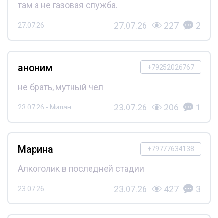
там а не газовая служба.
27.07.26
227
2
27.07.26
аноним
+79252026767
не брать, мутный чел
23.07.26
206
1
23.07.26 - Милан
Марина
+79777634138
Алкоголик в последней стадии
23.07.26
427
3
23.07.26