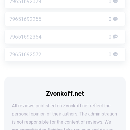
79651692029
0
79651692255
0
79651692354
0
79651692572
0
Zvonkoff.net
All reviews published on Zvonkoff.net reflect the
personal opinion of their authors. The administration
is not responsible for the content of reviews. We