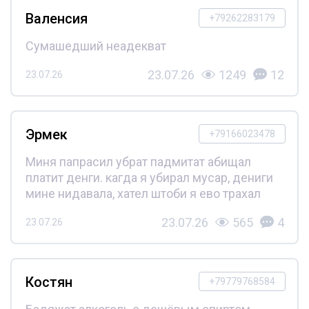
Валенсия
+79262283179
Сумашедший неадекват
23.07.26
1249
12
23.07.26
Эрмек
+79166023478
Миня папрасил убрат падмитат абищал
платит денги. кагда я убирал мусар, дениги
мине нидавала, хател штоби я ево трахал
23.07.26
565
4
23.07.26
Костян
+79779768584