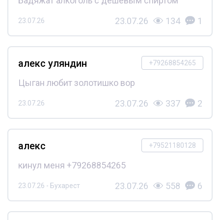
Бадяжат алкоголь с дешёвым спиртом
23.07.26
134
1
23.07.26
алекс уляндин
+79268854265
Цыган любит золотишко вор
23.07.26
337
2
23.07.26
алекс
+79521180128
кинул меня +79268854265
23.07.26
558
6
23.07.26 - Бухарест