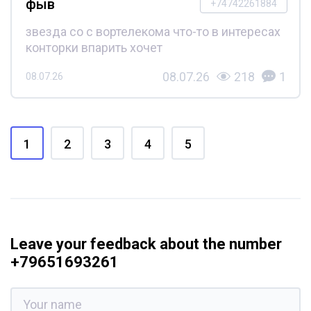
фыв
+74742261884
звезда со с вортелекома что-то в интересах
конторки впарить хочет
08.07.26
218
1
08.07.26
1
2
3
4
5
Leave your feedback about the number
+79651693261