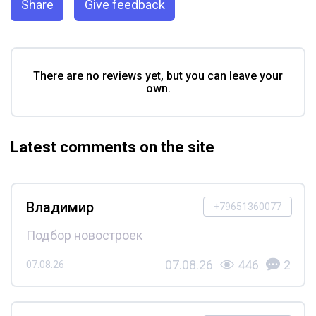
Share
Give feedback
There are no reviews yet, but you can leave your
own.
Latest comments on the site
Владимир
+79651360077
Подбор новостроек
07.08.26
446
2
07.08.26