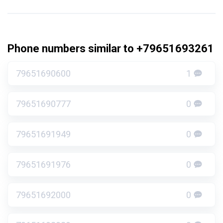
Phone numbers similar to +79651693261
79651690600
1
79651690777
0
79651691949
0
79651691976
0
79651692000
0