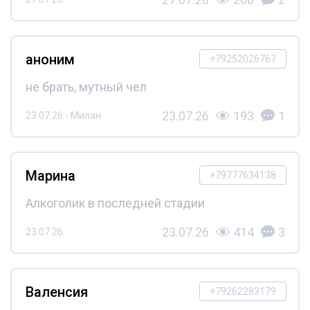
аноним
+79252026767
не брать, мутный чел
23.07.26
193
1
23.07.26 - Милан
Марина
+79777634138
Алкоголик в последней стадии
23.07.26
414
3
23.07.26
Валенсия
+79262283179