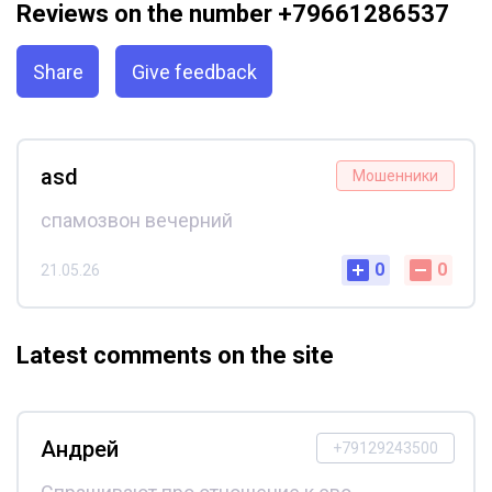
Reviews on the number +79661286537
Share
Give feedback
asd
Мошенники
спамозвон вечерний
0
0
21.05.26
Latest comments on the site
Андрей
+79129243500