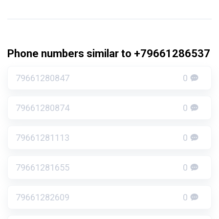
Phone numbers similar to +79661286537
79661280847
0
79661280874
0
79661281113
0
79661281655
0
79661282609
0