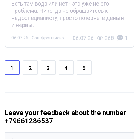
Есть там вода или нет - это уже не его
проблема. Никогда не обращайтесь к
недоспециалисту, просто потеряете деньги
и нервы.
06.07.26
268
1
06.07.26 - Сан-Франциско
1
2
3
4
5
Leave your feedback about the number
+79661286537