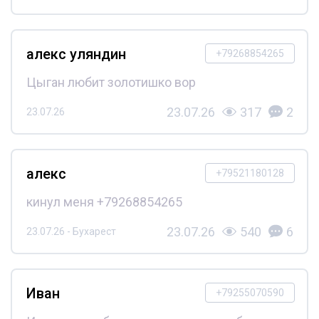
алекс уляндин
+79268854265
Цыган любит золотишко вор
23.07.26
317
2
23.07.26
алекс
+79521180128
кинул меня +79268854265
23.07.26
540
6
23.07.26 - Бухарест
Иван
+79255070590