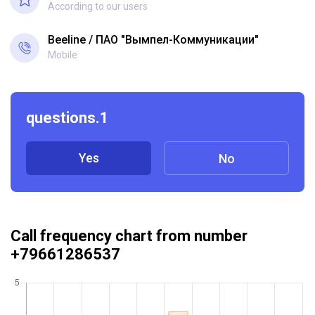
According to our users
Beeline
ПАО "Вымпел-Коммуникации"
Mobile
questions.1
Yes
No
Call frequency chart from number
+79661286537