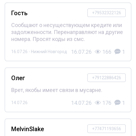
Гость
+79532322126
Сообщают о несуществующем кредите или
задолженности. Перенаправляют на другие
номера. Просят коды из смс.
16.07.26
166
1
16.07.26 - Нижний Новгород
Олег
+79122886426
Врет, якобы имеет связи в мусарне.
14.07.26
176
1
14.07.26
MelvinSlake
+77471193656