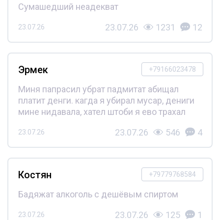
Сумашедший неадекват
23.07.26
1231
12
23.07.26
Эрмек
+79166023478
Миня папрасил убрат падмитат абищал
платит денги. кагда я убирал мусар, дениги
мине нидавала, хател штоби я ево трахал
23.07.26
546
4
23.07.26
Костян
+79779768584
Бадяжат алкоголь с дешёвым спиртом
23.07.26
125
1
23.07.26