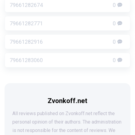
79661282674
0
79661282771
0
79661282916
0
79661283060
0
Zvonkoff.net
All reviews published on Zvonkoff.net reflect the
personal opinion of their authors. The administration
is not responsible for the content of reviews. We